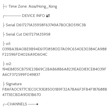
○
Time Zone: Asia/Hong_Kong
├
╭
──────
DEVICE INFO
🔐
Serial D617271A35958F63749A7B0CB0519C3B
├
Serial Cut D617271A35958
├
ɪᴅ1:
├
039BA3BA0BE9B94E61708580D7A09C6540E30384CA988
F22596FD4026A9D604C
ɪᴅ2:
├
194EB835CB751E23B69C2BAB68B6A8231EAE083CE84039F
A6CF372599F049837
Signature
├
F8AFA0C977C1EC0C93E85001B9F32A7BA6F3FB4F187688B
4773ECBDA9DE1B670
╭
─
CHANNELS
───●