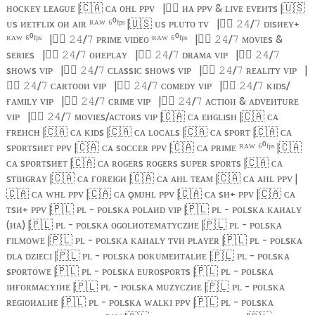
ʜᴏᴄᴋᴇʏ ʟᴇᴀɢᴜᴇ |
🇨🇦
ᴄᴀ ᴏʜʟ ᴘᴘᴠ
|
🏴‍☠️
ᴎᴀ ᴘᴘᴠ & ʟɪᴠᴇ ᴇᴠᴇᴎᴛs |
🇺🇸
ᴜs ᴎᴇᴛғʟɪx ᴏᴎ ᴀɪʀ ᴿᴬᵂ ⁶⁰ᶠᵖˢ |
🇺🇸
ᴜs ᴘʟᴜᴛᴏ ᴛᴠ
|
🏴‍☠️
/
ᴅɪsᴎᴇʏ+
𝟸𝟺
𝟽
ᴿᴬᵂ ⁶⁰ᶠᵖˢ
|
🏴‍☠️
/
ᴘʀɪᴍᴇ ᴠɪᴅᴇᴏ ᴿᴬᵂ ⁶⁰ᶠᵖˢ
|
🏴‍☠️
/
ᴍᴏᴠɪᴇs &
𝟸𝟺
𝟽
𝟸𝟺
𝟽
sᴇʀɪᴇs
|
🏴‍☠️
/
ᴏᴎᴇᴘʟᴀʏ
|
🏴‍☠️
/
ᴅʀᴀᴍᴀ ᴠɪᴘ
|
🏴‍☠️
/
𝟸𝟺
𝟽
𝟸𝟺
𝟽
𝟸𝟺
𝟽
sʜᴏᴡs ᴠɪᴘ
|
🏴‍☠️
/
ᴄʟᴀssɪᴄ sʜᴏᴡs ᴠɪᴘ
|
🏴‍☠️
/
ʀᴇᴀʟɪᴛʏ ᴠɪᴘ
|
𝟸𝟺
𝟽
𝟸𝟺
𝟽
🏴‍☠️
/
ᴄᴀʀᴛᴏᴏᴎ ᴠɪᴘ
|
🏴‍☠️
/
ᴄᴏᴍᴇᴅʏ ᴠɪᴘ
|
🏴‍☠️
/
ᴋɪᴅs/
𝟸𝟺
𝟽
𝟸𝟺
𝟽
𝟸𝟺
𝟽
ғᴀᴍɪʟʏ ᴠɪᴘ
|
🏴‍☠️
/
ᴄʀɪᴍᴇ ᴠɪᴘ
|
🏴‍☠️
/
ᴀᴄᴛɪᴏᴎ & ᴀᴅᴠᴇᴎᴛᴜʀᴇ
𝟸𝟺
𝟽
𝟸𝟺
𝟽
ᴠɪᴘ
|
🏴‍☠️
/
ᴍᴏᴠɪᴇs/ᴀᴄᴛᴏʀs ᴠɪᴘ |
🇨🇦
ᴄᴀ ᴇᴎɢʟɪsʜ |
🇨🇦
ᴄᴀ
𝟸𝟺
𝟽
ғʀᴇᴎᴄʜ |
🇨🇦
ᴄᴀ ᴋɪᴅs |
🇨🇦
ᴄᴀ ʟᴏᴄᴀʟs |
🇨🇦
ᴄᴀ sᴘᴏʀᴛ |
🇨🇦
ᴄᴀ
sᴘᴏʀᴛsᴎᴇᴛ ᴘᴘᴠ |
🇨🇦
ᴄᴀ sᴏᴄᴄᴇʀ ᴘᴘᴠ |
🇨🇦
ᴄᴀ ᴘʀɪᴍᴇ ᴿᴬᵂ ⁶⁰ᶠᵖˢ |
🇨🇦
ᴄᴀ sᴘᴏʀᴛsᴎᴇᴛ |
🇨🇦
ᴄᴀ ʀᴏɢᴇʀs ʀᴏɢᴇʀs sᴜᴘᴇʀ sᴘᴏʀᴛs |
🇨🇦
ᴄᴀ
sᴛɪᴎɢʀᴀʏ |
🇨🇦
ᴄᴀ ғᴏʀᴇɪɢᴎ |
🇨🇦
ᴄᴀ ᴀʜʟ ᴛᴇᴀᴍ |
🇨🇦
ᴄᴀ ᴀʜʟ ᴘᴘᴠ |
🇨🇦
ᴄᴀ ᴡʜʟ ᴘᴘᴠ |
🇨🇦
ᴄᴀ ǫᴍᴊʜʟ ᴘᴘᴠ |
🇨🇦
ᴄᴀ sᴎ+ ᴘᴘᴠ |
🇨🇦
ᴄᴀ
ᴛsᴎ+ ᴘᴘᴠ |
🇵🇱
ᴘʟ - ᴘᴏʟsᴋᴀ ᴘᴏʟᴀᴎᴅ ᴠɪᴘ |
🇵🇱
ᴘʟ - ᴘᴏʟsᴋᴀ ᴋᴀᴎᴀʟʏ
(ᴎᴀ) |
🇵🇱
ᴘʟ - ᴘᴏʟsᴋᴀ ᴏɢᴏʟᴎᴏᴛᴇᴍᴀᴛʏᴄᴢᴎᴇ |
🇵🇱
ᴘʟ - ᴘᴏʟsᴋᴀ
ғɪʟᴍᴏᴡᴇ |
🇵🇱
ᴘʟ - ᴘᴏʟsᴋᴀ ᴋᴀᴎᴀʟʏ ᴛᴠᴎ ᴘʟᴀʏᴇʀ |
🇵🇱
ᴘʟ - ᴘᴏʟsᴋᴀ
ᴅʟᴀ ᴅᴢɪᴇᴄɪ |
🇵🇱
ᴘʟ - ᴘᴏʟsᴋᴀ ᴅᴏᴋᴜᴍᴇᴎᴛᴀʟᴎᴇ |
🇵🇱
ᴘʟ - ᴘᴏʟsᴋᴀ
sᴘᴏʀᴛᴏᴡᴇ |
🇵🇱
ᴘʟ - ᴘᴏʟsᴋᴀ ᴇᴜʀᴏsᴘᴏʀᴛs |
🇵🇱
ᴘʟ - ᴘᴏʟsᴋᴀ
ɪᴎғᴏʀᴍᴀᴄʏᴊᴎᴇ |
🇵🇱
ᴘʟ - ᴘᴏʟsᴋᴀ ᴍᴜᴢʏᴄᴢᴎᴇ |
🇵🇱
ᴘʟ - ᴘᴏʟsᴋᴀ
ʀᴇɢɪᴏᴎᴀʟᴎᴇ |
🇵🇱
ᴘʟ - ᴘᴏʟsᴋᴀ ᴡᴀʟᴋɪ ᴘᴘᴠ |
🇵🇱
ᴘʟ - ᴘᴏʟsᴋᴀ