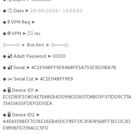
🕓
Data
➤
-
-
-
:
:
◆
𝟸𝟼
𝟶𝟼
𝟸𝟶𝟸𝟼
𝟷𝟼
𝟶𝟼
𝟶𝟹
🚦
VPN Req
➤
◆
🌐
VPN
➤
🏴‍☠️
ᴘʀʟ
◆
───
🔹
Bᴏx Iɴғᴏ
🔹
───
◇
◇
◇
◇
🔐
Adult Password
➤
0000
◆
🔐
Serial
➤
4C2E114BFF9E94B8FE5A755E3E01BA7B
◆
✂️
Serial Cut
➤
4C2E114BFF9E9
◆
🖥️
Device ID1
➤
◆
ECEDB1F20804E7E48EB4009962DB5708B05F571D09C77A
73455655FDEF0D15EA
🖥️
Device ID2
➤
◆
A4E4359BEF7076E26EB450CF8EF51C30619568FF3EC0C3D
E18916FD739ACC5F0