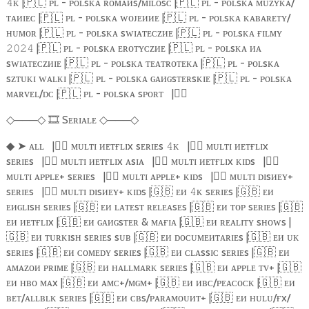
ᴋ |
🇵🇱
ᴘʟ - ᴘᴏʟsᴋᴀ ʀᴏᴍᴀᴎs/ᴍɪʟᴏsᴄ |
🇵🇱
ᴘʟ - ᴘᴏʟsᴋᴀ ᴍᴜᴢʏᴋᴀ/
𝟺
ᴛᴀᴎɪᴇᴄ |
🇵🇱
ᴘʟ - ᴘᴏʟsᴋᴀ ᴡᴏᴊᴇᴎᴎᴇ |
🇵🇱
ᴘʟ - ᴘᴏʟsᴋᴀ ᴋᴀʙᴀʀᴇᴛʏ/
ʜᴜᴍᴏʀ |
🇵🇱
ᴘʟ - ᴘᴏʟsᴋᴀ sᴡɪᴀᴛᴇᴄᴢᴎᴇ |
🇵🇱
ᴘʟ - ᴘᴏʟsᴋᴀ ғɪʟᴍʏ
|
🇵🇱
ᴘʟ - ᴘᴏʟsᴋᴀ ᴇʀᴏᴛʏᴄᴢᴎᴇ |
🇵🇱
ᴘʟ - ᴘᴏʟsᴋᴀ ᴎᴀ
𝟸𝟶𝟸𝟺
sᴡɪᴀᴛᴇᴄᴢᴎɪᴇ |
🇵🇱
ᴘʟ - ᴘᴏʟsᴋᴀ ᴛᴇᴀᴛʀᴏᴛᴇᴋᴀ |
🇵🇱
ᴘʟ - ᴘᴏʟsᴋᴀ
sᴢᴛᴜᴋɪ ᴡᴀʟᴋɪ |
🇵🇱
ᴘʟ - ᴘᴏʟsᴋᴀ ɢᴀᴎɢsᴛᴇʀsᴋɪᴇ |
🇵🇱
ᴘʟ - ᴘᴏʟsᴋᴀ
ᴍᴀʀᴠᴇʟ/ᴅᴄ |
🇵🇱
ᴘʟ - ᴘᴏʟsᴋᴀ sᴘᴏʀᴛ
|
🏴‍☠️
───
🎞️
Sᴇʀɪᴀʟᴇ
───
◇
◇
◇
◇
➤
ᴀʟʟ
|
🏴‍☠️
ᴍᴜʟᴛɪ ᴎᴇᴛғʟɪx sᴇʀɪᴇs
ᴋ
|
🏴‍☠️
ᴍᴜʟᴛɪ ᴎᴇᴛғʟɪx
◆
𝟺
sᴇʀɪᴇs
|
🏴‍☠️
ᴍᴜʟᴛɪ ᴎᴇᴛғʟɪx ᴀsɪᴀ
|
🏴‍☠️
ᴍᴜʟᴛɪ ᴎᴇᴛғʟɪx ᴋɪᴅs
|
🏴‍☠️
ᴍᴜʟᴛɪ ᴀᴘᴘʟᴇ+ sᴇʀɪᴇs
|
🏴‍☠️
ᴍᴜʟᴛɪ ᴀᴘᴘʟᴇ+ ᴋɪᴅs
|
🏴‍☠️
ᴍᴜʟᴛɪ ᴅɪsᴎᴇʏ+
sᴇʀɪᴇs
|
🏴‍☠️
ᴍᴜʟᴛɪ ᴅɪsᴎᴇʏ+ ᴋɪᴅs |
🇬🇧
ᴇᴎ
ᴋ sᴇʀɪᴇs |
🇬🇧
ᴇᴎ
𝟺
ᴇᴎɢʟɪsʜ sᴇʀɪᴇs |
🇬🇧
ᴇᴎ ʟᴀᴛᴇsᴛ ʀᴇʟᴇᴀsᴇs |
🇬🇧
ᴇᴎ ᴛᴏᴘ sᴇʀɪᴇs |
🇬🇧
ᴇᴎ ᴎᴇᴛғʟɪx |
🇬🇧
ᴇᴎ ɢᴀᴎɢsᴛᴇʀ & ᴍᴀғɪᴀ |
🇬🇧
ᴇᴎ ʀᴇᴀʟɪᴛʏ sʜᴏᴡs |
🇬🇧
ᴇᴎ ᴛᴜʀᴋɪsʜ sᴇʀɪᴇs sᴜʙ |
🇬🇧
ᴇᴎ ᴅᴏᴄᴜᴍᴇᴎᴛᴀʀɪᴇs |
🇬🇧
ᴇᴎ ᴜᴋ
sᴇʀɪᴇs |
🇬🇧
ᴇᴎ ᴄᴏᴍᴇᴅʏ sᴇʀɪᴇs |
🇬🇧
ᴇᴎ ᴄʟᴀssɪᴄ sᴇʀɪᴇs |
🇬🇧
ᴇᴎ
ᴀᴍᴀᴢᴏᴎ ᴘʀɪᴍᴇ |
🇬🇧
ᴇᴎ ʜᴀʟʟᴍᴀʀᴋ sᴇʀɪᴇs |
🇬🇧
ᴇᴎ ᴀᴘᴘʟᴇ ᴛᴠ+ |
🇬🇧
ᴇᴎ ʜʙᴏ ᴍᴀx |
🇬🇧
ᴇᴎ ᴀᴍᴄ+/ᴍɢᴍ+ |
🇬🇧
ᴇᴎ ᴎʙᴄ/ᴘᴇᴀᴄᴏᴄᴋ |
🇬🇧
ᴇᴎ
ʙᴇᴛ/ᴀʟʟʙʟᴋ sᴇʀɪᴇs |
🇬🇧
ᴇᴎ ᴄʙs/ᴘᴀʀᴀᴍᴏᴜᴎᴛ+ |
🇬🇧
ᴇᴎ ʜᴜʟᴜ/ғx/