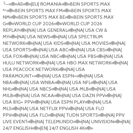
╰
─«
🌐
»All«
🌐
»|EU| ROMANIA«
🌐
»BEIN SPORTS MAX
⁸ᴷ«
🌐
»BEIN SPORTS MAX FM«
🌐
»BEIN SPORTS MAX
NM«
🌐
»BEIN SPORTS MAX BE«
🌐
»BEIN SPORTS MAX
G«
🌐
»WORLD CUP 2026«
🌐
»WORLD CUP 2026
REPLAY«
🌐
»|NA| USA GENERAL«
🌐
»|NA| USA CW &
MY«
🌐
»|NA| USA NEWS«
🌐
»|NA| USA SPECTRUM
NETWORK«
🌐
»|NA| USA KIDS«
🌐
»|NA| USA MOVIES«
🌐
»|NA|
USA SPORTS«
🌐
»|NA| USA ABC«
🌐
»|NA| USA CBS«
🌐
»|NA|
USA FOX«
🌐
»|NA| USA NBC«
🌐
»|NA| USA PBS«
🌐
»|NA| USA
HULU NETWORK«
🌐
»|NA| USA HBO MAX NETWORK«
🌐
»|NA|
USA PEACOCK NETWORK«
🌐
»|NA| USA
PARAMOUNT+«
🌐
»|NA| USA ESPN+«
🌐
»|NA| USA
NBA«
🌐
»|NA| USA WNBA«
🌐
»|NA| USA NFL«
🌐
»|NA| USA
NHL«
🌐
»|NA| USA NBCS«
🌐
»|NA| USA MLB«
🌐
»|NA| USA
MILB«
🌐
»|NA| USA NCAA«
🌐
»|NA| USA DAZN PPV«
🌐
»|NA|
USA B1G+ PPV«
🌐
»|NA| USA ESPN PLAY«
🌐
»|NA| USA
MLS«
🌐
»|NA| USA NETFLIX PPV«
🌐
»|NA| USA FLO
PPV«
🌐
»|NA| USA FLO«
🌐
»|NA| TUDN SPORTS«
🌐
»|NA| PPV
LIVE EVENT«
🌐
»|NA| TELEMUNDO«
🌐
»|NA| UNIVISION«
🌐
»|NA|
24/7 ENGLISH«
🌐
»|EN| 24/7 ENGLISH 4K«
🌐
»