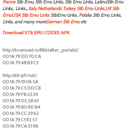
F
rance
Stb Emu, Stb Emu Links, Stb Emu Links, LatinoStb Emu
Links, Links,,
Italy
Netherlands
Turkey Stb Emu Links,
UK Stb
Emu
USA Stb Emu Links
StbEmu
Links,
P
olska Stb Emu Links,
Links, and many more
German Stb Emu
etc
Download STB EMU CODES APK
http://tv.umcast.ru:88/stalker_portal/c/
00:1A:79:DD:70:CA
00:1A:79:48:B3:C3
http://elt.ipfr.tv/c/
00:1A:79:19:06:5A
00:1A:79:C5:DD:CB
00:1A:79:FB:23:34
00:1A:79:D2:28:43
00:1A:79:B0:9D:B4
00:1A:79:CC:29:62
00:1A:79:C1:92:57
00:1A:79:CA:51:9B