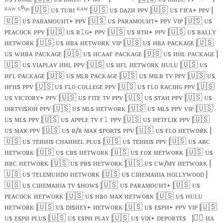
ᴿᴬᵂ ⁶⁰ᶠᵖˢ |
🇺🇸
ᴜs ᴛᴜʙɪ ᴿᴬᵂ |
🇺🇸
ᴜs ᴅᴀᴢᴎ ᴘᴘᴠ |
🇺🇸
ᴜs ғɪғᴀ+ ᴘᴘᴠ |
🇺🇸
ᴜs ᴘᴀʀᴀᴍᴏᴜᴎᴛ+ ᴘᴘᴠ |
🇺🇸
ᴜs ᴘᴀʀᴀᴍᴏᴜᴎᴛ+ ᴘᴘᴠ ᴠɪᴘ |
🇺🇸
ᴜs
ᴘᴇᴀᴄᴏᴄᴋ ᴘᴘᴠ |
🇺🇸
ᴜs ʙ
ɢ+ ᴘᴘᴠ |
🇺🇸
ᴜs ʙᴛᴎ+ ᴘᴘᴠ |
🇺🇸
ᴜs ʙᴀʟʟʏ
𝟷
ᴎᴇᴛᴡᴏʀᴋ |
🇺🇸
ᴜs ᴎʙᴀ ᴎᴇᴛᴡᴏʀᴋ ᴠɪᴘ |
🇺🇸
ᴜs ᴎʙᴀ ᴘᴀᴄᴋᴀɢᴇ |
🇺🇸
ᴜs ᴡᴎʙᴀ ᴘᴀᴄᴋᴀɢᴇ |
🇺🇸
ᴜs ᴎᴄᴀᴀғ ᴘᴀᴄᴋᴀɢᴇ |
🇺🇸
ᴜs ᴎʜʟ ᴘᴀᴄᴋᴀɢᴇ |
🇺🇸
ᴜs ᴠɪᴀᴘʟᴀʏ ᴎʜʟ ᴘᴘᴠ |
🇺🇸
ᴜs ᴎғʟ ᴎᴇᴛᴡᴏʀᴋ ʜᴜʟᴜ |
🇺🇸
ᴜs
ᴎғʟ ᴘᴀᴄᴋᴀɢᴇ |
🇺🇸
ᴜs ᴍʟʙ ᴘᴀᴄᴋᴀɢᴇ |
🇺🇸
ᴜs ᴍɪʟʙ ᴛᴠ ᴘᴘᴠ |
🇺🇸
ᴜs
ᴎғʜs ᴘᴘᴠ |
🇺🇸
ᴜs ғʟᴏ ᴄᴏʟʟᴇɢᴇ ᴘᴘᴠ |
🇺🇸
ᴜs ғʟᴏ ʀᴀᴄɪᴎɢ ᴘᴘᴠ |
🇺🇸
ᴜs ᴠɪᴄᴛᴏʀʏ+ ᴘᴘᴠ |
🇺🇸
ᴜs ғɪᴛᴇ ᴛᴠ ᴘᴘᴠ |
🇺🇸
ᴜs sᴛᴀᴎ ᴘᴘᴠ |
🇺🇸
ᴜs
ᴅɪʀᴛᴠɪsɪᴏᴎ ᴘᴘᴠ |
🇺🇸
ᴜs ᴍʟs ᴎᴇᴛᴡᴏʀᴋ |
🇺🇸
ᴜs ᴍʟs ᴘᴘᴠ ᴠɪᴘ |
🇺🇸
ᴜs ᴍʟs ᴘᴘᴠ |
🇺🇸
ᴜs ᴀᴘᴘʟᴇ ᴛᴠ ғ
ᴘᴘᴠ |
🇺🇸
ᴜs ᴎᴇᴛғʟɪx ᴘᴘᴠ |
🇺🇸
𝟷
ᴜs ᴍᴀx ᴘᴘᴠ |
🇺🇸
ᴜs ʙ/ʀ ᴍᴀx sᴘᴏʀᴛs ᴘᴘᴠ |
🇺🇸
ᴜs ғʟᴏ ᴎᴇᴛᴡᴏʀᴋ |
🇺🇸
ᴜs ᴛᴇᴎᴎɪs ᴄʜᴀᴎᴎᴇʟ ᴘʟᴜs |
🇺🇸
ᴜs ᴛᴇᴎᴎɪs ᴘᴘᴠ |
🇺🇸
ᴜs ᴀʙᴄ
ᴎᴇᴛᴡᴏʀᴋ |
🇺🇸
ᴜs ᴄʙs ᴎᴇᴛᴡᴏʀᴋ |
🇺🇸
ᴜs ғᴏx ᴎᴇᴛᴡᴏʀᴋ |
🇺🇸
ᴜs
ᴎʙᴄ ᴎᴇᴛᴡᴏʀᴋ |
🇺🇸
ᴜs ᴘʙs ᴎᴇᴛᴡᴏʀᴋ |
🇺🇸
ᴜs ᴄᴡ/ᴍʏ ᴎᴇᴛᴡᴏʀᴋ |
🇺🇸
ᴜs ᴛᴇʟᴇᴍᴜᴎᴅᴏ ᴎᴇᴛᴡᴏʀᴋ |
🇺🇸
ᴜs ᴄɪᴎᴇᴍᴀᴎɪᴀ ʜᴏʟʟʏᴡᴏᴏᴅ |
🇺🇸
ᴜs ᴄɪᴎᴇᴍᴀᴎɪᴀ ᴛᴠ sʜᴏᴡs |
🇺🇸
ᴜs ᴘᴀʀᴀᴍᴏᴜᴎᴛ+ |
🇺🇸
ᴜs
ᴘᴇᴀᴄᴏᴄᴋ ᴎᴇᴛᴡᴏʀᴋ |
🇺🇸
ᴜs ʜʙᴏ ᴍᴀx ᴎᴇᴛᴡᴏʀᴋ |
🇺🇸
ᴜs ʜᴜʟᴜ
ᴎᴇᴛᴡᴏʀᴋ |
🇺🇸
ᴜs ᴅɪsᴎᴇʏ+ ᴎᴇᴛᴡᴏʀᴋ |
🇺🇸
ᴜs ᴇsᴘᴎ+ ᴘᴘᴠ ᴠɪᴘ |
🇺🇸
ᴜs ᴇsᴘᴎ ᴘʟᴜs |
🇺🇸
ᴜs ᴇsᴘᴎ ᴘʟᴀʏ |
🇺🇸
ᴜs ᴠɪx+ ᴅᴇᴘᴏʀᴛᴇs
|
🏴‍☠️
ᴎᴀ