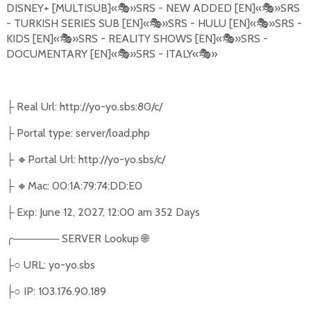
DISNEY+ [MULTISUB]«
🎭
»SRS - NEW ADDED [EN]«
🎭
»SRS
- TURKISH SERIES SUB [EN]«
🎭
»SRS - HULU [EN]«
🎭
»SRS -
KIDS [EN]«
🎭
»SRS - REALITY SHOWS [EN]«
🎭
»SRS -
DOCUMENTARY [EN]«
🎭
»SRS - ITALY«
🎭
»
Real Url: http://yo-yo.sbs:80/c/
├
Portal type: server/load.php
├
🔸
Portal Url: http://yo-yo.sbs/c/
├
🔸
Mac: 00:1A:79:74:DD:E0
├
Exp: June 12, 2027, 12:00 am 352 Days
├
╭
──────
SERVER Lookup
🌐
○
URL: yo-yo.sbs
├
○
IP: 103.176.90.189
├