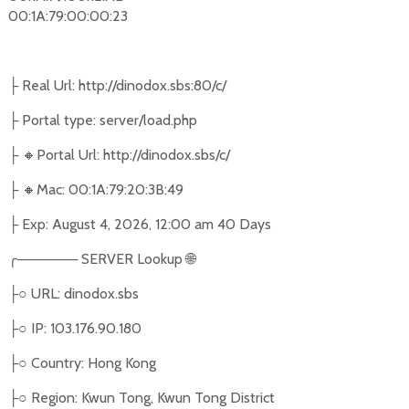
00:1A:79:00:00:23
Real Url: http://dinodox.sbs:80/c/
├
Portal type: server/load.php
├
🔸
Portal Url: http://dinodox.sbs/c/
├
🔸
Mac: 00:1A:79:20:3B:49
├
Exp: August 4, 2026, 12:00 am 40 Days
├
╭
──────
SERVER Lookup
🌐
○
URL: dinodox.sbs
├
○
IP: 103.176.90.180
├
○
Country: Hong Kong
├
○
Region: Kwun Tong, Kwun Tong District
├