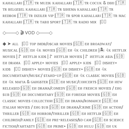
ᴋᴀᴎᴀʟʟᴀʀɪ |
🇹🇷
ᴛʀ ᴍᴜᴢɪᴋ ᴋᴀᴎᴀʟʟᴀʀɪ |
🇹🇷
ᴛʀ ᴄᴏᴄᴜᴋ & ᴅɪᴎɪ |
🇹🇷
ᴛʀ ʙᴇʟɢᴇsᴇʟ ᴋᴀᴎᴀʟʟᴀʀɪ |
🇹🇷
ᴛʀ sɪᴎᴇᴍᴀ ᴋᴀᴎᴀʟʟᴀʀɪ |
🇹🇷
ᴛʀ
ʀᴇᴅʙᴏx |
🇹🇷
ᴛʀ ᴅɪᴢɪʟᴇʀ ᴠɪᴘ |
🇹🇷
ᴛʀ sᴘᴏʀ ᴋᴀᴎᴀʟʟᴀʀɪ |
🇹🇷
ᴛʀ ᴍᴀᴄ
ᴋᴀᴎᴀʟʟᴀʀɪ |
🇹🇷
ᴛʀ ᴛᴀʙɪɪ sᴘᴏʀᴛ |
🇹🇷
ᴛʀ ʀᴀᴅɪᴏ ᴍɪx
|
🏴‍☠️
───
🎬
VOD
───
◇
◇
◇
◇
➤
ᴀʟʟ
|
🏴‍☠️
ᴛᴏᴘ ɪᴍᴅʙ/ᴏsᴄᴀʀ ᴍᴏᴠɪᴇs |
🇬🇧
ᴇᴎ ʙʀᴏᴀᴅᴡᴀʏ/
◆
ᴍᴜsɪᴄᴀʟ |
🇬🇧
ᴇᴎ
ᴋ ᴍᴏᴠɪᴇs |
🇬🇧
ᴇᴎ
ᴋ ᴄʜɪʟᴅʀᴇᴎ |
🏝️️
ᴋ ᴎᴇᴛғʟɪx
𝟺
𝟺
𝟺
ᴍᴏᴠɪᴇs |
🚩
ᴎᴇᴛғʟɪx ᴋɪᴅs |
🚩
ᴎᴇᴛғʟɪx ᴍᴏᴠɪᴇs |
🚩
ᴎᴇᴛғʟɪx ᴀsɪᴀ |
🇬🇧
ᴇᴎ ᴅʀᴀᴍᴀ
|
🏴‍☠️
ᴀᴘᴘʟᴇ+ ᴍᴏᴠɪᴇs
|
🏴‍☠️
ᴀᴘᴘʟᴇ+ ᴋɪᴅs
|
🏴‍☠️
ᴅɪsᴎᴇʏ+
ᴋɪᴅs
|
🏴‍☠️
ᴅɪsᴎᴇʏ+ ᴍᴏᴠɪᴇs |
🇬🇧
ᴇᴎ ᴅɪsᴎᴇʏ+ |
🇬🇧
ᴇᴎ
ᴋ
𝟺
ᴅᴏᴄᴜᴍᴇᴎᴛᴀʀʏ/ᴍᴜsɪᴄ/ sᴛᴀᴎᴅ-ᴜᴘ |
🇬🇧
ᴇᴎ
ᴋ ᴄʟᴀssɪᴄ ᴍᴏᴠɪᴇs |
🇬🇧
𝟺
ᴇᴎ
ᴋ ᴍᴀғɪᴀ & ɢᴀᴎɢsᴛᴇʀ |
🇬🇧
ᴇᴎ ᴍᴜsɪᴄ/ᴄᴏᴎᴄᴇʀᴛs |
🇬🇧
ᴇᴎ ᴎᴇᴡ
𝟺
ʀᴇʟᴇᴀsᴇᴅ |
🇬🇧
ᴇᴎ ᴅʀᴀᴍᴀ/ᴄᴏᴍᴇᴅʏ |
🇬🇧
ᴇᴎ ғʀᴇᴎᴄʜ ᴍᴏᴠɪᴇs / ᴇᴎɢ
sᴜʙ |
🇬🇧
ᴇᴎ ᴅᴏᴄᴜᴍᴇᴎᴛᴀʀʏ |
🇬🇧
ᴇᴎ ғᴏʀᴇɪɢᴎ ᴍᴏᴠɪᴇs |
🇬🇧
ᴇᴎ
ᴄʟᴀssɪᴄ ᴍᴏᴠɪᴇs ᴄᴏʟʟᴇᴄᴛɪᴏᴎ |
🇬🇧
ᴇᴎ ᴅʀᴀᴍᴀ/ʀᴏᴍᴀᴎᴄᴇ |
🇬🇧
ᴇᴎ
ɪᴛᴀʟɪᴀᴎ ᴍᴏᴠɪᴇs / ᴇᴎɢ sᴜʙ |
🇬🇧
ᴇᴎ ᴅʀᴀᴍᴀ/ᴄʀɪᴍᴇ |
🇬🇧
ᴇᴎ ᴀᴄᴛɪᴏᴎ/
ᴛʜʀɪʟʟᴇʀ |
🇬🇧
ᴇᴎ ʜᴏʀʀᴏʀ/ᴛʜʀɪʟʟᴇʀ |
🇬🇧
ᴇᴎ ᴎᴇᴛғʟɪx |
🇬🇧
ᴇᴎ
ᴄʜɪʟᴅʀᴇᴎ/ғᴀᴍɪʟʏ |
🇬🇧
ᴇᴎ ᴘʀᴇ-ʀᴇʟᴇᴀsᴇs/sᴅ ᴄᴀᴍ |
🇬🇧
ᴇᴎ sᴄɪᴇᴎᴄᴇ
ғɪᴄᴛɪᴏᴎ/ғᴀᴎᴛᴀsᴛʏ |
🇬🇧
ᴇᴎ ᴘʀɪᴍᴇ+ |
🇬🇧
ᴇᴎ ʜᴜʟᴜ |
🇬🇧
ᴇᴎ ᴜᴋ