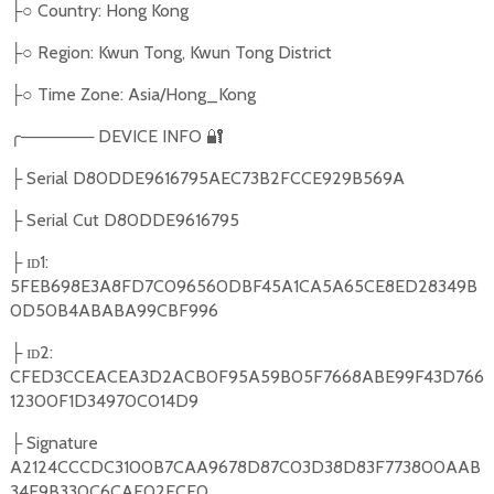
○
Country: Hong Kong
├
○
Region: Kwun Tong, Kwun Tong District
├
○
Time Zone: Asia/Hong_Kong
├
╭
──────
DEVICE INFO
🔐
Serial D80DDE9616795AEC73B2FCCE929B569A
├
Serial Cut D80DDE9616795
├
ɪᴅ1:
├
5FEB698E3A8FD7C096560DBF45A1CA5A65CE8ED28349B
0D50B4ABABA99CBF996
ɪᴅ2:
├
CFED3CCEACEA3D2ACB0F95A59B05F7668ABE99F43D766
12300F1D34970C014D9
Signature
├
A2124CCCDC3100B7CAA9678D87C03D38D83F773800AAB
34E9B330C6CAF02ECF0