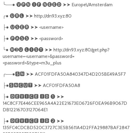
╰
──●
🅥🅟🅝
🅘🅕
🅝🅔🅔🅓
➤➤
Europe\/Amsterdam
╭
●
🅤🅡🅛
➤➤
http://dn93.xyz:80
●
🅤🅢🅔🅡
➤➤
<username>
├
●
🅟🅐🅢🅢
➤➤
<password>
├
╰
●
🅜➌🅤
🅛🅘🅢🅣
➤➤
http://dn93.xyz:80/get.php?
username=<username>&password=
<password>&type=m3u_plus
╭
──●
🆂🅽
➤➤
ACF01FDFA50A840347D4D205BE49A5F7
●
🆂🅽🅲🆄🆃
➤➤
ACF01FDFA50A8
├
●
🅳🅴🆅🅸🅲🅴
🅸🅳
❶
➤➤
├
14C8CF7E446CEE965A4A22E21673E06726F0EA96B9067D
DB12216703127064E1
●
🅳🅴🆅🅸🅲🅴
🅸🅳
❷
➤➤
├
135FC4CDCBD520C3727C3E5B5611A4D2FFA29887BAF2847