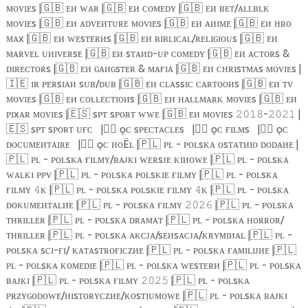
ᴍᴏᴠɪᴇs |
🇬🇧
ᴇᴎ ᴡᴀʀ |
🇬🇧
ᴇᴎ ᴄᴏᴍᴇᴅʏ |
🇬🇧
ᴇᴎ ʙᴇᴛ/ᴀʟʟʙʟᴋ
ᴍᴏᴠɪᴇs |
🇬🇧
ᴇᴎ ᴀᴅᴠᴇᴎᴛᴜʀᴇ ᴍᴏᴠɪᴇs |
🇬🇧
ᴇᴎ ᴀᴎɪᴍᴇ |
🇬🇧
ᴇᴎ ʜʙᴏ
ᴍᴀx |
🇬🇧
ᴇᴎ ᴡᴇsᴛᴇʀᴎs |
🇬🇧
ᴇᴎ ʙɪʙʟɪᴄᴀʟ/ʀᴇʟɪɢɪᴏᴜs |
🇬🇧
ᴇᴎ
ᴍᴀʀᴠᴇʟ ᴜᴎɪᴠᴇʀsᴇ |
🇬🇧
ᴇᴎ sᴛᴀᴎᴅ-ᴜᴘ ᴄᴏᴍᴇᴅʏ |
🇬🇧
ᴇᴎ ᴀᴄᴛᴏʀs &
ᴅɪʀᴇᴄᴛᴏʀs |
🇬🇧
ᴇᴎ ɢᴀᴎɢsᴛᴇʀ & ᴍᴀғɪᴀ |
🇬🇧
ᴇᴎ ᴄʜʀɪsᴛᴍᴀs ᴍᴏᴠɪᴇs |
🇮🇪
ɪʀ ᴘᴇʀsɪᴀᴎ sᴜʙ/ᴅᴜʙ |
🇬🇧
ᴇᴎ ᴄʟᴀssɪᴄ ᴄᴀʀᴛᴏᴏᴎs |
🇬🇧
ᴇᴎ ᴛᴠ
ᴍᴏᴠɪᴇs |
🇬🇧
ᴇᴎ ᴄᴏʟʟᴇᴄᴛɪᴏᴎs |
🇬🇧
ᴇᴎ ʜᴀʟʟᴍᴀʀᴋ ᴍᴏᴠɪᴇs |
🇬🇧
ᴇᴎ
ᴘɪxᴀʀ ᴍᴏᴠɪᴇs |
🇪🇸
sᴘᴛ sᴘᴏʀᴛ ᴡᴡᴇ |
🇬🇧
ᴇᴎ ᴍᴏᴠɪᴇs
-
|
𝟸𝟶𝟷𝟾
𝟸𝟶𝟸𝟷
🇪🇸
sᴘᴛ sᴘᴏʀᴛ ᴜғᴄ
|
🏴‍☠️
ǫᴄ sᴘᴇᴄᴛᴀᴄʟᴇs
|
🏴‍☠️
ǫᴄ ғɪʟᴍs
|
🏴‍☠️
ǫᴄ
ᴅᴏᴄᴜᴍᴇᴎᴛᴀɪʀᴇ
|
🏴‍☠️
ǫᴄ ᴎᴏËʟ |
🇵🇱
ᴘʟ - ᴘᴏʟsᴋᴀ ᴏsᴛᴀᴛᴎɪᴏ ᴅᴏᴅᴀᴎᴇ |
🇵🇱
ᴘʟ - ᴘᴏʟsᴋᴀ ғɪʟᴍʏ/ʙᴀᴊᴋɪ ᴡᴇʀsᴊᴇ ᴋɪᴎᴏᴡᴇ |
🇵🇱
ᴘʟ - ᴘᴏʟsᴋᴀ
ᴡᴀʟᴋɪ ᴘᴘᴠ |
🇵🇱
ᴘʟ - ᴘᴏʟsᴋᴀ ᴘᴏʟsᴋɪᴇ ғɪʟᴍʏ |
🇵🇱
ᴘʟ - ᴘᴏʟsᴋᴀ
ғɪʟᴍʏ
ᴋ |
🇵🇱
ᴘʟ - ᴘᴏʟsᴋᴀ ᴘᴏʟsᴋɪᴇ ғɪʟᴍʏ
ᴋ |
🇵🇱
ᴘʟ - ᴘᴏʟsᴋᴀ
𝟺
𝟺
ᴅᴏᴋᴜᴍᴇᴎᴛᴀʟᴎᴇ |
🇵🇱
ᴘʟ - ᴘᴏʟsᴋᴀ ғɪʟᴍʏ
|
🇵🇱
ᴘʟ - ᴘᴏʟsᴋᴀ
𝟸𝟶𝟸𝟼
ᴛʜʀɪʟʟᴇʀ |
🇵🇱
ᴘʟ - ᴘᴏʟsᴋᴀ ᴅʀᴀᴍᴀᴛ |
🇵🇱
ᴘʟ - ᴘᴏʟsᴋᴀ ʜᴏʀʀᴏʀ/
ᴛʜʀɪʟʟᴇʀ |
🇵🇱
ᴘʟ - ᴘᴏʟsᴋᴀ ᴀᴋᴄᴊᴀ/sᴇᴎsᴀᴄᴊᴀ/ᴋʀʏᴍɪᴎᴀʟ |
🇵🇱
ᴘʟ -
ᴘᴏʟsᴋᴀ sᴄɪ-ғɪ/ ᴋᴀᴛᴀsᴛʀᴏғɪᴄᴢᴎᴇ |
🇵🇱
ᴘʟ - ᴘᴏʟsᴋᴀ ғᴀᴍɪʟɪᴊᴎᴇ |
🇵🇱
ᴘʟ - ᴘᴏʟsᴋᴀ ᴋᴏᴍᴇᴅɪᴇ |
🇵🇱
ᴘʟ - ᴘᴏʟsᴋᴀ ᴡᴇsᴛᴇʀᴎ |
🇵🇱
ᴘʟ - ᴘᴏʟsᴋᴀ
ʙᴀᴊᴋɪ |
🇵🇱
ᴘʟ - ᴘᴏʟsᴋᴀ ғɪʟᴍʏ
|
🇵🇱
ᴘʟ - ᴘᴏʟsᴋᴀ
𝟸𝟶𝟸𝟻
ᴘʀᴢʏɢᴏᴅᴏᴡᴇ/ʜɪsᴛᴏʀʏᴄᴢᴎᴇ/ᴋᴏsᴛɪᴜᴍᴏᴡᴇ |
🇵🇱
ᴘʟ - ᴘᴏʟsᴋᴀ ʙᴀᴊᴋɪ