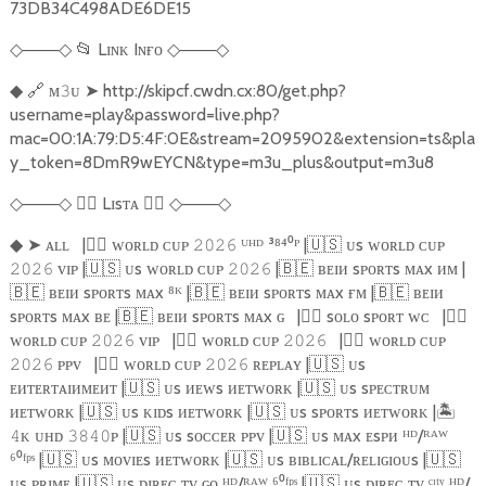
73DB34C498ADE6DE15
───
📂
Lɪɴᴋ Iɴғᴏ
───
◇
◇
◇
◇
🔗
ᴍ
ᴜ
➤
http://skipcf.cwdn.cx:80/get.php?
◆
𝟹
username=play&password=live.php?
mac=00:1A:79:D5:4F:0E&stream=2095902&extension=ts&pla
y_token=8DmR9wEYCN&type=m3u_plus&output=m3u8
───
🏴‍☠️
Lɪsᴛᴀ
🏴‍☠️
───
◇
◇
◇
◇
➤
ᴀʟʟ
|
🏴‍☠️
ᴡᴏʀʟᴅ ᴄᴜᴘ
ᵁᴴᴰ ³⁸⁴⁰ᴾ |
🇺🇸
ᴜs ᴡᴏʀʟᴅ ᴄᴜᴘ
◆
𝟸𝟶𝟸𝟼
ᴠɪᴘ |
🇺🇸
ᴜs ᴡᴏʀʟᴅ ᴄᴜᴘ
|
🇧🇪
ʙᴇɪᴎ sᴘᴏʀᴛs ᴍᴀx ᴎᴍ |
𝟸𝟶𝟸𝟼
𝟸𝟶𝟸𝟼
🇧🇪
ʙᴇɪᴎ sᴘᴏʀᴛs ᴍᴀx ⁸ᴷ |
🇧🇪
ʙᴇɪᴎ sᴘᴏʀᴛs ᴍᴀx ғᴍ |
🇧🇪
ʙᴇɪᴎ
sᴘᴏʀᴛs ᴍᴀx ʙᴇ |
🇧🇪
ʙᴇɪᴎ sᴘᴏʀᴛs ᴍᴀx ɢ
|
🏴‍☠️
sᴏʟᴏ sᴘᴏʀᴛ ᴡᴄ
|
🏴‍☠️
ᴡᴏʀʟᴅ ᴄᴜᴘ
ᴠɪᴘ
|
🏴‍☠️
ᴡᴏʀʟᴅ ᴄᴜᴘ
|
🏴‍☠️
ᴡᴏʀʟᴅ ᴄᴜᴘ
𝟸𝟶𝟸𝟼
𝟸𝟶𝟸𝟼
ᴘᴘᴠ
|
🏴‍☠️
ᴡᴏʀʟᴅ ᴄᴜᴘ
ʀᴇᴘʟᴀʏ |
🇺🇸
ᴜs
𝟸𝟶𝟸𝟼
𝟸𝟶𝟸𝟼
ᴇᴎᴛᴇʀᴛᴀɪᴎᴍᴇᴎᴛ |
🇺🇸
ᴜs ᴎᴇᴡs ᴎᴇᴛᴡᴏʀᴋ |
🇺🇸
ᴜs sᴘᴇᴄᴛʀᴜᴍ
ᴎᴇᴛᴡᴏʀᴋ |
🇺🇸
ᴜs ᴋɪᴅs ᴎᴇᴛᴡᴏʀᴋ |
🇺🇸
ᴜs sᴘᴏʀᴛs ᴎᴇᴛᴡᴏʀᴋ |
🏝️️
ᴋ ᴜʜᴅ
ᴘ |
🇺🇸
ᴜs sᴏᴄᴄᴇʀ ᴘᴘᴠ |
🇺🇸
ᴜs ᴍᴀx ᴇsᴘᴎ ᴴᴰ/ᴿᴬᵂ
𝟺
𝟹𝟾𝟺𝟶
⁶⁰ᶠᵖˢ |
🇺🇸
ᴜs ᴍᴏᴠɪᴇs ᴎᴇᴛᴡᴏʀᴋ |
🇺🇸
ᴜs ʙɪʙʟɪᴄᴀʟ/ʀᴇʟɪɢɪᴏᴜs |
🇺🇸
ᴜs ᴘʀɪᴍᴇ |
🇺🇸
ᴜs ᴅɪʀᴇᴄ ᴛᴠ ɢᴏ ᴴᴰ/ᴿᴬᵂ ⁶⁰ᶠᵖˢ |
🇺🇸
ᴜs ᴅɪʀᴇᴄ ᴛᴠ ᶜᶦᵗʸ ᴴᴰ/