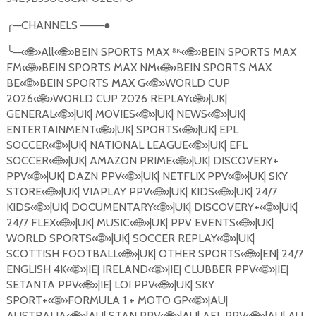
╭
─
CHANNELS
───●
╰
─«
🌐
»All«
🌐
»BEIN SPORTS MAX ⁸ᴷ«
🌐
»BEIN SPORTS MAX
FM«
🌐
»BEIN SPORTS MAX NM«
🌐
»BEIN SPORTS MAX
BE«
🌐
»BEIN SPORTS MAX G«
🌐
»WORLD CUP
2026«
🌐
»WORLD CUP 2026 REPLAY«
🌐
»|UK|
GENERAL«
🌐
»|UK| MOVIES«
🌐
»|UK| NEWS«
🌐
»|UK|
ENTERTAINMENT«
🌐
»|UK| SPORTS«
🌐
»|UK| EPL
SOCCER«
🌐
»|UK| NATIONAL LEAGUE«
🌐
»|UK| EFL
SOCCER«
🌐
»|UK| AMAZON PRIME«
🌐
»|UK| DISCOVERY+
PPV«
🌐
»|UK| DAZN PPV«
🌐
»|UK| NETFLIX PPV«
🌐
»|UK| SKY
STORE«
🌐
»|UK| VIAPLAY PPV«
🌐
»|UK| KIDS«
🌐
»|UK| 24/7
KIDS«
🌐
»|UK| DOCUMENTARY«
🌐
»|UK| DISCOVERY+«
🌐
»|UK|
24/7 FLEX«
🌐
»|UK| MUSIC«
🌐
»|UK| PPV EVENTS«
🌐
»|UK|
WORLD SPORTS«
🌐
»|UK| SOCCER REPLAY«
🌐
»|UK|
SCOTTISH FOOTBALL«
🌐
»|UK| OTHER SPORTS«
🌐
»|EN| 24/7
ENGLISH 4K«
🌐
»|IE| IRELAND«
🌐
»|IE| CLUBBER PPV«
🌐
»|IE|
SETANTA PPV«
🌐
»|IE| LOI PPV«
🌐
»|UK| SKY
SPORT+«
🌐
»FORMULA 1 + MOTO GP«
🌐
»|AU|
AUSTRALIA«
🌐
»|AU| STAN PPV«
🌐
»|AU| AFL PPV«
🌐
»|AU| AU