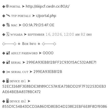
🌐
ᴘᴏʀᴛᴀʟ
➤
http://skipcf.cwdn.cx:80/c/
◆
🛰️
ᴛʏᴘ ᴘᴏʀᴛᴀʟᴜ
➤
c/portal.php
◆
🔢
ᴍᴀᴄ
➤
00:1A:79:D5:4F:0E
◆
🗓️
ᴡʏɢᴀsᴀ
➤
sᴇᴘᴛᴇᴍʙᴇʀ
,
,
:
ᴀᴍ
ᴅᴎɪ
◆
𝟷𝟼
𝟸𝟶𝟸𝟼
𝟷𝟸
𝟶𝟶
𝟾𝟸
───
🔹
Bᴏx Iɴғᴏ
🔹
───
◇
◇
◇
◇
🔐
ᴀᴅᴜʟᴛ ᴘᴀssᴡᴏʀᴅ
➤
0000
◆
🔐
sᴇʀɪᴀʟ
➤
299EA93EBB12BFF2C93015AC532A8E71
◆
✂️
sᴇʀɪᴀʟ ᴄᴜᴛ
➤
299EA93EBB12B
◆
🖥️
ᴅᴇᴠɪᴄᴇ ɪᴅ
➤
◆
𝟷
52EC3268F3E8BDE38189CC57A1EA73BDD21F7F32253DEB3
AE64BEBA8378BC472
🖥️
ᴅᴇᴠɪᴄᴇ ɪᴅ
➤
◆
𝟸
855D1C54B43DCD3A8601D8EB04D238E2EBF6E8F8D19386