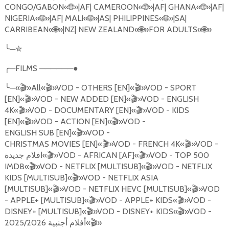
CONGO/GABON«
🌐
»|AF| CAMEROON«
🌐
»|AF| GHANA«
🌐
»|AF|
NIGERIA«
🌐
»|AF| MALI«
🌐
»|AS| PHILIPPINES«
🌐
»|SA|
CARRIBEAN«
🌐
»|NZ| NEW ZEALAND«
🌐
»FOR ADULTS«
🌐
»
╰
─
✮
╭
─
FILMS
──────●
╰
─«
🎬
»All«
🎬
»VOD - OTHERS [EN]«
🎬
»VOD - SPORT
[EN]«
🎬
»VOD - NEW ADDED [EN]«
🎬
»VOD - ENGLISH
4K«
🎬
»VOD - DOCUMENTARY [EN]«
🎬
»VOD - KIDS
[EN]«
🎬
»VOD - ACTION [EN]«
🎬
»VOD -
ENGLISH SUB [EN]«
🎬
»VOD -
CHRISTMAS MOVIES [EN]«
🎬
»VOD - FRENCH 4K«
🎬
»VOD -
افلام جديدة«
🎬
»VOD - AFRICAN [AF]«
🎬
»VOD - TOP 500
IMDB«
🎬
»VOD - NETFLIX [MULTISUB]«
🎬
»VOD - NETFLIX
KIDS [MULTISUB]«
🎬
»VOD - NETFLIX ASIA
[MULTISUB]«
🎬
»VOD - NETFLIX HEVC [MULTISUB]«
🎬
»VOD
- APPLE+ [MULTISUB]«
🎬
»VOD - APPLE+ KIDS«
🎬
»VOD -
DISNEY+ [MULTISUB]«
🎬
»VOD - DISNEY+ KIDS«
🎬
»VOD -
أفلام أجنبية 2025/2026«
🎬
»