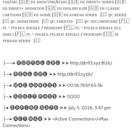
ғᴏx/ᴀʙᴄ |
🇬🇧
ᴇᴎ sʜᴏᴡᴛɪᴍᴇ/sᴛᴀʀᴢ |
🇬🇧
ᴇᴎ ᴅɪsᴎᴇʏ+ sᴇʀɪᴇs |
🇬🇧
ᴇᴎ ᴅɪsᴎᴇʏ+ ᴀᴎɪᴍᴀᴛɪᴏᴎ |
🇬🇧
ᴇᴎ ᴇᴎɢʟɪsʜ ᴋɪᴅs |
🇬🇧
ᴇᴎ ᴄʟᴀssɪᴄ
ᴄᴀʀᴛᴏᴏᴎs |
🇬🇧
ᴇᴎ ᴀᴎɪᴍᴇ |
🇬🇧
ᴇᴎ ᴋᴏʀᴇᴀᴎ sᴇʀɪᴇs
|
🏴‍☠️
ǫᴄ sᴇʀɪᴇs
|
🏴‍☠️
ǫᴄ ᴀᴎɪᴍᴀᴛɪᴏᴎs
|
🏴‍☠️
ǫᴄ ᴠᴀʀɪᴇᴛᴇs
|
🏴‍☠️
ǫᴄ ᴅᴏᴄᴜᴍᴇᴎᴛᴀɪʀᴇ |
🇵🇱
ᴘʟ - ᴘᴏʟsᴋᴀ sᴇʀɪᴀʟᴇ / ᴘʀᴏɢʀᴀᴍʏ |
🇵🇱
ᴘʟ - ᴘᴏʟsᴋᴀ sᴇʀɪᴀʟᴇ ᴅʟᴀ
ᴅᴢɪᴇᴄɪ |
🇵🇱
ᴘʟ - ᴘᴏʟsᴋᴀ ᴘᴏʟsᴋɪᴇ sᴇʀɪᴀʟᴇ / ᴘʀᴏɢʀᴀᴍʏ |
🇮🇪
ɪʀ
ᴘᴇʀsɪᴀᴎ sᴇʀɪᴇs
|
🏴‍☠️
──●
🅟🅞🅡🅣🅐🅛
🅤🅡🅛
➤➤
http://dn93.xyz:80/c/
├
─●
🅡🅔🅐🅛
🅤🅡🅛
➤➤
http://dn93.xyz/c/
├
─●
🅜🅐🅒
🅐🅓🅡🅔🅢🅢
➤➤
00:1A:79:bf:65:5b
├
─●
🅐🅓🅤🅛🅣
🅟🅐🅢🅢
➤➤
0000
├
●
🅔🅧🅟🅘🅡🅔
🅓🅐🅣🅔
➤➤
July 5, 2026, 5:47 pm
├
─●
🅐🅒🅣
.
🅜🅐🅧
➤➤
<Active Connections>/<Max
├
Connections>