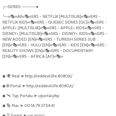
╭
─
SERIES
─────●
╰
─«
🎭
»All«
🎭
»SRS - NETFLIX [MULTISUB]«
🎭
»SRS -
NETFLIX KIDS«
🎭
»SRS - QUEBEC SERIES [QC]«
🎭
»SRS -
APPLE+ [MULTISUB]«
🎭
»SRS - APPLE+ KIDS«
🎭
»SRS -
DISNEY+ [MULTISUB]«
🎭
»SRS - DISNEY+ KIDS«
🎭
»SRS -
NEW ADDED [EN]«
🎭
»SRS - TURKISH SERIES SUB
[EN]«
🎭
»SRS - HULU [EN]«
🎭
»SRS - KIDS [EN]«
🎭
»SRS -
REALITY SHOWS [EN]«
🎭
»SRS - DOCUMENTARY
[EN]«
🎭
»SRS - AFRICA [AF]«
🎭
»
🌍
Real
➤
http://reddevil.life:8080/c/
◆
🌐
Portal
➤
http://reddevil.life:8080/c/
◆
🛰️
Typ Portalu
➤
c/portal.php
◆
🔢
Mac
➤
00:1A:79:37:E4:41
◆
🗓️
Expire
➤
ᴜᴎʟɪᴍɪᴛᴇᴅ
◆