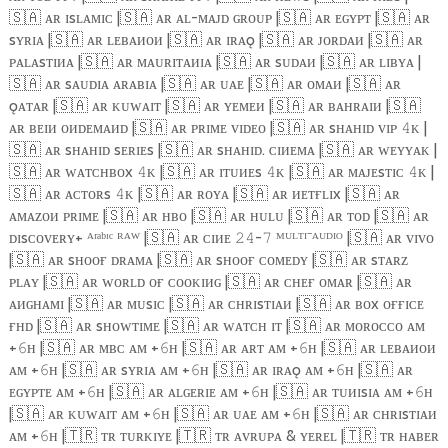
🇸🇦
ᴀʀ ɪsʟᴀᴍɪᴄ |
🇸🇦
ᴀʀ ᴀʟ-ᴍᴀᴊᴅ ɢʀᴏᴜᴘ |
🇸🇦
ᴀʀ ᴇɢʏᴘᴛ |
🇸🇦
ᴀʀ
sʏʀɪᴀ |
🇸🇦
ᴀʀ ʟᴇʙᴀᴎᴏᴎ |
🇸🇦
ᴀʀ ɪʀᴀǫ |
🇸🇦
ᴀʀ ᴊᴏʀᴅᴀᴎ |
🇸🇦
ᴀʀ
ᴘᴀʟᴀsᴛɪᴎᴀ |
🇸🇦
ᴀʀ ᴍᴀᴜʀɪᴛᴀᴎɪᴀ |
🇸🇦
ᴀʀ sᴜᴅᴀᴎ |
🇸🇦
ᴀʀ ʟɪʙʏᴀ |
🇸🇦
ᴀʀ sᴀᴜᴅɪᴀ ᴀʀᴀʙɪᴀ |
🇸🇦
ᴀʀ ᴜᴀᴇ |
🇸🇦
ᴀʀ ᴏᴍᴀᴎ |
🇸🇦
ᴀʀ
ǫᴀᴛᴀʀ |
🇸🇦
ᴀʀ ᴋᴜᴡᴀɪᴛ |
🇸🇦
ᴀʀ ʏᴇᴍᴇᴎ |
🇸🇦
ᴀʀ ʙᴀʜʀᴀɪᴎ |
🇸🇦
ᴀʀ ʙᴇɪᴎ ᴏᴎᴅᴇᴍᴀᴎᴅ |
🇸🇦
ᴀʀ ᴘʀɪᴍᴇ ᴠɪᴅᴇᴏ |
🇸🇦
ᴀʀ sʜᴀʜɪᴅ ᴠɪᴘ
ᴋ |
𝟺
🇸🇦
ᴀʀ sʜᴀʜɪᴅ sᴇʀɪᴇs |
🇸🇦
ᴀʀ sʜᴀʜɪᴅ. ᴄɪᴎᴇᴍᴀ |
🇸🇦
ᴀʀ ᴡᴇʏʏᴀᴋ |
🇸🇦
ᴀʀ ᴡᴀᴛᴄʜʙᴏx
ᴋ |
🇸🇦
ᴀʀ ɪᴛᴜᴎᴇs
ᴋ |
🇸🇦
ᴀʀ ᴍᴀᴊᴇsᴛɪᴄ
ᴋ |
𝟺
𝟺
𝟺
🇸🇦
ᴀʀ ᴀᴄᴛᴏʀs
ᴋ |
🇸🇦
ᴀʀ ʀᴏʏᴀ |
🇸🇦
ᴀʀ ᴎᴇᴛғʟɪx |
🇸🇦
ᴀʀ
𝟺
ᴀᴍᴀᴢᴏᴎ ᴘʀɪᴍᴇ |
🇸🇦
ᴀʀ ʜʙᴏ |
🇸🇦
ᴀʀ ʜᴜʟᴜ |
🇸🇦
ᴀʀ ᴛᴏᴅ |
🇸🇦
ᴀʀ
ᴅɪsᴄᴏᴠᴇʀʏ+ ᴬʳᵃᵇᶦᶜ ᴿᴬᵂ |
🇸🇦
ᴀʀ ᴄɪᴎᴇ
-
ᴹᵁᴸᵀᴵ⁻ᴬᵁᴰᴵᴼ |
🇸🇦
ᴀʀ ᴠɪᴠᴏ
𝟸𝟺
𝟽
|
🇸🇦
ᴀʀ sʜᴏᴏғ ᴅʀᴀᴍᴀ |
🇸🇦
ᴀʀ sʜᴏᴏғ ᴄᴏᴍᴇᴅʏ |
🇸🇦
ᴀʀ sᴛᴀʀᴢ
ᴘʟᴀʏ |
🇸🇦
ᴀʀ ᴡᴏʀʟᴅ ᴏғ ᴄᴏᴏᴋɪᴎɢ |
🇸🇦
ᴀʀ ᴄʜᴇғ ᴏᴍᴀʀ |
🇸🇦
ᴀʀ
ᴀᴎɢʜᴀᴍɪ |
🇸🇦
ᴀʀ ᴍᴜsɪᴄ |
🇸🇦
ᴀʀ ᴄʜʀɪsᴛɪᴀᴎ |
🇸🇦
ᴀʀ ʙᴏx ᴏғғɪᴄᴇ
ғʜᴅ |
🇸🇦
ᴀʀ sʜᴏᴡᴛɪᴍᴇ |
🇸🇦
ᴀʀ ᴡᴀᴛᴄʜ ɪᴛ |
🇸🇦
ᴀʀ ᴍᴏʀᴏᴄᴄᴏ ᴀᴍ
+
ʜ |
🇸🇦
ᴀʀ ᴍʙᴄ ᴀᴍ +
ʜ |
🇸🇦
ᴀʀ ᴀʀᴛ ᴀᴍ +
ʜ |
🇸🇦
ᴀʀ ʟᴇʙᴀᴎᴏᴎ
𝟼
𝟼
𝟼
ᴀᴍ +
ʜ |
🇸🇦
ᴀʀ sʏʀɪᴀ ᴀᴍ +
ʜ |
🇸🇦
ᴀʀ ɪʀᴀǫ ᴀᴍ +
ʜ |
🇸🇦
ᴀʀ
𝟼
𝟼
𝟼
ᴇɢʏᴘᴛᴇ ᴀᴍ +
ʜ |
🇸🇦
ᴀʀ ᴀʟɢᴇʀɪᴇ ᴀᴍ +
ʜ |
🇸🇦
ᴀʀ ᴛᴜᴎɪsɪᴀ ᴀᴍ +
ʜ
𝟼
𝟼
𝟼
|
🇸🇦
ᴀʀ ᴋᴜᴡᴀɪᴛ ᴀᴍ +
ʜ |
🇸🇦
ᴀʀ ᴜᴀᴇ ᴀᴍ +
ʜ |
🇸🇦
ᴀʀ ᴄʜʀɪsᴛɪᴀᴎ
𝟼
𝟼
ᴀᴍ +
ʜ |
🇹🇷
ᴛʀ ᴛᴜʀᴋɪʏᴇ |
🇹🇷
ᴛʀ ᴀᴠʀᴜᴘᴀ & ʏᴇʀᴇʟ |
🇹🇷
ᴛʀ ʜᴀʙᴇʀ
𝟼