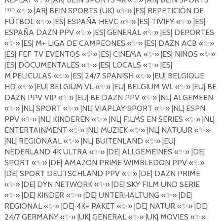
ᵁᴴᴰ «
✨
»
|AR| BEIN SPORTS (UK)
«
✨
»
|ES| REPETICI
Ó
N DE
F
Ú
TBOL
«
✨
»
|ES| ESPA
Ñ
A HEVC
«
✨
»
|ES| TIVIFY
«
✨
»
|ES|
ESPA
Ñ
A DAZN PPV
«
✨
»
|ES| GENERAL
«
✨
»
|ES| DEPORTES
«
✨
»
|ES| M+ LIGA DE CAMPEONES
«
✨
»
|ES| DAZN ACB
«
✨
»
|ES| FEF TV EVENTOS
«
✨
»
|ES| CINEMA
«
✨
»
|ES| NI
Ñ
OS
«
✨
»
|ES| DOCUMENTALES
«
✨
»
|ES| LOCALS
«
✨
»
|ES|
M.PELICULAS
«
✨
»
|ES| 24/7 SPANISH
«
✨
»
|EU| BELGIQUE
HD
«
✨
»
|EU| BELGIUM VL
«
✨
»
|EU| BELGIUM WL
«
✨
»
|EU| BE
DAZN PPV VIP
«
✨
»
|EU| BE DAZN PPV
«
✨
»
|NL| ALGEMEEN
«
✨
»
|NL| SPORT
«
✨
»
|NL| VIAPLAY SPORT
«
✨
»
|NL| ESPN
PPV «
✨
»
|NL| KINDEREN
«
✨
»
|NL| FILMS EN SERIES
«
✨
»
|NL|
ENTERTAINMENT
«
✨
»
|NL| MUZIEK
«
✨
»
|NL| NATUUR
«
✨
»
|NL| REGIONAAL
«
✨
»
|NL| BUITENLAND
«
✨
»
|EU|
NEDERLAND 4K ULTRA
«
✨
»
|DE| ALLGEMEINES
«
✨
»
|DE|
SPORT
«
✨
»
|DE| AMAZON PRIME WIMBLEDON PPV
«
✨
»
|DE| SPORT DEUTSCHLAND PPV
«
✨
»
|DE| DAZN PRIME
«
✨
»
|DE| DYN NETWORK
«
✨
»
|DE| SKY FILM UND SERIE
«
✨
»
|DE| KINDER
«
✨
»
|DE| UNTERHALTUNG
«
✨
»
|DE|
REGIONAL
«
✨
»
|DE| 4K+ PAKET
«
✨
»
|DE| NATUR
«
✨
»
|DE|
24/7 GERMANY
«
✨
»
|UK| GENERAL
«
✨
»
|UK| MOVIES
«
✨
»