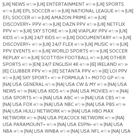
|UK| NEWS
«
✨
»
|UK| ENTERTAINMENT «
✨
»
|UK| SPORTS
«
✨
»
|UK| EPL SOCCER
«
✨
»
|UK| NATIONAL LEAGUE
«
✨
»
|UK|
EFL SOCCER
«
✨
»
|UK| AMAZON PRIME
«
✨
»
|UK|
DISCOVERY+ PPV
«
✨
»
|UK| DAZN PPV
«
✨
»
|UK| NETFLIX
PPV
«
✨
»
|UK| SKY STORE
«
✨
»
|UK| VIAPLAY PPV
«
✨
»
|UK|
KIDS
«
✨
»
|UK| 24/7 KIDS
«
✨
»
|UK| DOCUMENTARY
«
✨
»
|UK|
DISCOVERY+
«
✨
»
|UK| 24/7 FLEX
«
✨
»
|UK| MUSIC
«
✨
»
|UK|
PPV EVENTS
«
✨
»
|UK| WORLD SPORTS
«
✨
»
|UK| SOCCER
REPLAY
«
✨
»
|UK| SCOTTISH FOOTBALL
«
✨
»
|UK| OTHER
SPORTS
«
✨
»
|EN| 24/7 ENGLISH 4K
«
✨
»
|IE| IRELAND
«
✨
»
|IE| CLUBBER PPV
«
✨
»
|IE| SETANTA PPV «
✨
»
|IE| LOI PPV
«
✨
»
|UK| SKY SPORT+
«
✨
»
FORMULA 1 + MOTO GP
«
✨
»
|NA| USA GENERAL
«
✨
»
|NA| USA CW & MY
«
✨
»
|NA| USA
NEWS
«
✨
»
|NA| USA KIDS
«
✨
»
|NA| USA MOVIES
«
✨
»
|NA|
USA SPORTS
«
✨
»
|NA| USA ABC
«
✨
»
|NA| USA CBS
«
✨
»
|NA| USA FOX
«
✨
»
|NA| USA NBC
«
✨
»
|NA| USA PBS
«
✨
»
|NA| USA HULU NETWORK
«
✨
»
|NA| USA HBO MAX
NETWORK
«
✨
»
|NA| USA PEACOCK NETWORK
«
✨
»
|NA|
USA PARAMOUNT+
«
✨
»
|NA| USA ESPN+
«
✨
»
|NA| USA
NBA
«
✨
»
|NA| USA WNBA
«
✨
»
|NA| USA NFL
«
✨
»
|NA| USA