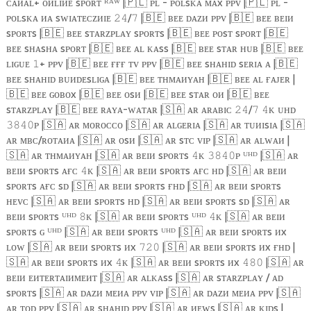
ᴄᴀᴎᴀʟ+ ᴏᴎʟɪᴎᴇ sᴘᴏʀᴛ ᴿᴬᵂ |
🇵🇱
ᴘʟ - ᴘᴏʟsᴋᴀ ᴍᴀx ᴘᴘᴠ |
🇵🇱
ᴘʟ -
ᴘᴏʟsᴋᴀ ᴎᴀ sᴡɪᴀᴛᴇᴄᴢᴎɪᴇ
/
|
🇧🇪
ʙᴇᴇ ᴅᴀᴢᴎ ᴘᴘᴠ |
🇧🇪
ʙᴇᴇ ʙᴇɪᴎ
𝟸𝟺
𝟽
sᴘᴏʀᴛs |
🇧🇪
ʙᴇᴇ sᴛᴀʀᴢᴘʟᴀʏ sᴘᴏʀᴛs |
🇧🇪
ʙᴇᴇ ᴘᴏsᴛ sᴘᴏʀᴛ |
🇧🇪
ʙᴇᴇ sʜᴀsʜᴀ sᴘᴏʀᴛ |
🇧🇪
ʙᴇᴇ ᴀʟ ᴋᴀss |
🇧🇪
ʙᴇᴇ sᴛᴀʀ ʜᴜʙ |
🇧🇪
ʙᴇᴇ
ʟɪɢᴜᴇ
+ ᴘᴘᴠ |
🇧🇪
ʙᴇᴇ ғғғ ᴛᴠ ᴘᴘᴠ |
🇧🇪
ʙᴇᴇ sʜᴀʜɪᴅ sᴇʀɪᴀ ᴀ |
🇧🇪
𝟷
ʙᴇᴇ sʜᴀʜɪᴅ ʙᴜᴎᴅᴇsʟɪɢᴀ |
🇧🇪
ʙᴇᴇ ᴛʜᴍᴀᴎʏᴀʜ |
🇧🇪
ʙᴇᴇ ᴀʟ ғᴀᴊᴇʀ |
🇧🇪
ʙᴇᴇ ɢᴏʙᴏx |
🇧🇪
ʙᴇᴇ ᴏsᴎ |
🇧🇪
ʙᴇᴇ sᴛᴀʀ ᴏᴎ |
🇧🇪
ʙᴇᴇ
sᴛᴀʀᴢᴘʟᴀʏ |
🇧🇪
ʙᴇᴇ ʀᴀʏᴀ-ᴡᴀᴛᴀʀ |
🇸🇦
ᴀʀ ᴀʀᴀʙɪᴄ
/
ᴋ ᴜʜᴅ
𝟸𝟺
𝟽
𝟺
ᴘ |
🇸🇦
ᴀʀ ᴍᴏʀᴏᴄᴄᴏ |
🇸🇦
ᴀʀ ᴀʟɢᴇʀɪᴀ |
🇸🇦
ᴀʀ ᴛᴜᴎɪsɪᴀ |
🇸🇦
𝟹𝟾𝟺𝟶
ᴀʀ ᴍʙᴄ/ʀᴏᴛᴀᴎᴀ |
🇸🇦
ᴀʀ ᴏsᴎ |
🇸🇦
ᴀʀ sᴛᴄ ᴠɪᴘ |
🇸🇦
ᴀʀ ᴀʟᴡᴀᴎ |
🇸🇦
ᴀʀ ᴛʜᴍᴀᴎʏᴀʜ |
🇸🇦
ᴀʀ ʙᴇɪᴎ sᴘᴏʀᴛs
ᴋ
ᴘ ᵁᴴᴰ |
🇸🇦
ᴀʀ
𝟺
𝟹𝟾𝟺𝟶
ʙᴇɪᴎ sᴘᴏʀᴛs ᴀғᴄ
ᴋ |
🇸🇦
ᴀʀ ʙᴇɪᴎ sᴘᴏʀᴛs ᴀғᴄ ʜᴅ |
🇸🇦
ᴀʀ ʙᴇɪᴎ
𝟺
sᴘᴏʀᴛs ᴀғᴄ sᴅ |
🇸🇦
ᴀʀ ʙᴇɪᴎ sᴘᴏʀᴛs ғʜᴅ |
🇸🇦
ᴀʀ ʙᴇɪᴎ sᴘᴏʀᴛs
ʜᴇᴠᴄ |
🇸🇦
ᴀʀ ʙᴇɪᴎ sᴘᴏʀᴛs ʜᴅ |
🇸🇦
ᴀʀ ʙᴇɪᴎ sᴘᴏʀᴛs sᴅ |
🇸🇦
ᴀʀ
ʙᴇɪᴎ sᴘᴏʀᴛs ᵁᴴᴰ
ᴋ |
🇸🇦
ᴀʀ ʙᴇɪᴎ sᴘᴏʀᴛs ᵁᴴᴰ
ᴋ |
🇸🇦
ᴀʀ ʙᴇɪᴎ
𝟾
𝟺
sᴘᴏʀᴛs ɢ ᵁᴴᴰ |
🇸🇦
ᴀʀ ʙᴇɪᴎ sᴘᴏʀᴛs ᵁᴴᴰ |
🇸🇦
ᴀʀ ʙᴇɪᴎ sᴘᴏʀᴛs ᴎx
ʟᴏᴡ |
🇸🇦
ᴀʀ ʙᴇɪᴎ sᴘᴏʀᴛs ᴎx
|
🇸🇦
ᴀʀ ʙᴇɪᴎ sᴘᴏʀᴛs ᴎx ғʜᴅ |
𝟽𝟸𝟶
🇸🇦
ᴀʀ ʙᴇɪᴎ sᴘᴏʀᴛs ᴎx
ᴋ |
🇸🇦
ᴀʀ ʙᴇɪᴎ sᴘᴏʀᴛs ᴎx
|
🇸🇦
ᴀʀ
𝟺
𝟺𝟾𝟶
ʙᴇɪᴎ ᴇᴎᴛᴇʀᴛᴀɪᴎᴍᴇᴎᴛ |
🇸🇦
ᴀʀ ᴀʟᴋᴀss |
🇸🇦
ᴀʀ sᴛᴀʀᴢᴘʟᴀʏ / ᴀᴅ
sᴘᴏʀᴛs |
🇸🇦
ᴀʀ ᴅᴀᴢᴎ ᴍᴇᴎᴀ ᴘᴘᴠ ᴠɪᴘ |
🇸🇦
ᴀʀ ᴅᴀᴢᴎ ᴍᴇᴎᴀ ᴘᴘᴠ |
🇸🇦
ᴀʀ ᴛᴏᴅ ᴘᴘᴠ |
🇸🇦
ᴀʀ sʜᴀʜɪᴅ ᴘᴘᴠ |
🇸🇦
ᴀʀ ᴎᴇᴡs |
🇸🇦
ᴀʀ ᴋɪᴅs |