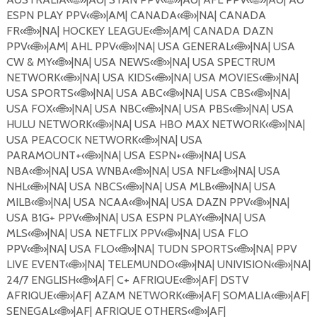
ESPN PLAY PPV«
🌐
»|AM| CANADA«
🌐
»|NA| CANADA
FR«
🌐
»|NA| HOCKEY LEAGUE«
🌐
»|AM| CANADA DAZN
PPV«
🌐
»|AM| AHL PPV«
🌐
»|NA| USA GENERAL«
🌐
»|NA| USA
CW & MY«
🌐
»|NA| USA NEWS«
🌐
»|NA| USA SPECTRUM
NETWORK«
🌐
»|NA| USA KIDS«
🌐
»|NA| USA MOVIES«
🌐
»|NA|
USA SPORTS«
🌐
»|NA| USA ABC«
🌐
»|NA| USA CBS«
🌐
»|NA|
USA FOX«
🌐
»|NA| USA NBC«
🌐
»|NA| USA PBS«
🌐
»|NA| USA
HULU NETWORK«
🌐
»|NA| USA HBO MAX NETWORK«
🌐
»|NA|
USA PEACOCK NETWORK«
🌐
»|NA| USA
PARAMOUNT+«
🌐
»|NA| USA ESPN+«
🌐
»|NA| USA
NBA«
🌐
»|NA| USA WNBA«
🌐
»|NA| USA NFL«
🌐
»|NA| USA
NHL«
🌐
»|NA| USA NBCS«
🌐
»|NA| USA MLB«
🌐
»|NA| USA
MILB«
🌐
»|NA| USA NCAA«
🌐
»|NA| USA DAZN PPV«
🌐
»|NA|
USA B1G+ PPV«
🌐
»|NA| USA ESPN PLAY«
🌐
»|NA| USA
MLS«
🌐
»|NA| USA NETFLIX PPV«
🌐
»|NA| USA FLO
PPV«
🌐
»|NA| USA FLO«
🌐
»|NA| TUDN SPORTS«
🌐
»|NA| PPV
LIVE EVENT«
🌐
»|NA| TELEMUNDO«
🌐
»|NA| UNIVISION«
🌐
»|NA|
24/7 ENGLISH«
🌐
»|AF| C+ AFRIQUE«
🌐
»|AF| DSTV
AFRIQUE«
🌐
»|AF| AZAM NETWORK«
🌐
»|AF| SOMALIA«
🌐
»|AF|
SENEGAL«
🌐
»|AF| AFRIQUE OTHERS«
🌐
»|AF|