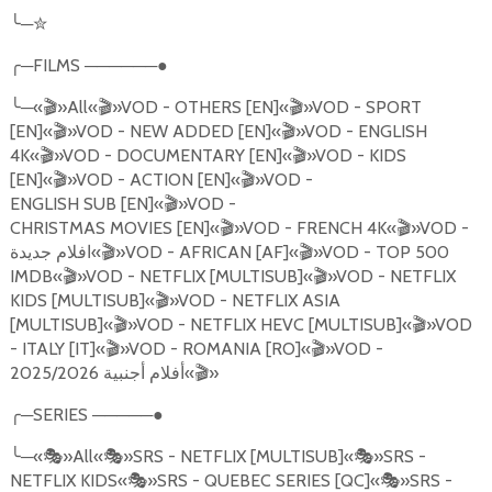
╰
─
✮
╭
─
FILMS
──────●
╰
─«
🎬
»All«
🎬
»VOD - OTHERS [EN]«
🎬
»VOD - SPORT
[EN]«
🎬
»VOD - NEW ADDED [EN]«
🎬
»VOD - ENGLISH
4K«
🎬
»VOD - DOCUMENTARY [EN]«
🎬
»VOD - KIDS
[EN]«
🎬
»VOD - ACTION [EN]«
🎬
»VOD -
ENGLISH SUB [EN]«
🎬
»VOD -
CHRISTMAS MOVIES [EN]«
🎬
»VOD - FRENCH 4K«
🎬
»VOD -
افلام جديدة«
🎬
»VOD - AFRICAN [AF]«
🎬
»VOD - TOP 500
IMDB«
🎬
»VOD - NETFLIX [MULTISUB]«
🎬
»VOD - NETFLIX
KIDS [MULTISUB]«
🎬
»VOD - NETFLIX ASIA
[MULTISUB]«
🎬
»VOD - NETFLIX HEVC [MULTISUB]«
🎬
»VOD
- ITALY [IT]«
🎬
»VOD - ROMANIA [RO]«
🎬
»VOD -
أفلام أجنبية 2025/2026«
🎬
»
╭
─
SERIES
─────●
╰
─«
🎭
»All«
🎭
»SRS - NETFLIX [MULTISUB]«
🎭
»SRS -
NETFLIX KIDS«
🎭
»SRS - QUEBEC SERIES [QC]«
🎭
»SRS -