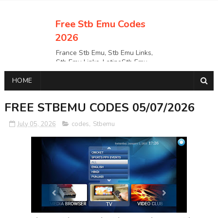
Free Stb Emu Codes
2026
France Stb Emu, Stb Emu Links,
Stb Emu Links, LatinoStb Emu
Links, Links,, Italy Netherlands
HOME
Turkey Stb Emu Links,UK Stb
EmuUSA Stb Emu Links StbEmu
Links, Polska Stb Emu Links, Links,
FREE STBEMU CODES 05/07/2026
July 05, 2026
codes
,
Stbemu