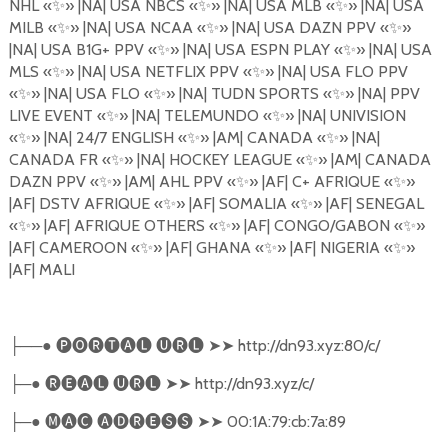
NHL
«
✨
»
|NA| USA NBCS
«
✨
»
|NA| USA MLB
«
✨
»
|NA| USA
MILB «
✨
»
|NA| USA NCAA
«
✨
»
|NA| USA DAZN PPV
«
✨
»
|NA| USA B1G+ PPV
«
✨
»
|NA| USA ESPN PLAY
«
✨
»
|NA| USA
MLS
«
✨
»
|NA| USA NETFLIX PPV
«
✨
»
|NA| USA FLO PPV
«
✨
»
|NA| USA FLO
«
✨
»
|NA| TUDN SPORTS
«
✨
»
|NA| PPV
LIVE EVENT
«
✨
»
|NA| TELEMUNDO
«
✨
»
|NA| UNIVISION
«
✨
»
|NA| 24/7 ENGLISH
«
✨
»
|AM| CANADA
«
✨
»
|NA|
CANADA FR
«
✨
»
|NA| HOCKEY LEAGUE
«
✨
»
|AM| CANADA
DAZN PPV
«
✨
»
|AM| AHL PPV
«
✨
»
|AF| C+ AFRIQUE
«
✨
»
|AF| DSTV AFRIQUE
«
✨
»
|AF| SOMALIA
«
✨
»
|AF| SENEGAL
«
✨
»
|AF| AFRIQUE OTHERS
«
✨
»
|AF| CONGO/GABON
«
✨
»
|AF| CAMEROON «
✨
»
|AF| GHANA
«
✨
»
|AF| NIGERIA
«
✨
»
|AF| MALI
──●
🅟🅞🅡🅣🅐🅛
🅤🅡🅛
➤➤
http://dn93.xyz:80/c/
├
─●
🅡🅔🅐🅛
🅤🅡🅛
➤➤
http://dn93.xyz/c/
├
─●
🅜🅐🅒
🅐🅓🅡🅔🅢🅢
➤➤
00:1A:79:cb:7a:89
├