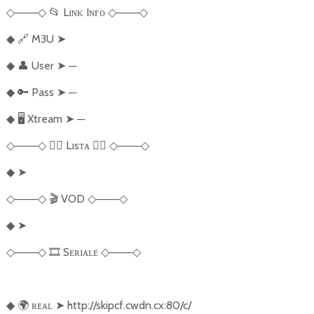
───
📂
Lɪɴᴋ Iɴғᴏ
───
◇
◇
◇
◇
🔗
M3U
➤
◆
👤
User
➤
─
◆
🔑
Pass
➤
─
◆
🖥️
Xtream
➤
─
◆
───
🏴‍☠️
Lɪsᴛᴀ
🏴‍☠️
───
◇
◇
◇
◇
➤
◆
───
🎬
VOD
───
◇
◇
◇
◇
➤
◆
───
🎞️
Sᴇʀɪᴀʟᴇ
───
◇
◇
◇
◇
🌍
ʀᴇᴀʟ
➤
http://skipcf.cwdn.cx:80/c/
◆