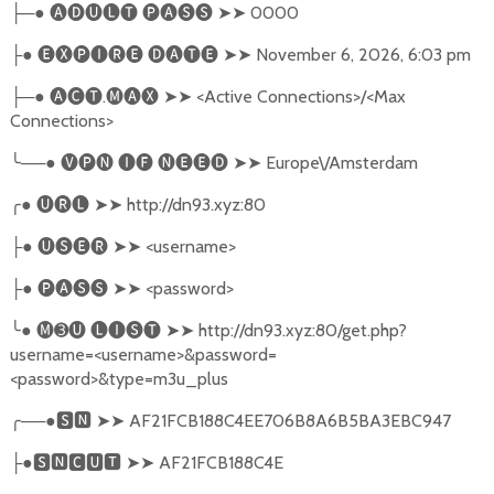
─●
🅐🅓🅤🅛🅣
🅟🅐🅢🅢
➤➤
0000
├
●
🅔🅧🅟🅘🅡🅔
🅓🅐🅣🅔
➤➤
November 6, 2026, 6:03 pm
├
─●
🅐🅒🅣
.
🅜🅐🅧
➤➤
<Active Connections>/<Max
├
Connections>
╰
──●
🅥🅟🅝
🅘🅕
🅝🅔🅔🅓
➤➤
Europe\/Amsterdam
╭
●
🅤🅡🅛
➤➤
http://dn93.xyz:80
●
🅤🅢🅔🅡
➤➤
<username>
├
●
🅟🅐🅢🅢
➤➤
<password>
├
╰
●
🅜➌🅤
🅛🅘🅢🅣
➤➤
http://dn93.xyz:80/get.php?
username=<username>&password=
<password>&type=m3u_plus
╭
──●
🆂🅽
➤➤
AF21FCB188C4EE706B8A6B5BA3EBC947
●
🆂🅽🅲🆄🆃
➤➤
AF21FCB188C4E
├