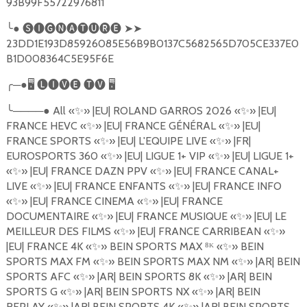
93B99F55722976811
╰
●
🅢🅘🅖🅝🅐🅣🅤🅡🅔
➤➤
23DD1E193D85926085E56B9B0137C5682565D705CE337E0
B1D008364C5E95F6E
╭
─●
🖥
🅛🅘🅥🅔
🅣🅥
🖥
╰
────●
All
«
✨
»
|EU| ROLAND GARROS 2026
«
✨
»
|EU|
FRANCE HEVC
«
✨
»
|EU| FRANCE G
É
N
É
RAL
«
✨
»
|EU|
FRANCE SPORTS
«
✨
»
|EU| L'EQUIPE LIVE
«
✨
»
|FR|
EUROSPORTS 360
«
✨
»
|EU| LIGUE 1+ VIP
«
✨
»
|EU| LIGUE 1+
«
✨
»
|EU| FRANCE DAZN PPV
«
✨
»
|EU| FRANCE CANAL+
LIVE
«
✨
»
|EU| FRANCE ENFANTS
«
✨
»
|EU| FRANCE INFO
«
✨
»
|EU| FRANCE CINEMA
«
✨
»
|EU| FRANCE
DOCUMENTAIRE
«
✨
»
|EU| FRANCE MUSIQUE
«
✨
»
|EU| LE
MEILLEUR DES FILMS
«
✨
»
|EU| FRANCE CARRIBEAN
«
✨
»
|EU| FRANCE 4K
«
✨
»
BEIN SPORTS MAX
⁸
ᴷ «
✨
»
BEIN
SPORTS MAX FM
«
✨
»
BEIN SPORTS MAX NM
«
✨
»
|AR| BEIN
SPORTS AFC
«
✨
»
|AR| BEIN SPORTS 8K
«
✨
»
|AR| BEIN
SPORTS G
«
✨
»
|AR| BEIN SPORTS NX
«
✨
»
|AR| BEIN
REPLAY
«
✨
»
|AR| BEIN SPORTS 4K
«
✨
»
|AR| BEIN SPORTS