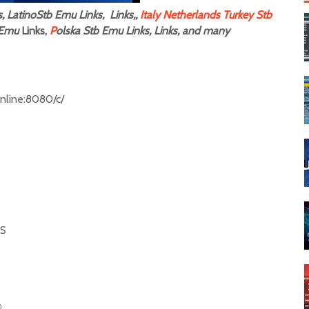
 LatinoStb Emu Links, Links,,
Italy
Netherlands
Turkey Stb
Emu
Links,
P
olska Stb Emu Links, Links, and many
ip.online:8080/c/
-S
⁾