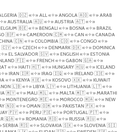
LGERIA
🇩🇿
«
✧
»
ALL
«
✧
»
ANGOLA
🇦🇴
«
✧
»
ARAB
✧
»
AUSTRALIA
🇦🇺
«
✧
»
AUSTRIA
🇦🇹
«
✧
»
ELGIUM
🇧🇪
«
✧
»
BENGALI
«
✧
»
BOSNA
«
✧
»
BRAZIL
SO
🇧🇫
«
✧
»
CAMEROON
🇨🇲
«
✧
»
CAN
«
✧
»
CANADA
CHINA
🇨🇳
«
✧
»
COLOMBIA
🇨🇴
«
✧
»
CONGO
«
✧
»
S
🇨🇾
«
✧
»
CZECH
«
✧
»
DENMARK
🇩🇰
«
✧
»
DOMINICA
«
✧
»
EL SALVADOR
🇸🇻
«
✧
»
ENGLISH
«
✧
»
ESTONIA
NLAND
🇫🇮
«
✧
»
FRENCH
«
✧
»
GABON
🇬🇦
«
✧
»
RAT
«
✧
»
HAITI
🇭🇹
«
✧
»
HUNGARY
🇭🇺
«
✧
»
ICELAND
«
✧
»
IRAN
🇮🇷
«
✧
»
IRAQ
🇮🇶
«
✧
»
IRELAND
🇮🇪
«
✧
»
DA
«
✧
»
KENYA
🇰🇪
«
✧
»
KOSOVO
🇽🇰
«
✧
»
KUWAIT
ANON
🇱🇧
«
✧
»
LIBYA
🇱🇾
«
✧
»
LITHUANIA
🇱🇹
«
✧
»
IA
🇲🇾
«
✧
»
MALI
🇲🇱
«
✧
»
MALTA
🇲🇹
«
✧
»
MARATHI
✧
»
MONTENEGRO
🇲🇪
«
✧
»
MOROCCO
🇲🇦
«
✧
»
NEW
AY
🇳🇴
«
✧
»
OMAN
🇴🇲
«
✧
»
PAKISTAN
🇵🇰
«
✧
»
UAY
🇵🇾
«
✧
»
PERU
🇵🇪
«
✧
»
PORTUGAL
🇵🇹
«
✧
»
AR
🇶🇦
«
✧
»
ROMANIA
🇷🇴
«
✧
»
RUSSIA
🇷🇺
«
✧
»
»
SERBIA
🇷🇸
«
✧
»
SLOVAKIA
🇸🇰
«
✧
»
SLOVENIA
🇸🇮
I LANKA
🇱🇰
«
✧
»
SUDAN
🇸🇩
«
✧
»
SWEDEN
🇸🇪
«
✧
»