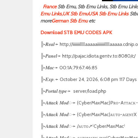
F
rance
Stb Emu, Stb Emu Links, Stb Emu Links,
Emu Links,
UK Stb Emu
USA Stb Emu Links
Stb
more
German Stb Emu
etc
Download STB EMU CODES APK
╠
•
➛
http://iiiiiiiillllaaaaaiiiiiiiillllaaaaa.cdn
𝑹𝒆𝒂𝒍
╠
•
➛
http://pajac.idiota.gentv.to:8080/c/
𝑷𝒂𝒏𝒆𝒍
╠
•
➛
00:1A:79:67:46:85
𝑴𝒂𝒄
╠
•
.
➛
October 24, 2026, 6:08 pm 117 Days
𝑬𝒙𝒑
╠
•
➛
server/load.php
𝑷𝒐𝒓𝒕𝒂𝒍
𝒕𝒚𝒑𝒆
╠
•
◌
➛
(CyberMaxMac)Pʀᴏ-Aᴛᴛᴀᴄᴋ
𝑨𝒕𝒕𝒂𝒄𝒌
𝑴𝒐𝒅
╠
•
◌
➛
(CyberMaxMac)ᴀᴜᴛᴏ-ᴀɢᴇɴᴛX
𝑨𝒕𝒕𝒂𝒄𝒌
𝑴𝒐𝒅
╠
•
◌
➛
/ᴀᴜᴛᴏ
➚
⁽
CyberMaxMac⁾
𝑨𝒕𝒕𝒂𝒄𝒌
𝑴𝒐𝒅
╠
•
◌
➛
ᴀᴜᴛᴏᴍᴀᴛɪᴄ.ᴘʜᴘ⁽CyberMaxMac
𝑨𝒕𝒕𝒂𝒄𝒌
𝑴𝒐𝒅