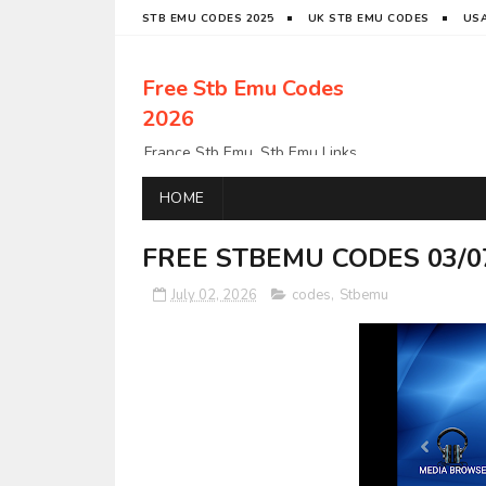
STB EMU CODES 2025
UK STB EMU CODES
USA
Free Stb Emu Codes
2026
France Stb Emu, Stb Emu Links,
Stb Emu Links, LatinoStb Emu
Links, Links,, Italy Netherlands
HOME
Turkey Stb Emu Links,UK Stb
EmuUSA Stb Emu Links StbEmu
FREE STBEMU CODES 03/0
Links, Polska Stb Emu Links, Links,
July 02, 2026
codes
,
Stbemu