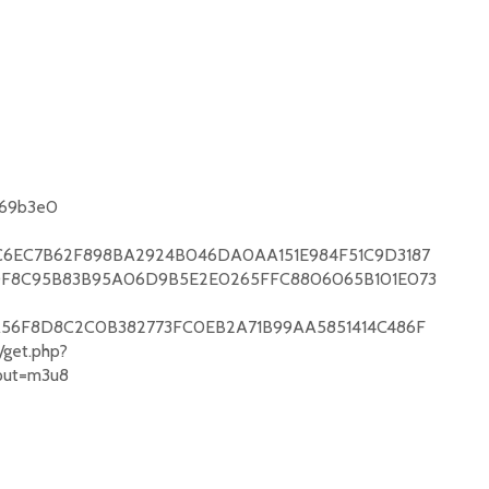
469b3e0
C6EC7B62F898BA2924B046DA0AA151E984F51C9D3187
F8C95B83B95A06D9B5E2E0265FFC8806065B101E073
A56F8D8C2C0B382773FC0EB2A71B99AA5851414C486F
/get.php?
put=m3u8