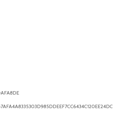
0AFA8DE
67AFA4A8335303D985DDEEF7CC6434C120EE24DC