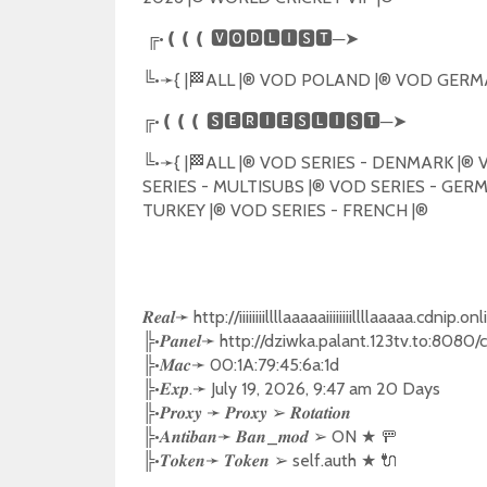
╔
•
❪❪❪
🆅🅾🅳🅻🅸🆂🆃
─
➤
╚
•
➛
{ |
🏁
ALL |®️ VOD POLAND |®️ VOD GERMA
╔
•
❪❪❪
🆂🅴🆁🅸🅴🆂🅻🅸🆂🆃
─
➤
╚
•
➛
{ |
🏁
ALL |®️ VOD SERIES - DENMARK |®️ 
SERIES - MULTISUBS |®️ VOD SERIES - GERMA
TURKEY |®️ VOD SERIES - FRENCH |®️
➛
http://iiiiiiiillllaaaaaiiiiiiiillllaaaaa.cdnip.
𝑹𝒆𝒂𝒍
╠
•
➛
http://dziwka.palant.123tv.to:8080/c
𝑷𝒂𝒏𝒆𝒍
╠
•
➛
00:1A:79:45:6a:1d
𝑴𝒂𝒄
╠
•
.
➛
July 19, 2026, 9:47 am 20 Days
𝑬𝒙𝒑
╠
•
➛
➢
𝑷𝒓𝒐𝒙𝒚
𝑷𝒓𝒐𝒙𝒚
𝑹𝒐𝒕𝒂𝒕𝒊𝒐𝒏
╠
•
➛
_
➢
ON
★
🚥
𝑨𝒏𝒕𝒊𝒃𝒂𝒏
𝑩𝒂𝒏
𝒎𝒐𝒅
╠
•
➛
➢
self.auth
★
🔌
𝑻𝒐𝒌𝒆𝒏
𝑻𝒐𝒌𝒆𝒏