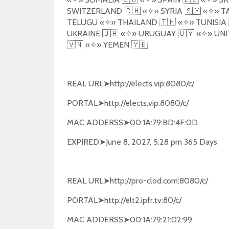
SWITZERLAND
🇨🇭
«
✧
»
SYRIA
🇸🇾
«
✧
»
T
TELUGU
«
✧
»
THAILAND
🇹🇭
«
✧
»
TUNISIA
UKRAINE
🇺🇦
«
✧
»
URUGUAY
🇺🇾
«
✧
»
UNI
🇻🇳
«
✧
»
YEMEN
🇾🇪
REAL URL
➤
http://elects.vip:8080/c/
PORTAL
➤
http://elects.vip:8080/c/
MAC ADDERSS
➤
00:1A:79:BD:4F:0D
EXPIRED
➤
June 8, 2027, 5:28 pm 365 Days
REAL URL
➤
http://pro-clod.com:8080/c/
PORTAL
➤
http://elt2.ipfr.tv:80/c/
MAC ADDERSS
➤
00:1A:79:21:02:99