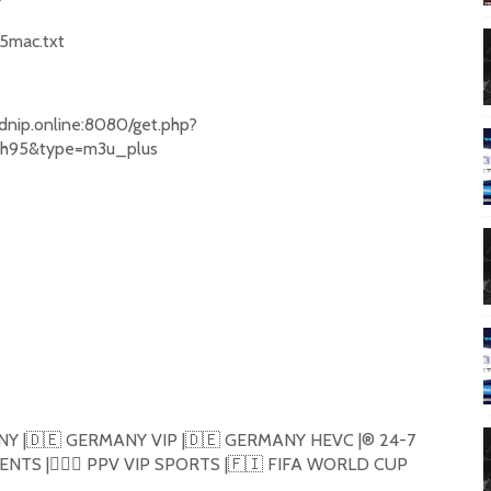
5mac.txt
aaaa.cdnip.online:8080/get.php?
rh95&type=m3u_plus
Y |
🇩🇪
GERMANY VIP |
🇩🇪
GERMANY HEVC |®️ 24-7
ENTS |
🏋🏼‍♂️
PPV VIP SPORTS |
🇫🇮
FIFA WORLD CUP