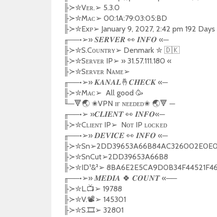
╟
✮
Vᴇʀ.
➢
5.3.0
≻
╟
✮
Mᴀᴄ
➢
00:1A:79:03:05:BD
≻
╟
✮
Exᴘ
➢
January 9, 2027, 2:42 pm 192 Days
≻
╓
──•
➢️
»
👀
«─
𝑺𝑬𝑹𝑽𝑬𝑹
𝑰𝑵𝑭𝑶
╟
✮
S.Cᴏᴜɴᴛʀʏ
➢
Denmark
✮
🇩🇰
≻
╟
✮
Sᴇʀᴠᴇʀ IP
➢
»
31.57.111.180
«
≻
╟
✮
Sᴇʀᴠᴇʀ Nᴀᴍᴇ
➢
≻
╓
──•
➢️
»
🤞
«─
𝑲𝑨𝑵𝑨𝑳
𝑪𝑯𝑬𝑪𝑲
╟
✮
Mᴀᴄ
➢
All good
🥳
≻
╙
─
🔻🌏
✬
VPN ɪғ ɴᴇᴇᴅᴇᴅ
✬
🌏🔻
─
╓
──•
➢️
»
👀
«─
𝑪𝑳𝑰𝑬𝑵𝑻
𝑰𝑵𝑭𝑶
╟
✮
Cʟɪᴇɴᴛ IP
➢
Nᴏᴛ IP ʟᴏᴄᴋᴇᴅ
≻
╓
──•
➢️
»
👀
«─
𝑫𝑬𝑽𝑰𝑪𝑬
𝑰𝑵𝑭𝑶
╟
✮
Sn
➢
2DD39653A66B84AC326002E0E
≻
╟
✮
SnCut
➢
2DD39653A66B8
≻
╟
✮
ID
¹
&
²
➢
8BA6E2E5CA9D0B34F44521F4
≻
╓
──•
➢️
»
🍀
«──
𝑴𝑬𝑫𝑰𝑨
𝑪𝑶𝑼𝑵𝑻
╟
✮
L.
📺
➢
19788
≻
╟
✮
V.
📽️
➢
145301
≻
╟
✮
S.
🎞️
➢
32801
≻