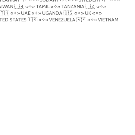
AIWAN
🇹🇼
«
✧
»
TAMIL
«
✧
»
TANZANIA
🇹🇿
«
✧
»
🇹🇳
«
✧
»
UAE
«
✧
»
UGANDA
🇺🇬
«
✧
»
UK
«
✧
»
TED STATES
🇺🇸
«
✧
»
VENEZUELA
🇻🇪
«
✧
»
VIETNAM