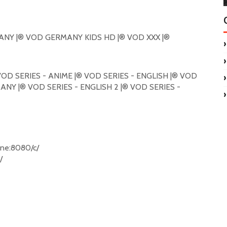
NY |®️ VOD GERMANY KIDS HD |®️ VOD XXX |®️
VOD SERIES - ANIME |®️ VOD SERIES - ENGLISH |®️ VOD
NY |®️ VOD SERIES - ENGLISH 2 |®️ VOD SERIES -
online:8080/c/
/