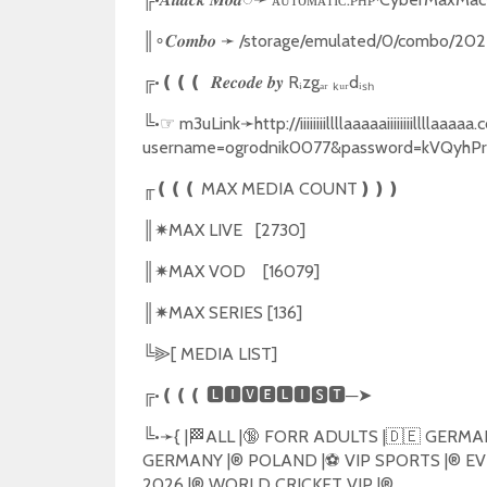
║
➛
/storage/emulated/0/combo/202
∘𝑪𝒐𝒎𝒃𝒐
╔
•
❪❪❪
Rᵢzgₐᵣ ₖᵤᵣdᵢₛₕ
𝑹𝒆𝒄𝒐𝒅𝒆
𝒃𝒚
╚
•
☞
m3uLink
➛
http://iiiiiiiillllaaaaaiiiiiiiilllla
username=ogrodnik0077&password=kVQyhP
╓
❪❪❪
MAX MEDIA COUNT
❫❫❫
║
✷
MAX LIVE
[2730]
║
✷
MAX VOD
[16079]
║
✷
MAX SERIES [136]
╚
[ MEDIA LIST]
⫸
╔
•
❪❪❪
🅻🅸🆅🅴🅻🅸🆂🆃
─
➤
╚
•
➛
{ |
🏁
ALL |
🔞
FORR ADULTS |
🇩🇪
GERMAN
GERMANY |®️ POLAND |
⚽️
VIP SPORTS |®️ EV
2026 |®️ WORLD CRICKET VIP |®️