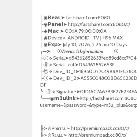
➤
fastshare1.com:8080
├◉
𝗥𝗲𝗮𝗹
➤
http://fastshare1.com:8080/c/
├◉
𝗣𝗮𝗻𝗲𝗹
➤
00:1A:79:00:00:0A
├◉
𝗠𝗮𝗰
Device
➢
ANDROID_TV | H96 MAX
├◉
➤
July 10, 2026, 2:25 am 10 Days
├◉
𝗘𝘅𝗽
╭
─
➤══
✰
═══
⦿𝑫𝒆𝒗𝒊𝒄𝒆
𝑰𝒏𝒇𝒐𝒓𝒎𝒂𝒕𝒊𝒐𝒏
⦿
🔹
Serial
➤
d54362852653fed89cd8cc7f0
├ⓡ
🔹
Serial_cut
➤
D54362852653F
├ⓐ
🔹
Dev_ID_1
➤
16950D27C49B8A1FC280
├ⓜ
🔹
Dev_ID_2
➤
A555C048C0BD65C236D
├ⓐ
DF
╰
─
🔹
Signature
➤
01D1AC7A67B3F27E234F
ⓝ
╰
──
➤
http://fastshare1.com:8080
◉𝗺𝟯𝘂𝗹𝗶𝗻𝗸
username=&password=&type=m3u_plus&out
╟
✮
Pᴏʀᴛᴀʟ
➢
http://premiumpack.cc:80/c/
≻
╟
✮
Rᴇᴀʟʟ
➢
http://premiumpack.cc:80/c/
≻