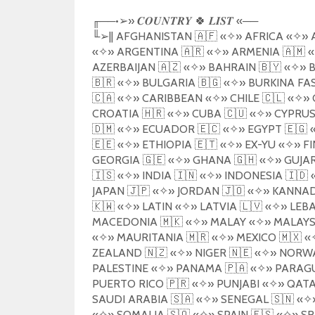
╓
──•
➢️
»
🍀
«──
𝑪𝑶𝑼𝑵𝑻𝑹𝒀
𝑳𝑰𝑺𝑻
╙
➢
|| AFGHANISTAN
🇦🇫
«
✧
»
AFRICA
«
✧
»
A
«
✧
»
ARGENTINA
🇦🇷
«
✧
»
ARMENIA
🇦🇲
«
AZERBAIJAN
🇦🇿
«
✧
»
BAHRAIN
🇧🇾
«
✧
»
B
🇧🇷
«
✧
»
BULGARIA
🇧🇬
«
✧
»
BURKINA FA
🇨🇦
«
✧
»
CARIBBEAN
«
✧
»
CHILE
🇨🇱
«
✧
»
CROATIA
🇭🇷
«
✧
»
CUBA
🇨🇺
«
✧
»
CYPRU
🇩🇲
«
✧
»
ECUADOR
🇪🇨
«
✧
»
EGYPT
🇪🇬
🇪🇪
«
✧
»
ETHIOPIA
🇪🇹
«
✧
»
EX-YU
«
✧
»
FI
GEORGIA
🇬🇪
«
✧
»
GHANA
🇬🇭
«
✧
»
GUJA
🇮🇸
«
✧
»
INDIA
🇮🇳
«
✧
»
INDONESIA
🇮🇩
JAPAN
🇯🇵
«
✧
»
JORDAN
🇯🇴
«
✧
»
KANNA
🇰🇼
«
✧
»
LATIN
«
✧
»
LATVIA
🇱🇻
«
✧
»
LEB
MACEDONIA
🇲🇰
«
✧
»
MALAY
«
✧
»
MALAYS
«
✧
»
MAURITANIA
🇲🇷
«
✧
»
MEXICO
🇲🇽
«
ZEALAND
🇳🇿
«
✧
»
NIGER
🇳🇪
«
✧
»
NORW
PALESTINE
«
✧
»
PANAMA
🇵🇦
«
✧
»
PARAG
PUERTO RICO
🇵🇷
«
✧
»
PUNJABI
«
✧
»
QAT
SAUDI ARABIA
🇸🇦
«
✧
»
SENEGAL
🇸🇳
«
✧
«
✧
»
SOMALIA
🇸🇴
«
✧
»
SPAIN
🇪🇸
«
✧
»
SR