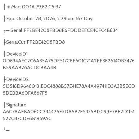
🔸
Mac: 00:1A:79:82:C5:B7
├
Exp: October 28, 2026, 2:29 pm 167 Days
├
╭
─
Serial FF2BE4208FBD8E6FDDDEFCE4CFC4B634
SerialCut FF2BE4208FBD8
├
DeviceID1
├
0D834AEC2C6A35A75DE517C8F601C21A2FF3826140B3476
B59AAB26ACDCBAA4B
DeviceID2
├
513516D96480131E0C4888B57E41E78A4A497411D3A3B5ECD
5DEBBA60FA867F5
Signature
├
A6C7AAEBA06CC234425E3DA5B7E5335B13C99E7BF2D1151
522C87CDE6B1959AC
╰
─