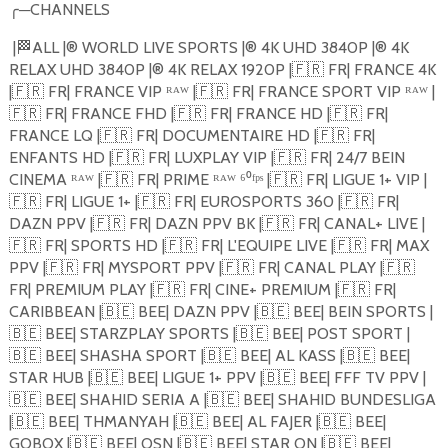
╭
─
CHANNELS
|
🏁
ALL |®️ WORLD LIVE SPORTS |®️ 4K UHD 3840P |®️ 4K
RELAX UHD 3840P |®️ 4K RELAX 1920P |
🇫🇷
FR| FRANCE 4K
|
🇫🇷
FR| FRANCE VIP ᴿᴬᵂ |
🇫🇷
FR| FRANCE SPORT VIP ᴿᴬᵂ |
🇫🇷
FR| FRANCE FHD |
🇫🇷
FR| FRANCE HD |
🇫🇷
FR|
FRANCE LQ |
🇫🇷
FR| DOCUMENTAIRE HD |
🇫🇷
FR|
ENFANTS HD |
🇫🇷
FR| LUXPLAY VIP |
🇫🇷
FR| 24/7 BEIN
CINEMA ᴿᴬᵂ |
🇫🇷
FR| PRIME ᴿᴬᵂ ⁶⁰ᶠᵖˢ |
🇫🇷
FR| LIGUE 1+ VIP |
🇫🇷
FR| LIGUE 1+ |
🇫🇷
FR| EUROSPORTS 360 |
🇫🇷
FR|
DAZN PPV |
🇫🇷
FR| DAZN PPV BK |
🇫🇷
FR| CANAL+ LIVE |
🇫🇷
FR| SPORTS HD |
🇫🇷
FR| L'EQUIPE LIVE |
🇫🇷
FR| MAX
PPV |
🇫🇷
FR| MYSPORT PPV |
🇫🇷
FR| CANAL PLAY |
🇫🇷
FR| PREMIUM PLAY |
🇫🇷
FR| CINE+ PREMIUM |
🇫🇷
FR|
CARIBBEAN |
🇧🇪
BEE| DAZN PPV |
🇧🇪
BEE| BEIN SPORTS |
🇧🇪
BEE| STARZPLAY SPORTS |
🇧🇪
BEE| POST SPORT |
🇧🇪
BEE| SHASHA SPORT |
🇧🇪
BEE| AL KASS |
🇧🇪
BEE|
STAR HUB |
🇧🇪
BEE| LIGUE 1+ PPV |
🇧🇪
BEE| FFF TV PPV |
🇧🇪
BEE| SHAHID SERIA A |
🇧🇪
BEE| SHAHID BUNDESLIGA
|
🇧🇪
BEE| THMANYAH |
🇧🇪
BEE| AL FAJER |
🇧🇪
BEE|
GOBOX |
🇧🇪
BEE| OSN |
🇧🇪
BEE| STAR ON |
🇧🇪
BEE|