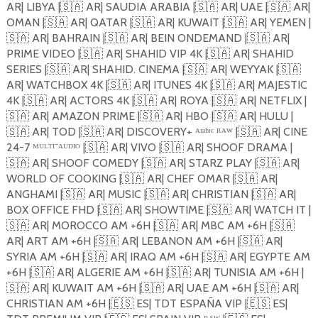
AR| LIBYA |
🇸🇦
AR| SAUDIA ARABIA |
🇸🇦
AR| UAE |
🇸🇦
AR|
OMAN |
🇸🇦
AR| QATAR |
🇸🇦
AR| KUWAIT |
🇸🇦
AR| YEMEN |
🇸🇦
AR| BAHRAIN |
🇸🇦
AR| BEIN ONDEMAND |
🇸🇦
AR|
PRIME VIDEO |
🇸🇦
AR| SHAHID VIP 4K |
🇸🇦
AR| SHAHID
SERIES |
🇸🇦
AR| SHAHID. CINEMA |
🇸🇦
AR| WEYYAK |
🇸🇦
AR| WATCHBOX 4K |
🇸🇦
AR| ITUNES 4K |
🇸🇦
AR| MAJESTIC
4K |
🇸🇦
AR| ACTORS 4K |
🇸🇦
AR| ROYA |
🇸🇦
AR| NETFLIX |
🇸🇦
AR| AMAZON PRIME |
🇸🇦
AR| HBO |
🇸🇦
AR| HULU |
🇸🇦
AR| TOD |
🇸🇦
AR| DISCOVERY+ ᴬʳᵃᵇᶦᶜ ᴿᴬᵂ |
🇸🇦
AR| CINE
24-7 ᴹᵁᴸᵀᴵ⁻ᴬᵁᴰᴵᴼ |
🇸🇦
AR| VIVO |
🇸🇦
AR| SHOOF DRAMA |
🇸🇦
AR| SHOOF COMEDY |
🇸🇦
AR| STARZ PLAY |
🇸🇦
AR|
WORLD OF COOKING |
🇸🇦
AR| CHEF OMAR |
🇸🇦
AR|
ANGHAMI |
🇸🇦
AR| MUSIC |
🇸🇦
AR| CHRISTIAN |
🇸🇦
AR|
BOX OFFICE FHD |
🇸🇦
AR| SHOWTIME |
🇸🇦
AR| WATCH IT |
🇸🇦
AR| MOROCCO AM +6H |
🇸🇦
AR| MBC AM +6H |
🇸🇦
AR| ART AM +6H |
🇸🇦
AR| LEBANON AM +6H |
🇸🇦
AR|
SYRIA AM +6H |
🇸🇦
AR| IRAQ AM +6H |
🇸🇦
AR| EGYPTE AM
+6H |
🇸🇦
AR| ALGERIE AM +6H |
🇸🇦
AR| TUNISIA AM +6H |
🇸🇦
AR| KUWAIT AM +6H |
🇸🇦
AR| UAE AM +6H |
🇸🇦
AR|
CHRISTIAN AM +6H |
🇪🇸
ES| TDT ESPAÑA VIP |
🇪🇸
ES|