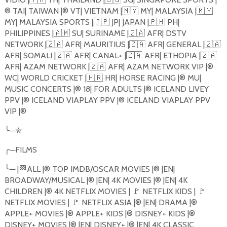
®️ TAI| TAIWAN |®️ VT| VIETNAM |
🇲🇾
MY| MALAYSIA |
🇲🇾
MY| MALAYSIA SPORTS |
🇯🇵
JP| JAPAN |
🇵🇭
PH|
PHILIPPINES |
🇦🇲
SU| SURINAME |
🇿🇦
AFR| DSTV
NETWORK |
🇿🇦
AFR| MAURITIUS |
🇿🇦
AFR| GENERAL |
🇿🇦
AFR| SOMALI |
🇿🇦
AFR| CANAL+ |
🇿🇦
AFR| ETHOPIA |
🇿🇦
AFR| AZAM NETWORK |
🇿🇦
AFR| AZAM NETWORK VIP |®️
WC| WORLD CRICKET |
🇭🇷
HR| HORSE RACING |®️ MU|
MUSIC CONCERTS |®️ 18| FOR ADULTS |®️ ICELAND LIVEY
PPV |®️ ICELAND VIAPLAY PPV |®️ ICELAND VIAPLAY PPV
VIP |®️
╰
─
✮
╭
─
FILMS
╰
─
|
🏁
ALL |®️ TOP IMDB/OSCAR MOVIES |®️ |EN|
BROADWAY/MUSICAL |®️ |EN| 4K MOVIES |®️ |EN| 4K
CHILDREN |®️ 4K NETFLIX MOVIES |
🚩
NETFLIX KIDS |
🚩
NETFLIX MOVIES |
🚩
NETFLIX ASIA |®️ |EN| DRAMA |®️
APPLE+ MOVIES |®️ APPLE+ KIDS |®️ DISNEY+ KIDS |®️
DISNEY+ MOVIES |®️ |EN| DISNEY+ |®️ |EN| 4K CLASSIC