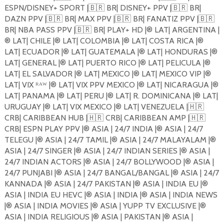
ESPN/DISNEY+ SPORT |
🇧🇷
BR| DISNEY+ PPV |
🇧🇷
BR|
DAZN PPV |
🇧🇷
BR| MAX PPV |
🇧🇷
BR| FANATIZ PPV |
🇧🇷
BR| NBA PASS PPV |
🇧🇷
BR| PLAY+ HD |®️ LAT| ARGENTINA |
®️ LAT| CHILE |®️ LAT| COLOMBIA |®️ LAT| COSTA RICA |®️
LAT| ECUADOR |®️ LAT| GUATEMALA |®️ LAT| HONDURAS |®️
LAT| GENERAL |®️ LAT| PUERTO RICO |®️ LAT| PELICULA |®️
LAT| EL SALVADOR |®️ LAT| MEXICO |®️ LAT| MEXICO VIP |®️
LAT| VIX ᴿᴬᵂ |®️ LAT| VIX PPV MEXICO |®️ LAT| NICARAGUA |®️
LAT| PANAMA |®️ LAT| PERU |®️ LAT| R. DOMINICANA |®️ LAT|
URUGUAY |®️ LAT| VIX MEXICO |®️ LAT| VENEZUELA |
🇭🇷
CRB| CARIBBEAN HUB |
🇭🇷
CRB| CARIBBEAN AMP |
🇭🇷
CRB| ESPN PLAY PPV |®️ ASIA | 24/7 INDIA |®️ ASIA | 24/7
TELEGU |®️ ASIA | 24/7 TAMIL |®️ ASIA | 24/7 MALAYALAM |®️
ASIA | 24/7 SINGER |®️ ASIA | 24/7 INDIAN SERIES |®️ ASIA |
24/7 INDIAN ACTORS |®️ ASIA | 24/7 BOLLYWOOD |®️ ASIA |
24/7 PUNJABI |®️ ASIA | 24/7 BANGAL/BANGAL |®️ ASIA | 24/7
KANNADA |®️ ASIA | 24/7 PAKISTAN |®️ ASIA | INDIA EU |®️
ASIA | INDIA EU HEVC |®️ ASIA | INDIA |®️ ASIA | INDIA NEWS
|®️ ASIA | INDIA MOVIES |®️ ASIA | YUPP TV EXCLUSIVE |®️
ASIA | INDIA RELIGIOUS |®️ ASIA | PAKISTAN |®️ ASIA |