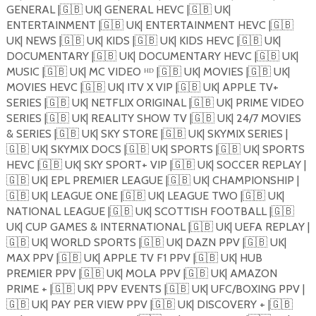
GENERAL |
🇬🇧
UK| GENERAL HEVC |
🇬🇧
UK|
ENTERTAINMENT |
🇬🇧
UK| ENTERTAINMENT HEVC |
🇬🇧
UK| NEWS |
🇬🇧
UK| KIDS |
🇬🇧
UK| KIDS HEVC |
🇬🇧
UK|
DOCUMENTARY |
🇬🇧
UK| DOCUMENTARY HEVC |
🇬🇧
UK|
MUSIC |
🇬🇧
UK| MC VIDEO ᴴᴰ |
🇬🇧
UK| MOVIES |
🇬🇧
UK|
MOVIES HEVC |
🇬🇧
UK| ITV X VIP |
🇬🇧
UK| APPLE TV+
SERIES |
🇬🇧
UK| NETFLIX ORIGINAL |
🇬🇧
UK| PRIME VIDEO
SERIES |
🇬🇧
UK| REALITY SHOW TV |
🇬🇧
UK| 24/7 MOVIES
& SERIES |
🇬🇧
UK| SKY STORE |
🇬🇧
UK| SKYMIX SERIES |
🇬🇧
UK| SKYMIX DOCS |
🇬🇧
UK| SPORTS |
🇬🇧
UK| SPORTS
HEVC |
🇬🇧
UK| SKY SPORT+ VIP |
🇬🇧
UK| SOCCER REPLAY |
🇬🇧
UK| EPL PREMIER LEAGUE |
🇬🇧
UK| CHAMPIONSHIP |
🇬🇧
UK| LEAGUE ONE |
🇬🇧
UK| LEAGUE TWO |
🇬🇧
UK|
NATIONAL LEAGUE |
🇬🇧
UK| SCOTTISH FOOTBALL |
🇬🇧
UK| CUP GAMES & INTERNATIONAL |
🇬🇧
UK| UEFA REPLAY |
🇬🇧
UK| WORLD SPORTS |
🇬🇧
UK| DAZN PPV |
🇬🇧
UK|
MAX PPV |
🇬🇧
UK| APPLE TV F1 PPV |
🇬🇧
UK| HUB
PREMIER PPV |
🇬🇧
UK| MOLA PPV |
🇬🇧
UK| AMAZON
PRIME + |
🇬🇧
UK| PPV EVENTS |
🇬🇧
UK| UFC/BOXING PPV |
🇬🇧
UK| PAY PER VIEW PPV |
🇬🇧
UK| DISCOVERY + |
🇬🇧