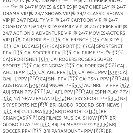
PLUTO TV |®️ 24/7 DISNEY+ ᴿᴬᵂ ⁶⁰ᶠᵖˢ |®️ 24/7 PRIME VIDEO
ᴿᴬᵂ ⁶⁰ᶠᵖˢ |®️ 24/7 MOVIES & SERIES |®️ 24/7 ONEPLAY |®️ 24/7
DRAMA VIP |®️ 24/7 SHOWS VIP |®️ 24/7 CLASSIC SHOWS
VIP |®️ 24/7 REALITY VIP |®️ 24/7 CARTOON VIP |®️ 24/7
COMEDY VIP |®️ 24/7 KIDS/FAMILY VIP |®️ 24/7 CRIME VIP |®️
24/7 ACTION & ADVENTURE VIP |®️ 24/7 MOVIES/ACTORS
VIP |
🇨🇦
CA| ENGLISH |
🇨🇦
CA| FRENCH |
🇨🇦
CA| KIDS |
🇨🇦
CA| LOCALS |
🇨🇦
CA| SPORT |
🇨🇦
CA| SPORTSNET
PPV |
🇨🇦
CA| SOCCER PPV |
🇨🇦
CA| PRIME ᴿᴬᵂ ⁶⁰ᶠᵖˢ |
🇨🇦
CA| SPORTSNET |
🇨🇦
CA| ROGERS ROGERS SUPER
SPORTS |
🇨🇦
CA| STINGRAY |
🇨🇦
CA| FOREIGN |
🇨🇦
CA|
AHL TEAM |
🇨🇦
CA| AHL PPV |
🇨🇦
CA| WHL PPV |
🇨🇦
CA|
QMJHL PPV |
🇨🇦
CA| SN+ PPV |
🇨🇦
CA| TSN+ PPV |
🇦🇺
AU|
AUSTRALIA |
🇦🇺
AU| 9NOW ᴿᴬᵂ |
🇦🇺
AU| NRL TV PPV |
🇦🇺
AU| STAN PPV |
🇦🇺
AU| AFL PPV |
🇦🇺
AU| ESPN PLAY PPV |
🇳🇿
NZ| NEW ZEALAND |
🇳🇿
NZ| SKY SPORT ᴿᴬᵂ |
🇳🇿
NZ|
SKY SPORTS NZ |
🇧🇷
BR| GLOBO-RECORD-SBT-NEWS |
🇧🇷
BR| CULTURA |
🇧🇷
BR| DESPORTO |
🇧🇷
BR|
CRIANÇAS |
🇧🇷
BR| FILMES-MUSICA-SHOW |
🇧🇷
BR|
GLOBO PLAY ᴿᴬᵂ |
🇧🇷
BR| PRIME ᴿᴬᵂ ᵃᵐᶻ ᴳᴼᴸᴰ |
🇧🇷
BR|
SOCCER PPV |
🇧🇷
BR| PARAMOUNT+ PPV |
🇧🇷
BR|