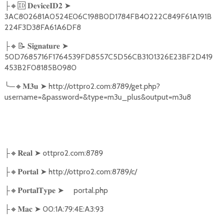
🔸🆔
➤
├
𝐃𝐞𝐯𝐢𝐜𝐞𝐈𝐃𝟐
3AC802681A0524E06C198B0D1784FB40222C849F61A191B
224F3D38FA61A6DF8
🔸📝
➤
├
𝐒𝐢𝐠𝐧𝐚𝐭𝐮𝐫𝐞
50D7685716F1764539FD8557C5D56CB3101326E23BF2D419
453B2F08185B0980
╰
─
🔸
➤
http://ottpro2.com:8789/get.php?
𝐌𝟑𝐮
username=&password=&type=m3u_plus&output=m3u8
🔸
➤
ottpro2.com:8789
├
𝐑𝐞𝐚𝐥
🔸
➤
http://ottpro2.com:8789/c/
├
𝐏𝐨𝐫𝐭𝐚𝐥
🔸
➤
portal.php
├
𝐏𝐨𝐫𝐭𝐚𝐥𝐓𝐲𝐩𝐞
🔸
➤
00:1A:79:4E:A3:93
├
𝐌𝐚𝐜