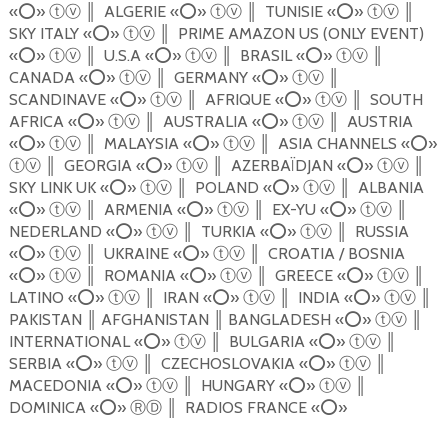
«
⭕️
»
║
ALGERIE
«
⭕️
»
║
TUNISIE
«
⭕️
»
║
ⓣⓥ
ⓣⓥ
ⓣⓥ
SKY ITALY
«
⭕️
»
║
PRIME AMAZON US (ONLY EVENT)
ⓣⓥ
«
⭕️
»
║
U.S.A
«
⭕️
»
║
BRASIL
«
⭕️
»
║
ⓣⓥ
ⓣⓥ
ⓣⓥ
CANADA
«
⭕️
»
║
GERMANY
«
⭕️
»
║
ⓣⓥ
ⓣⓥ
SCANDINAVE
«
⭕️
»
║
AFRIQUE
«
⭕️
»
║
SOUTH
ⓣⓥ
ⓣⓥ
AFRICA
«
⭕️
»
║
AUSTRALIA
«
⭕️
»
║
AUSTRIA
ⓣⓥ
ⓣⓥ
«
⭕️
»
║
MALAYSIA
«
⭕️
»
║
ASIA CHANNELS
«
⭕️
»
ⓣⓥ
ⓣⓥ
║
GEORGIA
«
⭕️
»
║
AZERBA
Ï
DJAN
«
⭕️
»
║
ⓣⓥ
ⓣⓥ
ⓣⓥ
SKY LINK UK
«
⭕️
»
║
POLAND
«
⭕️
»
║
ALBANIA
ⓣⓥ
ⓣⓥ
«
⭕️
»
║
ARMENIA
«
⭕️
»
║
EX-YU
«
⭕️
»
║
ⓣⓥ
ⓣⓥ
ⓣⓥ
NEDERLAND
«
⭕️
»
║
TURKIA
«
⭕️
»
║
RUSSIA
ⓣⓥ
ⓣⓥ
«
⭕️
»
║
UKRAINE
«
⭕️
»
║
CROATIA / BOSNIA
ⓣⓥ
ⓣⓥ
«
⭕️
»
║
ROMANIA
«
⭕️
»
║
GREECE
«
⭕️
»
║
ⓣⓥ
ⓣⓥ
ⓣⓥ
LATINO
«
⭕️
»
║
IRAN
«
⭕️
»
║
INDIA
«
⭕️
»
║
ⓣⓥ
ⓣⓥ
ⓣⓥ
PAKISTAN
║
AFGHANISTAN
║
BANGLADESH
«
⭕️
»
║
ⓣⓥ
INTERNATIONAL
«
⭕️
»
║
BULGARIA
«
⭕️
»
║
ⓣⓥ
ⓣⓥ
SERBIA
«
⭕️
»
║
CZECHOSLOVAKIA
«
⭕️
»
║
ⓣⓥ
ⓣⓥ
MACEDONIA
«
⭕️
»
║
HUNGARY
«
⭕️
»
║
ⓣⓥ
ⓣⓥ
DOMINICA
«
⭕️
»
ⓇⒹ
║
RADIOS FRANCE
«
⭕️
»