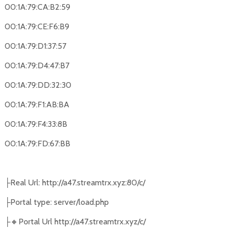
00:1A:79:CA:B2:59
00:1A:79:CE:F6:B9
00:1A:79:D1:37:57
00:1A:79:D4:47:B7
00:1A:79:DD:32:30
00:1A:79:F1:AB:BA
00:1A:79:F4:33:8B
00:1A:79:FD:67:BB
Real Url: http://a47.streamtrx.xyz:80/c/
├
Portal type: server/load.php
├
🔸
Portal Url http://a47.streamtrx.xyz/c/
├