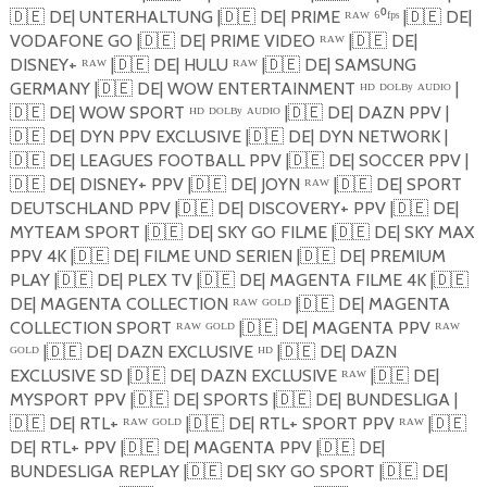
🇩🇪
DE| UNTERHALTUNG |
🇩🇪
DE| PRIME ᴿᴬᵂ ⁶⁰ᶠᵖˢ |
🇩🇪
DE|
VODAFONE GO |
🇩🇪
DE| PRIME VIDEO ᴿᴬᵂ |
🇩🇪
DE|
DISNEY+ ᴿᴬᵂ |
🇩🇪
DE| HULU ᴿᴬᵂ |
🇩🇪
DE| SAMSUNG
GERMANY |
🇩🇪
DE| WOW ENTERTAINMENT ᴴᴰ ᴰᴼᴸᴮʸ ᴬᵁᴰᴵᴼ |
🇩🇪
DE| WOW SPORT ᴴᴰ ᴰᴼᴸᴮʸ ᴬᵁᴰᴵᴼ |
🇩🇪
DE| DAZN PPV |
🇩🇪
DE| DYN PPV EXCLUSIVE |
🇩🇪
DE| DYN NETWORK |
🇩🇪
DE| LEAGUES FOOTBALL PPV |
🇩🇪
DE| SOCCER PPV |
🇩🇪
DE| DISNEY+ PPV |
🇩🇪
DE| JOYN ᴿᴬᵂ |
🇩🇪
DE| SPORT
DEUTSCHLAND PPV |
🇩🇪
DE| DISCOVERY+ PPV |
🇩🇪
DE|
MYTEAM SPORT |
🇩🇪
DE| SKY GO FILME |
🇩🇪
DE| SKY MAX
PPV 4K |
🇩🇪
DE| FILME UND SERIEN |
🇩🇪
DE| PREMIUM
PLAY |
🇩🇪
DE| PLEX TV |
🇩🇪
DE| MAGENTA FILME 4K |
🇩🇪
DE| MAGENTA COLLECTION ᴿᴬᵂ ᴳᴼᴸᴰ |
🇩🇪
DE| MAGENTA
COLLECTION SPORT ᴿᴬᵂ ᴳᴼᴸᴰ |
🇩🇪
DE| MAGENTA PPV ᴿᴬᵂ
ᴳᴼᴸᴰ |
🇩🇪
DE| DAZN EXCLUSIVE ᴴᴰ |
🇩🇪
DE| DAZN
EXCLUSIVE SD |
🇩🇪
DE| DAZN EXCLUSIVE ᴿᴬᵂ |
🇩🇪
DE|
MYSPORT PPV |
🇩🇪
DE| SPORTS |
🇩🇪
DE| BUNDESLIGA |
🇩🇪
DE| RTL+ ᴿᴬᵂ ᴳᴼᴸᴰ |
🇩🇪
DE| RTL+ SPORT PPV ᴿᴬᵂ |
🇩🇪
DE| RTL+ PPV |
🇩🇪
DE| MAGENTA PPV |
🇩🇪
DE|
BUNDESLIGA REPLAY |
🇩🇪
DE| SKY GO SPORT |
🇩🇪
DE|