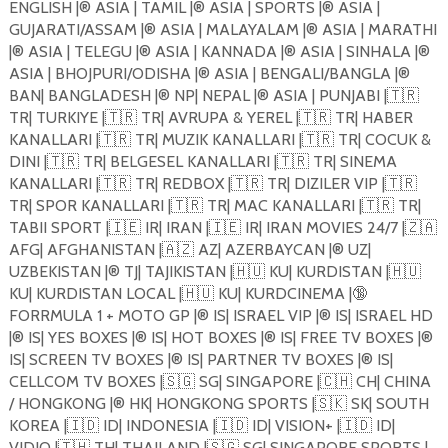
ENGLISH |®️ ASIA | TAMIL |®️ ASIA | SPORTS |®️ ASIA |
GUJARATI/ASSAM |®️ ASIA | MALAYALAM |®️ ASIA | MARATHI
|®️ ASIA | TELEGU |®️ ASIA | KANNADA |®️ ASIA | SINHALA |®️
ASIA | BHOJPURI/ODISHA |®️ ASIA | BENGALI/BANGLA |®️
BAN| BANGLADESH |®️ NP| NEPAL |®️ ASIA | PUNJABI |
🇹🇷
TR| TURKIYE |
🇹🇷
TR| AVRUPA & YEREL |
🇹🇷
TR| HABER
KANALLARI |
🇹🇷
TR| MUZIK KANALLARI |
🇹🇷
TR| COCUK &
DINI |
🇹🇷
TR| BELGESEL KANALLARI |
🇹🇷
TR| SINEMA
KANALLARI |
🇹🇷
TR| REDBOX |
🇹🇷
TR| DIZILER VIP |
🇹🇷
TR| SPOR KANALLARI |
🇹🇷
TR| MAC KANALLARI |
🇹🇷
TR|
TABII SPORT |
🇮🇪
IR| IRAN |
🇮🇪
IR| IRAN MOVIES 24/7 |
🇿🇦
AFG| AFGHANISTAN |
🇦🇿
AZ| AZERBAYCAN |®️ UZ|
UZBEKISTAN |®️ TJ| TAJIKISTAN |
🇭🇺
KU| KURDISTAN |
🇭🇺
KU| KURDISTAN LOCAL |
🇭🇺
KU| KURDCINEMA |
🔞
FORRMULA 1 + MOTO GP |®️ IS| ISRAEL VIP |®️ IS| ISRAEL HD
|®️ IS| YES BOXES |®️ IS| HOT BOXES |®️ IS| FREE TV BOXES |®️
IS| SCREEN TV BOXES |®️ IS| PARTNER TV BOXES |®️ IS|
CELLCOM TV BOXES |
🇸🇬
SG| SINGAPORE |
🇨🇭
CH| CHINA
/ HONGKONG |®️ HK| HONGKONG SPORTS |
🇸🇰
SK| SOUTH
KOREA |
🇮🇩
ID| INDONESIA |
🇮🇩
ID| VISION+ |
🇮🇩
ID|
VIDIO |
🇹🇭
TH| THAILAND |
🇸🇬
SG| SINGAPORE SPORTS |