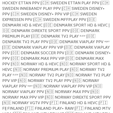
HOCKEY ETTAN PPV |
🇨🇭
SWEDEN ETTAN PLAY PPV |
🇨🇭
SWEDEN INNEBANDY PLAY PPV |
🇨🇭
SWEDEN DISNEY+
PPV |
🇨🇭
SWEDEN DISNEY+ PPV VIP |
🇨🇭
SWEDEN
EXPRESSEN PPV |
🇨🇭
SWEDEN MFFPLAY PPV |
🇩🇪
DENMARK HD & HEVC |
🇩🇪
DENMARK SPORT HD & HEVC |
🇩🇪
DENMARK DIREKTE SPORT PPV |
🇩🇪
DENMARK
PREMIUM PLAY |
🇩🇪
DENMARK TV2 PLAY ᴿᴬᵂ |
🇩🇪
DENMARK TV2 PLAY PPV |
🇩🇪
DENMARK VIAPLAY PPV ˢᵘᵖᵉʳ
|
🇩🇪
DENMARK VIAPLAY PPV VIP |
🇩🇪
DENMARK VIAPLAY
PPV |
🇩🇪
DENMARK SOCCER PPV |
🇩🇪
DENMARK DISNEY+
PPV |
🇩🇪
DENMARK MAX PPV VIP |
🇩🇪
DENMARK MAX
PPV |
🇳🇴
NORWAY HD & HEVC |
🇳🇴
NORWAY SPORT HD &
HEVC |
🇳🇴
NORWAY PREMIUM PLAY |
🇳🇴
NORWAY TV2
PLAY ᴿᴬᵂ |
🇳🇴
NORWAY TV2 PLAY |
🇳🇴
NORWAY TV2 PLAY
PPV VIP |
🇳🇴
NORWAY TV2 PLAY PPV |
🇳🇴
NORWAY
VIAPLAY PPV ˢᵘᵖᵉʳ |
🇳🇴
NORWAY VIAPLAY PPV VIP |
🇳🇴
NORWAY VIAPLAY PPV |
🇳🇴
NORWAY MAX PPV |
🇳🇴
NORWAY MAX PPV VIP |
🇳🇴
NORWAY DIREKTE SPORT PPV
|
🇳🇴
NORWAY VGTV PPV |
🇫🇮
FINLAND HD & HEVC |
🇫🇮
FI| FINLAND |
🇫🇮
FINLAND PLAY+ RAW |
🇫🇮
FINLAND MTV