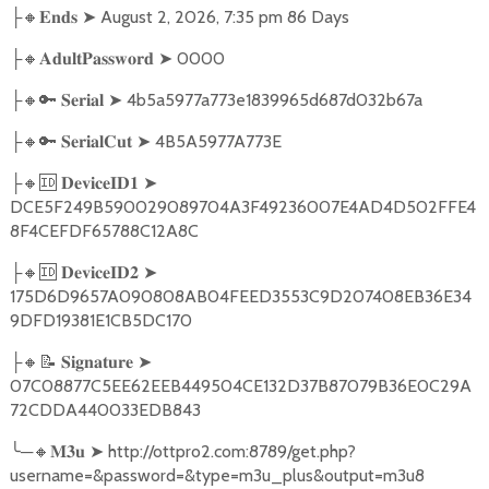
🔸
➤
August 2, 2026, 7:35 pm 86 Days
├
𝐄𝐧𝐝𝐬
🔸
➤
0000
├
𝐀𝐝𝐮𝐥𝐭𝐏𝐚𝐬𝐬𝐰𝐨𝐫𝐝
🔸🔑
➤
4b5a5977a773e1839965d687d032b67a
├
𝐒𝐞𝐫𝐢𝐚𝐥
🔸🔑
➤
4B5A5977A773E
├
𝐒𝐞𝐫𝐢𝐚𝐥𝐂𝐮𝐭
🔸🆔
➤
├
𝐃𝐞𝐯𝐢𝐜𝐞𝐈𝐃𝟏
DCE5F249B590029089704A3F49236007E4AD4D502FFE4
8F4CEFDF65788C12A8C
🔸🆔
➤
├
𝐃𝐞𝐯𝐢𝐜𝐞𝐈𝐃𝟐
175D6D9657A090808AB04FEED3553C9D207408EB36E34
9DFD19381E1CB5DC170
🔸📝
➤
├
𝐒𝐢𝐠𝐧𝐚𝐭𝐮𝐫𝐞
07C08877C5EE62EEB449504CE132D37B87079B36E0C29A
72CDDA440033EDB843
╰
─
🔸
➤
http://ottpro2.com:8789/get.php?
𝐌𝟑𝐮
username=&password=&type=m3u_plus&output=m3u8