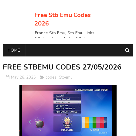
Free Stb Emu Codes
2026
France Stb Emu, Stb Emu Links,
Stb Emu Links, LatinoStb Emu
Links, Links,, Italy Netherlands
HOME
Turkey Stb Emu Links,UK Stb
EmuUSA Stb Emu Links StbEmu
Links, Polska Stb Emu Links, Links,
FREE STBEMU CODES 27/05/2026
May 26, 2026
codes
,
Stbemu