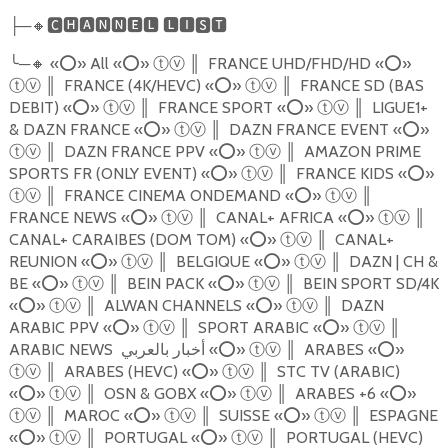
─
🔸🅲🅷🅰
🅽🅽🅴🅻
🅻🅸🆂🆃
├
╰
─
🔸
«
⭕️
» All «
⭕️
»
║
FRANCE UHD/FHD/HD
«
⭕️
»
ⓣⓥ
║
FRANCE (4K/HEVC)
«
⭕️
»
║
FRANCE SD (BAS
ⓣⓥ
ⓣⓥ
DEBIT)
«
⭕️
»
║
FRANCE SPORT
«
⭕️
»
║
LIGUE1+
ⓣⓥ
ⓣⓥ
& DAZN FRANCE
«
⭕️
»
║
DAZN FRANCE EVENT
«
⭕️
»
ⓣⓥ
║
DAZN FRANCE PPV
«
⭕️
»
║
AMAZON PRIME
ⓣⓥ
ⓣⓥ
SPORTS FR (ONLY EVENT)
«
⭕️
»
║
FRANCE KIDS
«
⭕️
»
ⓣⓥ
║
FRANCE CINEMA ONDEMAND
«
⭕️
»
║
ⓣⓥ
ⓣⓥ
FRANCE NEWS
«
⭕️
»
║
CANAL+ AFRICA
«
⭕️
»
║
ⓣⓥ
ⓣⓥ
CANAL+ CARAIBES (DOM TOM)
«
⭕️
»
║
CANAL+
ⓣⓥ
REUNION
«
⭕️
»
║
BELGIQUE
«
⭕️
»
║
DAZN | CH &
ⓣⓥ
ⓣⓥ
BE
«
⭕️
»
║
BEIN PACK
«
⭕️
»
║
BEIN SPORT SD/4K
ⓣⓥ
ⓣⓥ
«
⭕️
»
║
ALWAN CHANNELS
«
⭕️
»
║
DAZN
ⓣⓥ
ⓣⓥ
ARABIC PPV
«
⭕️
»
║
SPORT ARABIC
«
⭕️
»
║
ⓣⓥ
ⓣⓥ
ARABIC NEWS
أخبار بالعربي «
⭕️
»
║
ARABES
«
⭕️
»
ⓣⓥ
║
ARABES (HEVC)
«
⭕️
»
║
STC TV (ARABIC)
ⓣⓥ
ⓣⓥ
«
⭕️
»
║
OSN & GOBX
«
⭕️
»
║
ARABES +6
«
⭕️
»
ⓣⓥ
ⓣⓥ
║
MAROC
«
⭕️
»
║
SUISSE
«
⭕️
»
║
ESPAGNE
ⓣⓥ
ⓣⓥ
ⓣⓥ
«
⭕️
»
║
PORTUGAL
«
⭕️
»
║
PORTUGAL (HEVC)
ⓣⓥ
ⓣⓥ