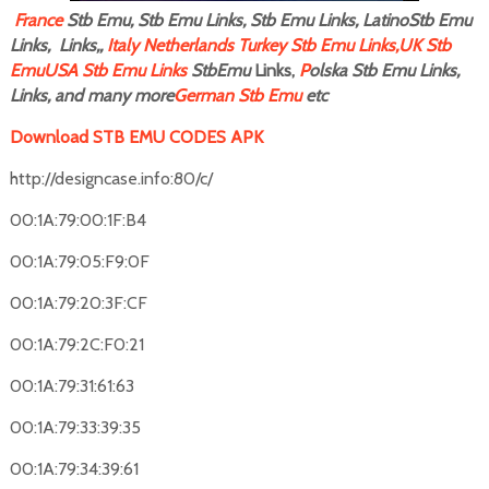
F
rance
Stb Emu, Stb Emu Links, Stb Emu Links, LatinoStb Emu
Links, Links,,
Italy
Netherlands
Turkey Stb Emu Links,
UK Stb
Emu
USA Stb Emu Links
StbEmu
Links,
P
olska Stb Emu Links,
Links, and many more
German Stb Emu
etc
Download STB EMU CODES APK
http://designcase.info:80/c/
00:1A:79:00:1F:B4
00:1A:79:05:F9:0F
00:1A:79:20:3F:CF
00:1A:79:2C:F0:21
00:1A:79:31:61:63
00:1A:79:33:39:35
00:1A:79:34:39:61