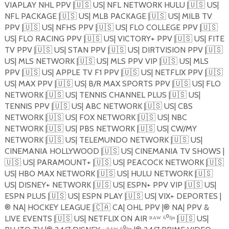
VIAPLAY NHL PPV |
🇺🇸
US| NFL NETWORK HULU |
🇺🇸
US|
NFL PACKAGE |
🇺🇸
US| MLB PACKAGE |
🇺🇸
US| MILB TV
PPV |
🇺🇸
US| NFHS PPV |
🇺🇸
US| FLO COLLEGE PPV |
🇺🇸
US| FLO RACING PPV |
🇺🇸
US| VICTORY+ PPV |
🇺🇸
US| FITE
TV PPV |
🇺🇸
US| STAN PPV |
🇺🇸
US| DIRTVISION PPV |
🇺🇸
US| MLS NETWORK |
🇺🇸
US| MLS PPV VIP |
🇺🇸
US| MLS
PPV |
🇺🇸
US| APPLE TV F1 PPV |
🇺🇸
US| NETFLIX PPV |
🇺🇸
US| MAX PPV |
🇺🇸
US| B/R MAX SPORTS PPV |
🇺🇸
US| FLO
NETWORK |
🇺🇸
US| TENNIS CHANNEL PLUS |
🇺🇸
US|
TENNIS PPV |
🇺🇸
US| ABC NETWORK |
🇺🇸
US| CBS
NETWORK |
🇺🇸
US| FOX NETWORK |
🇺🇸
US| NBC
NETWORK |
🇺🇸
US| PBS NETWORK |
🇺🇸
US| CW/MY
NETWORK |
🇺🇸
US| TELEMUNDO NETWORK |
🇺🇸
US|
CINEMANIA HOLLYWOOD |
🇺🇸
US| CINEMANIA TV SHOWS |
🇺🇸
US| PARAMOUNT+ |
🇺🇸
US| PEACOCK NETWORK |
🇺🇸
US| HBO MAX NETWORK |
🇺🇸
US| HULU NETWORK |
🇺🇸
US| DISNEY+ NETWORK |
🇺🇸
US| ESPN+ PPV VIP |
🇺🇸
US|
ESPN PLUS |
🇺🇸
US| ESPN PLAY |
🇺🇸
US| VIX+ DEPORTES |
®️ NA| HOCKEY LEAGUE |
🇨🇦
CA| OHL PPV |®️ NA| PPV &
LIVE EVENTS |
🇺🇸
US| NETFLIX ON AIR ᴿᴬᵂ ⁶⁰ᶠᵖˢ |
🇺🇸
US|