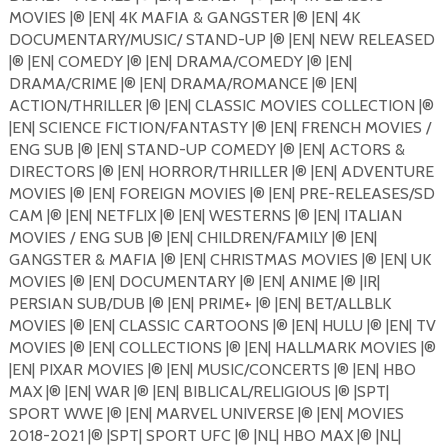
MOVIES |®️ |EN| 4K MAFIA & GANGSTER |®️ |EN| 4K
DOCUMENTARY/MUSIC/ STAND-UP |®️ |EN| NEW RELEASED
|®️ |EN| COMEDY |®️ |EN| DRAMA/COMEDY |®️ |EN|
DRAMA/CRIME |®️ |EN| DRAMA/ROMANCE |®️ |EN|
ACTION/THRILLER |®️ |EN| CLASSIC MOVIES COLLECTION |®️
|EN| SCIENCE FICTION/FANTASTY |®️ |EN| FRENCH MOVIES /
ENG SUB |®️ |EN| STAND-UP COMEDY |®️ |EN| ACTORS &
DIRECTORS |®️ |EN| HORROR/THRILLER |®️ |EN| ADVENTURE
MOVIES |®️ |EN| FOREIGN MOVIES |®️ |EN| PRE-RELEASES/SD
CAM |®️ |EN| NETFLIX |®️ |EN| WESTERNS |®️ |EN| ITALIAN
MOVIES / ENG SUB |®️ |EN| CHILDREN/FAMILY |®️ |EN|
GANGSTER & MAFIA |®️ |EN| CHRISTMAS MOVIES |®️ |EN| UK
MOVIES |®️ |EN| DOCUMENTARY |®️ |EN| ANIME |®️ |IR|
PERSIAN SUB/DUB |®️ |EN| PRIME+ |®️ |EN| BET/ALLBLK
MOVIES |®️ |EN| CLASSIC CARTOONS |®️ |EN| HULU |®️ |EN| TV
MOVIES |®️ |EN| COLLECTIONS |®️ |EN| HALLMARK MOVIES |®️
|EN| PIXAR MOVIES |®️ |EN| MUSIC/CONCERTS |®️ |EN| HBO
MAX |®️ |EN| WAR |®️ |EN| BIBLICAL/RELIGIOUS |®️ |SPT|
SPORT WWE |®️ |EN| MARVEL UNIVERSE |®️ |EN| MOVIES
2018-2021 |®️ |SPT| SPORT UFC |®️ |NL| HBO MAX |®️ |NL|