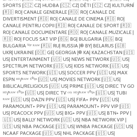
SPORTS |
🇨🇿
CZ| HUDBA |
🇨🇿
CZ| DĚTI |
🇨🇿
CZ| KULTURNÍ
|
🇷🇴
RO| CANALE GENERALE |
🇷🇴
RO| CANALE DE
DIVERTISMENT |
🇷🇴
RO| CANALE DE CINEMA |
🇷🇴
RO|
CANALE PENTRU COPII |
🇷🇴
RO| CANALE DE SPORT |
🇷🇴
RO| CANALE DOCUMENTARE |
🇷🇴
RO| CANALE MUZICALE |
🇷🇴
RO| FOCUS SAT VIP |
🇧🇬
BG| BULGARIA |
🇧🇬
BG|
BULGARIA ⱽᴵᴾ ᴿᴬᵂ |
🇷🇺
RU| RUSSIA |®️ BY| BELARUS |
🇬🇧
UKR| UKRAINE |
🇩🇪
GE| GEORGIA |®️ KA| KAZACHSTAN |
🇺🇸
US| ENTERTAINMENT |
🇺🇸
US| NEWS NETWORK |
🇺🇸
US|
SPECTRUM NETWORK |
🇺🇸
US| KIDS NETWORK |
🇺🇸
US|
SPORTS NETWORK |
🇺🇸
US| SOCCER PPV |
🇺🇸
US| MAX
ESPN ᴴᴰ/ᴿᴬᵂ ⁶⁰ᶠᵖˢ |
🇺🇸
US| MOVIES NETWORK |
🇺🇸
US|
BIBLICAL/RELIGIOUS |
🇺🇸
US| PRIME |
🇺🇸
US| DIREC TV GO
ᴴᴰ/ᴿᴬᵂ ⁶⁰ᶠᵖˢ |
🇺🇸
US| DIREC TV ᶜᶦᵗʸ ᴴᴰ/ᴿᴬᵂ ⁶⁰ᶠᵖˢ |
🇺🇸
US| TUBI
ᴿᴬᵂ |
🇺🇸
US| DAZN PPV |
🇺🇸
US| FIFA+ PPV |
🇺🇸
US|
PARAMOUNT+ PPV |
🇺🇸
US| PARAMOUNT+ PPV VIP |
🇺🇸
US| PEACOCK PPV |
🇺🇸
US| B1G+ PPV |
🇺🇸
US| BTN+ PPV |
🇺🇸
US| BALLY NETWORK |
🇺🇸
US| NBA NETWORK VIP |
🇺🇸
US| NBA PACKAGE |
🇺🇸
US| WNBA PACKAGE |
🇺🇸
US|
NCAAF PACKAGE |
🇺🇸
US| NHL PACKAGE |
🇺🇸
US|