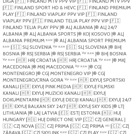
LIIGA |
🇫🇮
FINLAND MTV PPV VIP |
🇫🇮
FINLAND MTV PPV
|
🇫🇮
FINLAND SPORT HD & HEVC |
🇫🇮
FINLAND PREMIUM
PLAY |
🇫🇮
FINLAND VIAPLAY PPV VIP |
🇫🇮
FINLAND
VIAPLAY PPV |
🇫🇮
FINLAND TELIA PLAY PPV VIP |
🇫🇮
FINLAND TELIA PLAY PPV |®️ AL| ALBANIA |®️ AL| 24/7
ALBANIA |®️ AL| ALBANIA SPORTS |®️ KO| KOSOVO |®️ AL|
ALBANIA PREMIUM ᴿᴬᵂ |®️ AL| ALBANIA SPORT PREMIUM
ᴿᴬᵂ |
🇸🇮
SL| SLOVENIA ⱽᴵᴾ ᴿᴬᵂ |
🇸🇮
SL| SLOVENIA |®️ BH|
BOSNIA |®️ RS| SERBIA |®️ RS| SERBIA ⱽᴵᴾ ᴿᴬᵂ |®️ BH| BOSNIA
ⱽᴵᴾ ᴿᴬᵂ |
🇭🇷
HR| CROATIA |
🇭🇷
HR| CROATIA ⱽᴵᴾ ᴿᴬᵂ |®️ MK|
MACEDONIA |®️ MK| MACEDONIA ⱽᴵᴾ ᴿᴬᵂ |®️ CG|
MONTENEGRO |®️ CG| MONTENEGRO VIP |®️ CG|
MONTENEGRO/CRNA GORA ⱽᴵᴾ ᴿᴬᵂ |
🇭🇷
EXYU| SPORTSKI
KANALI |
🇭🇷
EXYU| PINK MEDIA |
🇭🇷
EXYU| FILMSKI
KANALI |
🇭🇷
EXYU| MUZICKI KANALI |
🇭🇷
EXYU|
DOKUMENTARNI |
🇭🇷
EXYU| DECIJI KANALI |
🇭🇷
EXYU| 24/7
|
🇭🇷
EXYU| BALKAN SKY 24/7 |
🇭🇷
EXYU| SKY KIDS |®️ LT|
LITHUANIA |®️ LA| LATVIA |
🇪🇸
EST| ESTONIA |
🇭🇺
HU|
HUNGARY |
🇭🇺
HU| DIRECT ONE VIP |
🇨🇿
CZ| GENERAL |
🇨🇿
CZ| NOVA |
🇨🇿
CZ| PRIMA |
🇨🇿
CZ| PRIMA ᴴᴰ |
🇨🇿
CZ|
ZÁBAVA |
🇨🇿
CZ| SKYLINK ᴿᴬᵂ |
🇨🇿
CZ| PLAY ᴿᴬᵂ |
🇨🇿
CZ|