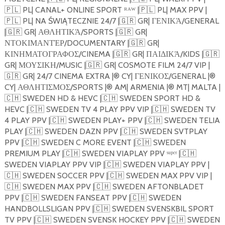
🇵🇱
PL| CANAL+ ONLINE SPORT ᴿᴬᵂ |
🇵🇱
PL| MAX PPV |
🇵🇱
PL| NA ŚWIĄTECZNIE 24/7 |
🇬🇷
GR| ΓΕΝΙΚΆ/GENERAL
|
🇬🇷
GR| ΑΘΛΗΤΙΚΆ/SPORTS |
🇬🇷
GR|
ΝΤΟΚΙΜΑΝΤΈΡ/DOCUMENTARY |
🇬🇷
GR|
ΚΙΝΗΜΑΤΟΓΡΑΦΟΣ/CINEMA |
🇬🇷
GR| ΠΑΙΔΙΚΆ/KIDS |
🇬🇷
GR| ΜΟΥΣΙΚΗ/MUSIC |
🇬🇷
GR| COSMOTE FILM 24/7 VIP |
🇬🇷
GR| 24/7 CINEMA EXTRA |®️ CY| ΓΕΝΙΚΟΣ/GENERAL |®️
CY| ΑΘΛΗΤΙΣΜΟΣ/SPORTS |®️ AM| ARMENIA |®️ MT| MALTA |
🇨🇭
SWEDEN HD & HEVC |
🇨🇭
SWEDEN SPORT HD &
HEVC |
🇨🇭
SWEDEN TV 4 PLAY PPV VIP |
🇨🇭
SWEDEN TV
4 PLAY PPV |
🇨🇭
SWEDEN PLAY+ PPV |
🇨🇭
SWEDEN TELIA
PLAY |
🇨🇭
SWEDEN DAZN PPV |
🇨🇭
SWEDEN SVTPLAY
PPV |
🇨🇭
SWEDEN C MORE EVENT |
🇨🇭
SWEDEN
PREMIUM PLAY |
🇨🇭
SWEDEN VIAPLAY PPV ˢᵘᵖᵉʳ |
🇨🇭
SWEDEN VIAPLAY PPV VIP |
🇨🇭
SWEDEN VIAPLAY PPV |
🇨🇭
SWEDEN SOCCER PPV |
🇨🇭
SWEDEN MAX PPV VIP |
🇨🇭
SWEDEN MAX PPV |
🇨🇭
SWEDEN AFTONBLADET
PPV |
🇨🇭
SWEDEN FANSEAT PPV |
🇨🇭
SWEDEN
HANDBOLLSLIGAN PPV |
🇨🇭
SWEDEN SVENSKBIL SPORT
TV PPV |
🇨🇭
SWEDEN SVENSK HOCKEY PPV |
🇨🇭
SWEDEN