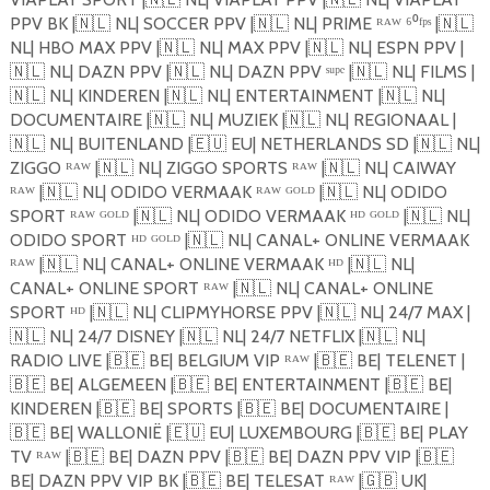
PPV BK |
🇳🇱
NL| SOCCER PPV |
🇳🇱
NL| PRIME ᴿᴬᵂ ⁶⁰ᶠᵖˢ |
🇳🇱
NL| HBO MAX PPV |
🇳🇱
NL| MAX PPV |
🇳🇱
NL| ESPN PPV |
🇳🇱
NL| DAZN PPV |
🇳🇱
NL| DAZN PPV ˢᵘᵖᵉ |
🇳🇱
NL| FILMS |
🇳🇱
NL| KINDEREN |
🇳🇱
NL| ENTERTAINMENT |
🇳🇱
NL|
DOCUMENTAIRE |
🇳🇱
NL| MUZIEK |
🇳🇱
NL| REGIONAAL |
🇳🇱
NL| BUITENLAND |
🇪🇺
EU| NETHERLANDS SD |
🇳🇱
NL|
ZIGGO ᴿᴬᵂ |
🇳🇱
NL| ZIGGO SPORTS ᴿᴬᵂ |
🇳🇱
NL| CAIWAY
ᴿᴬᵂ |
🇳🇱
NL| ODIDO VERMAAK ᴿᴬᵂ ᴳᴼᴸᴰ |
🇳🇱
NL| ODIDO
SPORT ᴿᴬᵂ ᴳᴼᴸᴰ |
🇳🇱
NL| ODIDO VERMAAK ᴴᴰ ᴳᴼᴸᴰ |
🇳🇱
NL|
ODIDO SPORT ᴴᴰ ᴳᴼᴸᴰ |
🇳🇱
NL| CANAL+ ONLINE VERMAAK
ᴿᴬᵂ |
🇳🇱
NL| CANAL+ ONLINE VERMAAK ᴴᴰ |
🇳🇱
NL|
CANAL+ ONLINE SPORT ᴿᴬᵂ |
🇳🇱
NL| CANAL+ ONLINE
SPORT ᴴᴰ |
🇳🇱
NL| CLIPMYHORSE PPV |
🇳🇱
NL| 24/7 MAX |
🇳🇱
NL| 24/7 DISNEY |
🇳🇱
NL| 24/7 NETFLIX |
🇳🇱
NL|
RADIO LIVE |
🇧🇪
BE| BELGIUM VIP ᴿᴬᵂ |
🇧🇪
BE| TELENET |
🇧🇪
BE| ALGEMEEN |
🇧🇪
BE| ENTERTAINMENT |
🇧🇪
BE|
KINDEREN |
🇧🇪
BE| SPORTS |
🇧🇪
BE| DOCUMENTAIRE |
🇧🇪
BE| WALLONIË |
🇪🇺
EU| LUXEMBOURG |
🇧🇪
BE| PLAY
TV ᴿᴬᵂ |
🇧🇪
BE| DAZN PPV |
🇧🇪
BE| DAZN PPV VIP |
🇧🇪
BE| DAZN PPV VIP BK |
🇧🇪
BE| TELESAT ᴿᴬᵂ |
🇬🇧
UK|