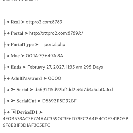
🔸
➤
ottpro2.com:8789
├
𝐑𝐞𝐚𝐥
🔸
➤
http://ottpro2.com:8789/c/
├
𝐏𝐨𝐫𝐭𝐚𝐥
🔸
➤
portal.php
├
𝐏𝐨𝐫𝐭𝐚𝐥𝐓𝐲𝐩𝐞
🔸
➤
00:1A:79:64:7A:8A
├
𝐌𝐚𝐜
🔸
➤
February 27, 2027, 11:35 am 295 Days
├
𝐄𝐧𝐝𝐬
🔸
➤
0000
├
𝐀𝐝𝐮𝐥𝐭𝐏𝐚𝐬𝐬𝐰𝐨𝐫𝐝
🔸🔑
➤
d5692115d92bf1dd2e8d7d8a5da0a1cd
├
𝐒𝐞𝐫𝐢𝐚𝐥
🔸🔑
➤
D5692115D92BF
├
𝐒𝐞𝐫𝐢𝐚𝐥𝐂𝐮𝐭
🔸🆔
➤
├
𝐃𝐞𝐯𝐢𝐜𝐞𝐈𝐃𝟏
4E0B578AC3F774AAC3590C3E6D78FC2A4154C0F341B05B
6F8EB1F3D1AF3C5EFC