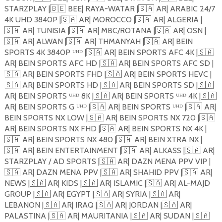
STARZPLAY |
🇧🇪
BEE| RAYA-WATAR |
🇸🇦
AR| ARABIC 24/7
4K UHD 3840P |
🇸🇦
AR| MOROCCO |
🇸🇦
AR| ALGERIA |
🇸🇦
AR| TUNISIA |
🇸🇦
AR| MBC/ROTANA |
🇸🇦
AR| OSN |
🇸🇦
AR| ALWAN |
🇸🇦
AR| THMANYAH |
🇸🇦
AR| BEIN
SPORTS 4K 3840P ᵁᴴᴰ |
🇸🇦
AR| BEIN SPORTS AFC 4K |
🇸🇦
AR| BEIN SPORTS AFC HD |
🇸🇦
AR| BEIN SPORTS AFC SD |
🇸🇦
AR| BEIN SPORTS FHD |
🇸🇦
AR| BEIN SPORTS HEVC |
🇸🇦
AR| BEIN SPORTS HD |
🇸🇦
AR| BEIN SPORTS SD |
🇸🇦
AR| BEIN SPORTS ᵁᴴᴰ 8K |
🇸🇦
AR| BEIN SPORTS ᵁᴴᴰ 4K |
🇸🇦
AR| BEIN SPORTS G ᵁᴴᴰ |
🇸🇦
AR| BEIN SPORTS ᵁᴴᴰ |
🇸🇦
AR|
BEIN SPORTS NX LOW |
🇸🇦
AR| BEIN SPORTS NX 720 |
🇸🇦
AR| BEIN SPORTS NX FHD |
🇸🇦
AR| BEIN SPORTS NX 4K |
🇸🇦
AR| BEIN SPORTS NX 480 |
🇸🇦
AR| BEIN XTRA NX |
🇸🇦
AR| BEIN ENTERTAINMENT |
🇸🇦
AR| ALKASS |
🇸🇦
AR|
STARZPLAY / AD SPORTS |
🇸🇦
AR| DAZN MENA PPV VIP |
🇸🇦
AR| DAZN MENA PPV |
🇸🇦
AR| SHAHID PPV |
🇸🇦
AR|
NEWS |
🇸🇦
AR| KIDS |
🇸🇦
AR| ISLAMIC |
🇸🇦
AR| AL-MAJD
GROUP |
🇸🇦
AR| EGYPT |
🇸🇦
AR| SYRIA |
🇸🇦
AR|
LEBANON |
🇸🇦
AR| IRAQ |
🇸🇦
AR| JORDAN |
🇸🇦
AR|
PALASTINA |
🇸🇦
AR| MAURITANIA |
🇸🇦
AR| SUDAN |
🇸🇦