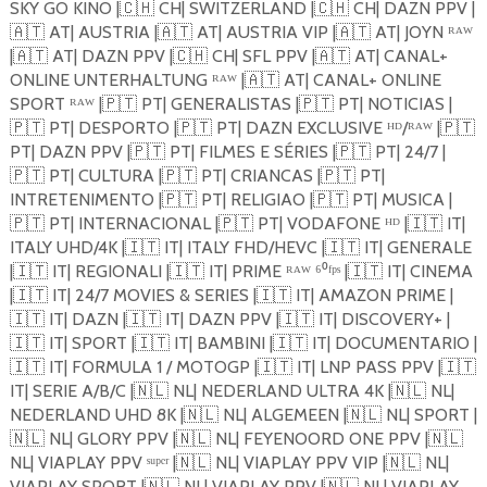
SKY GO KINO |
🇨🇭
CH| SWITZERLAND |
🇨🇭
CH| DAZN PPV |
🇦🇹
AT| AUSTRIA |
🇦🇹
AT| AUSTRIA VIP |
🇦🇹
AT| JOYN ᴿᴬᵂ
|
🇦🇹
AT| DAZN PPV |
🇨🇭
CH| SFL PPV |
🇦🇹
AT| CANAL+
ONLINE UNTERHALTUNG ᴿᴬᵂ |
🇦🇹
AT| CANAL+ ONLINE
SPORT ᴿᴬᵂ |
🇵🇹
PT| GENERALISTAS |
🇵🇹
PT| NOTICIAS |
🇵🇹
PT| DESPORTO |
🇵🇹
PT| DAZN EXCLUSIVE ᴴᴰ/ᴿᴬᵂ |
🇵🇹
PT| DAZN PPV |
🇵🇹
PT| FILMES E SÉRIES |
🇵🇹
PT| 24/7 |
🇵🇹
PT| CULTURA |
🇵🇹
PT| CRIANCAS |
🇵🇹
PT|
INTRETENIMENTO |
🇵🇹
PT| RELIGIAO |
🇵🇹
PT| MUSICA |
🇵🇹
PT| INTERNACIONAL |
🇵🇹
PT| VODAFONE ᴴᴰ |
🇮🇹
IT|
ITALY UHD/4K |
🇮🇹
IT| ITALY FHD/HEVC |
🇮🇹
IT| GENERALE
|
🇮🇹
IT| REGIONALI |
🇮🇹
IT| PRIME ᴿᴬᵂ ⁶⁰ᶠᵖˢ |
🇮🇹
IT| CINEMA
|
🇮🇹
IT| 24/7 MOVIES & SERIES |
🇮🇹
IT| AMAZON PRIME |
🇮🇹
IT| DAZN |
🇮🇹
IT| DAZN PPV |
🇮🇹
IT| DISCOVERY+ |
🇮🇹
IT| SPORT |
🇮🇹
IT| BAMBINI |
🇮🇹
IT| DOCUMENTARIO |
🇮🇹
IT| FORMULA 1 / MOTOGP |
🇮🇹
IT| LNP PASS PPV |
🇮🇹
IT| SERIE A/B/C |
🇳🇱
NL| NEDERLAND ULTRA 4K |
🇳🇱
NL|
NEDERLAND UHD 8K |
🇳🇱
NL| ALGEMEEN |
🇳🇱
NL| SPORT |
🇳🇱
NL| GLORY PPV |
🇳🇱
NL| FEYENOORD ONE PPV |
🇳🇱
NL| VIAPLAY PPV ˢᵘᵖᵉʳ |
🇳🇱
NL| VIAPLAY PPV VIP |
🇳🇱
NL|
VIAPLAY SPORT |
🇳🇱
NL| VIAPLAY PPV |
🇳🇱
NL| VIAPLAY