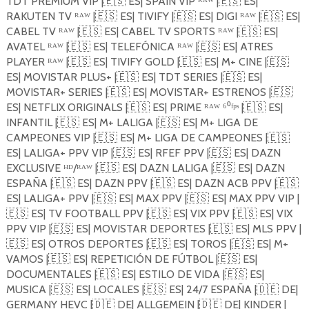
TDT PREMIUM VIP |
🇪🇸
ES| SPAIN VIP ᴿᴬᵂ |
🇪🇸
ES|
RAKUTEN TV ᴿᴬᵂ |
🇪🇸
ES| TIVIFY |
🇪🇸
ES| DIGI ᴿᴬᵂ |
🇪🇸
ES|
CABEL TV ᴿᴬᵂ |
🇪🇸
ES| CABEL TV SPORTS ᴿᴬᵂ |
🇪🇸
ES|
AVATEL ᴿᴬᵂ |
🇪🇸
ES| TELEFÓNICA ᴿᴬᵂ |
🇪🇸
ES| ATRES
PLAYER ᴿᴬᵂ |
🇪🇸
ES| TIVIFY GOLD |
🇪🇸
ES| M+ CINE |
🇪🇸
ES| MOVISTAR PLUS+ |
🇪🇸
ES| TDT SERIES |
🇪🇸
ES|
MOVISTAR+ SERIES |
🇪🇸
ES| MOVISTAR+ ESTRENOS |
🇪🇸
ES| NETFLIX ORIGINALS |
🇪🇸
ES| PRIME ᴿᴬᵂ ⁶⁰ᶠᵖˢ |
🇪🇸
ES|
INFANTIL |
🇪🇸
ES| M+ LALIGA |
🇪🇸
ES| M+ LIGA DE
CAMPEONES VIP |
🇪🇸
ES| M+ LIGA DE CAMPEONES |
🇪🇸
ES| LALIGA+ PPV VIP |
🇪🇸
ES| RFEF PPV |
🇪🇸
ES| DAZN
EXCLUSIVE ᴴᴰ/ᴿᴬᵂ |
🇪🇸
ES| DAZN LALIGA |
🇪🇸
ES| DAZN
ESPAÑA |
🇪🇸
ES| DAZN PPV |
🇪🇸
ES| DAZN ACB PPV |
🇪🇸
ES| LALIGA+ PPV |
🇪🇸
ES| MAX PPV |
🇪🇸
ES| MAX PPV VIP |
🇪🇸
ES| TV FOOTBALL PPV |
🇪🇸
ES| VIX PPV |
🇪🇸
ES| VIX
PPV VIP |
🇪🇸
ES| MOVISTAR DEPORTES |
🇪🇸
ES| MLS PPV |
🇪🇸
ES| OTROS DEPORTES |
🇪🇸
ES| TOROS |
🇪🇸
ES| M+
VAMOS |
🇪🇸
ES| REPETICIÓN DE FÚTBOL |
🇪🇸
ES|
DOCUMENTALES |
🇪🇸
ES| ESTILO DE VIDA |
🇪🇸
ES|
MUSICA |
🇪🇸
ES| LOCALES |
🇪🇸
ES| 24/7 ESPAÑA |
🇩🇪
DE|
GERMANY HEVC |
🇩🇪
DE| ALLGEMEIN |
🇩🇪
DE| KINDER |