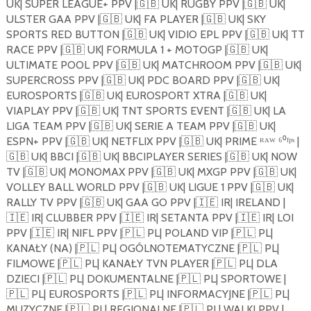
UK| SUPER LEAGUE+ PPV |
🇬🇧
UK| RUGBY PPV |
🇬🇧
UK|
ULSTER GAA PPV |
🇬🇧
UK| FA PLAYER |
🇬🇧
UK| SKY
SPORTS RED BUTTON |
🇬🇧
UK| VIDIO EPL PPV |
🇬🇧
UK| TT
RACE PPV |
🇬🇧
UK| FORMULA 1 + MOTOGP |
🇬🇧
UK|
ULTIMATE POOL PPV |
🇬🇧
UK| MATCHROOM PPV |
🇬🇧
UK|
SUPERCROSS PPV |
🇬🇧
UK| PDC BOARD PPV |
🇬🇧
UK|
EUROSPORTS |
🇬🇧
UK| EUROSPORT XTRA |
🇬🇧
UK|
VIAPLAY PPV |
🇬🇧
UK| TNT SPORTS EVENT |
🇬🇧
UK| LA
LIGA TEAM PPV |
🇬🇧
UK| SERIE A TEAM PPV |
🇬🇧
UK|
ESPN+ PPV |
🇬🇧
UK| NETFLIX PPV |
🇬🇧
UK| PRIME ᴿᴬᵂ ⁶⁰ᶠᵖˢ |
🇬🇧
UK| BBCI |
🇬🇧
UK| BBCIPLAYER SERIES |
🇬🇧
UK| NOW
TV |
🇬🇧
UK| MONOMAX PPV |
🇬🇧
UK| MXGP PPV |
🇬🇧
UK|
VOLLEY BALL WORLD PPV |
🇬🇧
UK| LIGUE 1 PPV |
🇬🇧
UK|
RALLY TV PPV |
🇬🇧
UK| GAA GO PPV |
🇮🇪
IR| IRELAND |
🇮🇪
IR| CLUBBER PPV |
🇮🇪
IR| SETANTA PPV |
🇮🇪
IR| LOI
PPV |
🇮🇪
IR| NIFL PPV |
🇵🇱
PL| POLAND VIP |
🇵🇱
PL|
KANAŁY (NA) |
🇵🇱
PL| OGÓLNOTEMATYCZNE |
🇵🇱
PL|
FILMOWE |
🇵🇱
PL| KANAŁY TVN PLAYER |
🇵🇱
PL| DLA
DZIECI |
🇵🇱
PL| DOKUMENTALNE |
🇵🇱
PL| SPORTOWE |
🇵🇱
PL| EUROSPORTS |
🇵🇱
PL| INFORMACYJNE |
🇵🇱
PL|
MUZYCZNE |
🇵🇱
PL| REGIONALNE |
🇵🇱
PL| WALKI PPV |