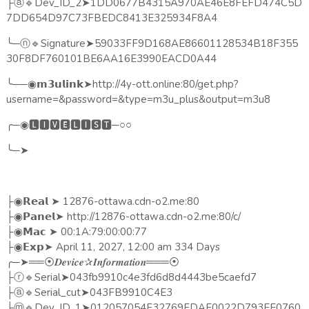
🔹
Dev_ID_2
➤
1DD0677B4315A970AE46E8FEFD474C5D
├ⓐ
7DD654D97C73FBEDC8413E325934F8A4
╰
─
🔹
Signature
➤
59033FF9D168AE86601128534B18F355
ⓝ
30F8DF760101BE6AA16E3990EACD0A44
╰
──
➤
http://4y-ott.online:80/get.php?
◉𝗺𝟯𝘂𝗹𝗶𝗻𝗸
username=&password=&type=m3u_plus&output=m3u8
╭
─
🅻🅸🆅🅴🅻🅸🆂🆃
─○○
◉
╰
─
➤
➤
12876-ottawa.cdn-o2.me:80
├◉
𝗥𝗲𝗮𝗹
➤
http://12876-ottawa.cdn-o2.me:80/c/
├◉
𝗣𝗮𝗻𝗲𝗹
➤
00:1A:79:00:00:77
├◉
𝗠𝗮𝗰
➤
April 11, 2027, 12:00 am 334 Days
├◉
𝗘𝘅𝗽
╭
─
➤══
✰
═══
⦿𝑫𝒆𝒗𝒊𝒄𝒆
𝑰𝒏𝒇𝒐𝒓𝒎𝒂𝒕𝒊𝒐𝒏
⦿
🔹
Serial
➤
043fb9910c4e3fd6d8d4443be5caefd7
├ⓡ
🔹
Serial_cut
➤
043FB9910C4E3
├ⓐ
🔹
Dev_ID_1
➤
012057054F32769FDAE0022D793EE0760
├ⓜ