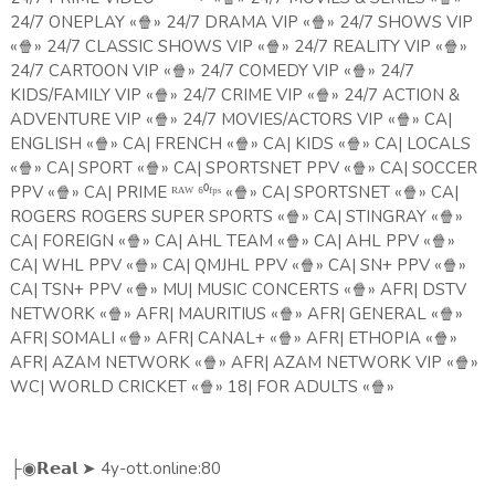
24/7 ONEPLAY «
🍿
» 24/7 DRAMA VIP «
🍿
» 24/7 SHOWS VIP
«
🍿
» 24/7 CLASSIC SHOWS VIP «
🍿
» 24/7 REALITY VIP «
🍿
»
24/7 CARTOON VIP «
🍿
» 24/7 COMEDY VIP «
🍿
» 24/7
KIDS/FAMILY VIP «
🍿
» 24/7 CRIME VIP «
🍿
» 24/7 ACTION &
ADVENTURE VIP «
🍿
» 24/7 MOVIES/ACTORS VIP «
🍿
» CA|
ENGLISH «
🍿
» CA| FRENCH «
🍿
» CA| KIDS «
🍿
» CA| LOCALS
«
🍿
» CA| SPORT «
🍿
» CA| SPORTSNET PPV «
🍿
» CA| SOCCER
PPV «
🍿
» CA| PRIME ᴿᴬᵂ ⁶⁰ᶠᵖˢ «
🍿
» CA| SPORTSNET «
🍿
» CA|
ROGERS ROGERS SUPER SPORTS «
🍿
» CA| STINGRAY «
🍿
»
CA| FOREIGN «
🍿
» CA| AHL TEAM «
🍿
» CA| AHL PPV «
🍿
»
CA| WHL PPV «
🍿
» CA| QMJHL PPV «
🍿
» CA| SN+ PPV «
🍿
»
CA| TSN+ PPV «
🍿
» MU| MUSIC CONCERTS «
🍿
» AFR| DSTV
NETWORK «
🍿
» AFR| MAURITIUS «
🍿
» AFR| GENERAL «
🍿
»
AFR| SOMALI «
🍿
» AFR| CANAL+ «
🍿
» AFR| ETHOPIA «
🍿
»
AFR| AZAM NETWORK «
🍿
» AFR| AZAM NETWORK VIP «
🍿
»
WC| WORLD CRICKET «
🍿
» 18| FOR ADULTS «
🍿
»
➤
4y-ott.online:80
├◉
𝗥𝗲𝗮𝗹