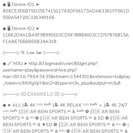
🖥️
Device ID1
➤
◆
B0ECE3E6B75D25E741511743DF06173ADA63361FF061D
550A54720C3263491E6
🖥️
Device ID2
➤
◆
11662D4A1BA9F98990E03CD5F38884002CCD57876815A
F1ABE7E66BE0B24A318
───
📂
Lɪɴᴋ Iɴғᴏ
───
◇
◇
◇
◇
🔗
M3U
➤
http://cf.bigmacktv.net:80/get.php?
◆
username=play&password=live.php?
mac=00:1A:79:64:34:35&stream=1544301&extension=ts&play
_token=v9XlIfgXpY&sn2=&type=m3u_plus&output=m3u8
───
🏴‍☠️
C
🏴‍☠️
───
◇
◇
𝙷𝙰𝙽𝙽𝙴𝙻𝚂
◇
◇
➤
ALL |
🏝️️
4K ᵁᴴᴰ ³⁸⁴⁰ᴾ |
🏝️️
4K RELAX ᵁᴴᴰ ³⁸⁴⁰ᴾ
☼
|
🏝️️
4K 24/7
◆
ᵁᴴᴰ ³⁸⁴⁰ᴾ |
🇸🇦
AR BEIN SPORTS ⁸ᴷ & ³⁸⁴⁰ᴾ
⚽
|
🇸🇦
AR BEIN
SPORTS ⁸ᴷ & ᴴᴰ
⚽
|
🇸🇦
AR BEIN SPORTS ⁸ᴷ & SD
⚽
|
🇸🇦
AR
BEIN SPORTS ⁸ᴷ &
▼
SD
⚽
|
🇸🇦
AR BEIN SPORTS ⁸ᴷ & ʰᵉᵛᶜ
⚽
|
🇸🇦
AR BEIN SPORTS ⁸ᴷ & ᴿᴬᵂ
⚽
|
🇸🇦
AR BEIN SPORTS ⁸ᴷ &