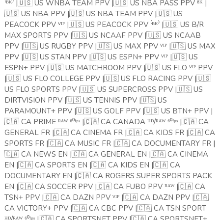
⁽ᴮᴷ⁾ |
🇺🇸
US WNBA TEAM PPV |
🇺🇸
US NBA PASS PPV ⁸ᴷ |
🇺🇸
US NBA PPV |
🇺🇸
US NBA TEAM PPV |
🇺🇸
US
PEACOCK PPV ⱽᴵᴾ |
🇺🇸
US PEACOCK PPV ⁽ᴮᴷ⁾ |
🇺🇸
US B/R
MAX SPORTS PPV |
🇺🇸
US NCAAF PPV |
🇺🇸
US NCAAB
PPV |
🇺🇸
US RUGBY PPV |
🇺🇸
US MAX PPV ⱽᴵᴾ |
🇺🇸
US MAX
PPV |
🇺🇸
US STAN PPV |
🇺🇸
US ESPN+ PPV ⱽᴵᴾ |
🇺🇸
US
ESPN+ PPV |
🇺🇸
US MATCHROOM PPV |
🇺🇸
US FLO ⱽᴵᴾ PPV
|
🇺🇸
US FLO COLLEGE PPV |
🇺🇸
US FLO RACING PPV |
🇺🇸
US FLO SPORTS PPV |
🇺🇸
US SUPERCROSS PPV |
🇺🇸
US
DIRTVISION PPV |
🇺🇸
US TENNIS PPV |
🇺🇸
US
PARAMOUNT+ PPV |
🇺🇸
US GOLF PPV |
🇺🇸
US BTN+ PPV |
🇨🇦
CA PRIME ᴿᴬᵂ ⁶⁰ᶠᵖˢ |
🇨🇦
CA CANADA ᴴᴰ/ᴿᴬᵂ ⁶⁰ᶠᵖˢ |
🇨🇦
CA
GENERAL FR |
🇨🇦
CA CINEMA FR |
🇨🇦
CA KIDS FR |
🇨🇦
CA
SPORTS FR |
🇨🇦
CA MUSIC FR |
🇨🇦
CA DOCUMENTARY FR |
🇨🇦
CA NEWS EN |
🇨🇦
CA GENERAL EN |
🇨🇦
CA CINEMA
EN |
🇨🇦
CA SPORTS EN |
🇨🇦
CA KIDS EN |
🇨🇦
CA
DOCUMENTARY EN |
🇨🇦
CA ROGERS SUPER SPORTS PACK
EN |
🇨🇦
CA SOCCER PPV |
🇨🇦
CA FUBO PPV ᴿᴬᵂ |
🇨🇦
CA
TSN+ PPV |
🇨🇦
CA DAZN PPV ⱽᴵᴾ |
🇨🇦
CA DAZN PPV |
🇨🇦
CA VICTORY+ PPV |
🇨🇦
CA CBC PPV |
🇨🇦
CA TSN SPORT
ᴴᴰ/ᴿᴬᵂ ⁶⁰ᶠᵖˢ |
🇨🇦
CA SPORTSNET PPV |
🇨🇦
CA SPORTSNET+