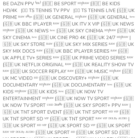
BE DAZN PPV ⁽ᴮᴷ⁾ |
🇧🇪
BE SPORT ᴴᴰ/ᴿᴬᵂ |
🇧🇪
BE KIDS
HD/4K
|
🏴‍☠️
TS TENNIS TV PPV
|
🏴‍☠️
TS TENNIS LIVE |
🇬🇧
UK
PRIME ᴿᴬᵂ ⁶⁰ᶠᵖˢ |
🇬🇧
UK GENERAL ᴴᴰ/ᴿᴬᵂ |
🇬🇧
UK GENERAL ʰᵉᵛᶜ
|
🇬🇧
UK BBC IPLAYER ᴿᴬᵂ |
🇬🇧
UK ITV X VIP |
🇬🇧
UK NEWS
ᴴᴰ/ᴿᴬᵂ |
🇬🇧
UK NEWS ʰᵉᵛᶜ |
🇬🇧
UK SKY CINEMA ᴴᴰ/ᴿᴬᵂ |
🇬🇧
UK
SKY CINEMA ʰᵉᵛᶜ |
🇬🇧
UK CINE PRO 4K |
🇬🇧
UK 24/7 ᴴᴰ/ᴿᴬᵂ |
🇬🇧
UK SKY STORE ᴿᴬᵂ |
🇬🇧
UK SKY MIX SERIES ᴿᴬᵂ |
🇬🇧
UK
SKY MIX DOCS ᴿᴬᵂ |
🇬🇧
UK BBC IPLAYER SERIES ᴿᴬᵂ |
🇬🇧
UK APPLE TV+ SERIES ᴿᴬᵂ |
🇬🇧
UK PRIME VIDEO SERIES ᴿᴬᵂ
|
🇬🇧
UK NETFLIX ORIGINAL ᴿᴬᵂ |
🇬🇧
UK REALITY SHOW TV
ᴿᴬᵂ |
🇬🇧
UK SOCCER REPLAY ᴿᴬᵂ |
🇬🇧
UK MUSIC ᴴᴰ/ᴿᴬᵂ |
🇬🇧
UK MC VIDEO ᴴᴰ |
🇬🇧
UK DISCOVERY+ ᴴᴰ/ᴿᴬᵂ |
🇬🇧
UK
DOCUMENTARY ᴴᴰ/ᴿᴬᵂ |
🇬🇧
UK DOCUMENTARY ʰᵉᵛᶜ |
🇬🇧
UK
KIDS ᴴᴰ/ᴿᴬᵂ |
🇬🇧
UK KIDS ʰᵉᵛᶜ |
🇬🇧
UK NOW TV
ENTERTAINMENT ᴴᴰ/ᴿᴬᵂ |
🇬🇧
UK NOW TV SPORT ᴴᴰ/ᴿᴬᵂ |
🇬🇧
UK NOW TV SPORT ᵁᴴᴰ ³⁸⁴⁰ᴾ |
🇬🇧
UK SKY SPORT+ PPV ᴿᴬᵂ |
🇬🇧
UK TNT SPORT EVENT |
🇬🇧
UK TNT SPORT ᴴᴰ ⱽᴵᴾ |
🇬🇧
UK TNT SPORT SD ⱽᴵᴾ |
🇬🇧
UK TNT SPORT ᴿᴬᵂ ⱽᴵᴾ ᴰᴼᴸᴮʸ ᴬᵁᴰᴵᴼ |
🇬🇧
UK SPORT ᴴᴰ ⱽᴵᴾ |
🇬🇧
UK SPORT SD ⱽᴵᴾ |
🇬🇧
UK SPORT
ᴿᴬᵂ ⱽᴵᴾ ᴰᴼᴸᴮʸ ᴬᵁᴰᴵᴼ |
🇬🇧
UK SPORT ᴴᴰ |
🇬🇧
UK SPORT SD |
🇬🇧