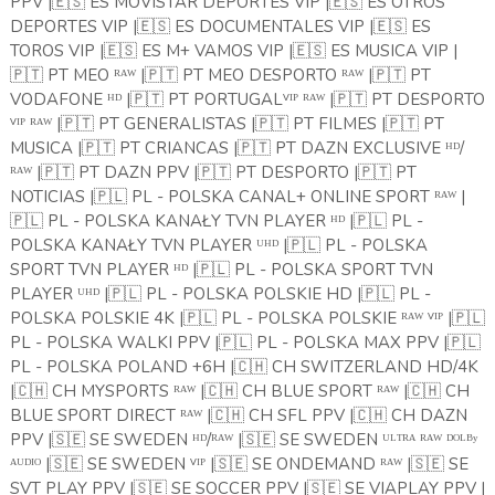
PPV |
🇪🇸
ES MOVISTAR DEPORTES VIP |
🇪🇸
ES OTROS
DEPORTES VIP |
🇪🇸
ES DOCUMENTALES VIP |
🇪🇸
ES
TOROS VIP |
🇪🇸
ES M+ VAMOS VIP |
🇪🇸
ES MUSICA VIP |
🇵🇹
PT MEO ᴿᴬᵂ |
🇵🇹
PT MEO DESPORTO ᴿᴬᵂ |
🇵🇹
PT
VODAFONE ᴴᴰ |
🇵🇹
PT PORTUGALⱽᴵᴾ ᴿᴬᵂ |
🇵🇹
PT DESPORTO
ⱽᴵᴾ ᴿᴬᵂ |
🇵🇹
PT GENERALISTAS |
🇵🇹
PT FILMES |
🇵🇹
PT
MUSICA |
🇵🇹
PT CRIANCAS |
🇵🇹
PT DAZN EXCLUSIVE ᴴᴰ/
ᴿᴬᵂ |
🇵🇹
PT DAZN PPV |
🇵🇹
PT DESPORTO |
🇵🇹
PT
NOTICIAS |
🇵🇱
PL - POLSKA CANAL+ ONLINE SPORT ᴿᴬᵂ |
🇵🇱
PL - POLSKA KANAŁY TVN PLAYER ᴴᴰ |
🇵🇱
PL -
POLSKA KANAŁY TVN PLAYER ᵁᴴᴰ |
🇵🇱
PL - POLSKA
SPORT TVN PLAYER ᴴᴰ |
🇵🇱
PL - POLSKA SPORT TVN
PLAYER ᵁᴴᴰ |
🇵🇱
PL - POLSKA POLSKIE HD |
🇵🇱
PL -
POLSKA POLSKIE 4K |
🇵🇱
PL - POLSKA POLSKIE ᴿᴬᵂ ⱽᴵᴾ |
🇵🇱
PL - POLSKA WALKI PPV |
🇵🇱
PL - POLSKA MAX PPV |
🇵🇱
PL - POLSKA POLAND +6H |
🇨🇭
CH SWITZERLAND HD/4K
|
🇨🇭
CH MYSPORTS ᴿᴬᵂ |
🇨🇭
CH BLUE SPORT ᴿᴬᵂ |
🇨🇭
CH
BLUE SPORT DIRECT ᴿᴬᵂ |
🇨🇭
CH SFL PPV |
🇨🇭
CH DAZN
PPV |
🇸🇪
SE SWEDEN ᴴᴰ/ᴿᴬᵂ |
🇸🇪
SE SWEDEN ᵁᴸᵀᴿᴬ ᴿᴬᵂ ᴰᴼᴸᴮʸ
ᴬᵁᴰᴵᴼ |
🇸🇪
SE SWEDEN ⱽᴵᴾ |
🇸🇪
SE ONDEMAND ᴿᴬᵂ |
🇸🇪
SE
SVT PLAY PPV |
🇸🇪
SE SOCCER PPV |
🇸🇪
SE VIAPLAY PPV |