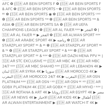
AFC
⚽
|
🇸🇦
AR BEIN SPORTS F
⚽
|
🇸🇦
AR BEIN SPORTS F
& AFC
⚽
|
🇸🇦
AR BEIN SPORTS ˢˢ
⚽
|
🇸🇦
AR BEIN SPORTS
ᴮᴱ
⚽
|
🇸🇦
AR BEIN SPORTS
⚽
|
🇸🇦
AR BEIN SPORTS ᵁᴴᴰ
◉
⚽
|
🇸🇦
AR BEIN SPORTS ᴺᴹ
⚽
|
🇸🇦
AR BEIN SPORTS ᴺᴹ &
ASIA
⚽
|
🇸🇦
AR BEIN SPORTS SA
⚽
|
🇸🇦
AR UEFA
CHAMPIONS LEAGUE
⚽
|
🇸🇦
AR AL FAJER ᴿᴬᵂ
الفجر
⚽️
|
▶
🇸🇦
AR AL FAJER ᴮᴱ
الفجر
⚽️
|
🇸🇦
AR ALWAN SPORT ᴿᴬᵂ
▶
⚽
|
🇸🇦
AR ARABIC SPORT 4K
رياضه
⚽️
|
🇸🇦
AR
▶
STARZPLAY SPORT ⁸ᴷ & ⁴ᴷ
⚽
|
🇸🇦
AR STARZPLAY SPORT ⁸ᴷ
& ᵀᴷ
⚽
|
🇸🇦
AR STARZPLAY SPORT ᴹ & ᴿᴬᵂ
⚽
|
🇸🇦
AR
STARZPLAY SPORT ᴮᴱ & ᴿᴬᵂ
⚽
|
🇸🇦
AR DAZN MENA PPV ⁸ᴷ |
🇸🇦
AR STC EXCLUSIVE ᴴᴰ |
🇸🇦
AR MBC 4K |
🇸🇦
AR MBC
24/7 ᴿᴬᵂ |
🇸🇦
AR MBC SHAHID ᴿᴬᵂ |
🇸🇦
AR LEBANON 4K
▶
لبنان |
🇸🇦
AR SYRIA 4K
سوريا |
🇸🇦
AR MOROCCO 4K
▶
▶
المغرب |
🇸🇦
AR MOROCCO 24/7 4K
المغرب |
🇸🇦
AR OSN
▶
PLATINUM ᴿᴬᵂ |
🇸🇦
AR OSN ᶠ ᴴᴰ |
🇸🇦
AR OSN ᴮᴱ ᴴᴰ |
🇸🇦
AR
GOBX PLATINUM 4K |
🇸🇦
AR GOBX ᴮᴱ |
🇸🇦
AR MYHD ᶠ ᴿᴬᵂ |
🇸🇦
AR ROTANA & ART 4K
روتانا |
🇸🇦
AR EGYPT 4K
مصر
▶
▶
|
🇸🇦
AR NEWS 4K
الاخبار |
🇸🇦
AR KIDS 4K
أطفال |
🇸🇦
▶
▶
AR ALWAN ENTERTAINMENT
|
🇸🇦
AR WATCH IT 4K
▶
▶