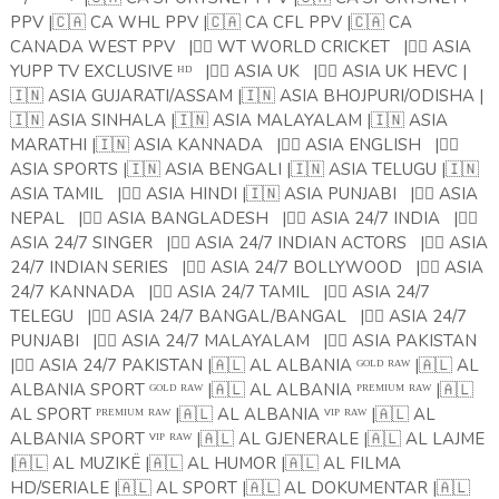
PPV |
🇨🇦
CA WHL PPV |
🇨🇦
CA CFL PPV |
🇨🇦
CA
CANADA WEST PPV
|
🏴‍☠️
WT WORLD CRICKET
|
🏴‍☠️
ASIA
YUPP TV EXCLUSIVE ᴴᴰ
|
🏴‍☠️
ASIA UK
|
🏴‍☠️
ASIA UK HEVC |
🇮🇳
ASIA GUJARATI/ASSAM |
🇮🇳
ASIA BHOJPURI/ODISHA |
🇮🇳
ASIA SINHALA |
🇮🇳
ASIA MALAYALAM |
🇮🇳
ASIA
MARATHI |
🇮🇳
ASIA KANNADA
|
🏴‍☠️
ASIA ENGLISH
|
🏴‍☠️
ASIA SPORTS |
🇮🇳
ASIA BENGALI |
🇮🇳
ASIA TELUGU |
🇮🇳
ASIA TAMIL
|
🏴‍☠️
ASIA HINDI |
🇮🇳
ASIA PUNJABI
|
🏴‍☠️
ASIA
NEPAL
|
🏴‍☠️
ASIA BANGLADESH
|
🏴‍☠️
ASIA 24/7 INDIA
|
🏴‍☠️
ASIA 24/7 SINGER
|
🏴‍☠️
ASIA 24/7 INDIAN ACTORS
|
🏴‍☠️
ASIA
24/7 INDIAN SERIES
|
🏴‍☠️
ASIA 24/7 BOLLYWOOD
|
🏴‍☠️
ASIA
24/7 KANNADA
|
🏴‍☠️
ASIA 24/7 TAMIL
|
🏴‍☠️
ASIA 24/7
TELEGU
|
🏴‍☠️
ASIA 24/7 BANGAL/BANGAL
|
🏴‍☠️
ASIA 24/7
PUNJABI
|
🏴‍☠️
ASIA 24/7 MALAYALAM
|
🏴‍☠️
ASIA PAKISTAN
|
🏴‍☠️
ASIA 24/7 PAKISTAN |
🇦🇱
AL ALBANIA ᴳᴼᴸᴰ ᴿᴬᵂ |
🇦🇱
AL
ALBANIA SPORT ᴳᴼᴸᴰ ᴿᴬᵂ |
🇦🇱
AL ALBANIA ᴾᴿᴱᴹᴵᵁᴹ ᴿᴬᵂ |
🇦🇱
AL SPORT ᴾᴿᴱᴹᴵᵁᴹ ᴿᴬᵂ |
🇦🇱
AL ALBANIA ⱽᴵᴾ ᴿᴬᵂ |
🇦🇱
AL
ALBANIA SPORT ⱽᴵᴾ ᴿᴬᵂ |
🇦🇱
AL GJENERALE |
🇦🇱
AL LAJME
|
🇦🇱
AL MUZIKË |
🇦🇱
AL HUMOR |
🇦🇱
AL FILMA
HD/SERIALE |
🇦🇱
AL SPORT |
🇦🇱
AL DOKUMENTAR |
🇦🇱