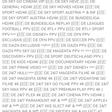
DE SKY GO CINEMA VIP |
🇩🇪
DE SKY HEVC |
🇩🇪
DE
GENERAL HD/4K |
🇩🇪
DE SKY MOVIES HD/4K |
🇩🇪
DE
SPORT HD/4K |
🇩🇪
DE SKY SPORT AUSTRIA ⁴ᴷ & INF |
🇩🇪
DE SKY SPORT AUSTRIA HD/4K |
🇩🇪
DE BUNDESLIGA
HD/4K |
🇩🇪
DE BUNDESLIGA REPLAY |
🇩🇪
DE LEAGUES
FOOTBALL PPV |
🇩🇪
DE RTL+ PPV |
🇩🇪
DE RTL+ SPORT
PPV ᴿᴬᵂ |
🇩🇪
DE DISNEY+ PPV |
🇩🇪
DE DYN PPV
EXCLUSIVE |
🇩🇪
DE DYN PPV |
🇩🇪
DE SOCCER PPV |
🇩🇪
DE DAZN EXCLUSIVE ᴴᴰ/ᴿᴬᵂ |
🇩🇪
DE DAZN PPV |
🇩🇪
DE
DAZN PPV SKY GO |
🇩🇪
DE MAGENTA PPV ᴴᴰ ᴳᴼᴸᴰ |
🇩🇪
DE
DISCOVERY+ PPV |
🇩🇪
DE SPORT DEUTSCHLAND PPV |
🇩🇪
DE KIDS HD/4K |
🇩🇪
DE DOCUMENTARY HD/4K |
🇩🇪
DE 24/7 PRIME VIDEO ᴿᴬᵂ |
🇩🇪
DE 24/7 DISNEY+ ᴿᴬᵂ |
🇩🇪
DE 24/7 HULU ᴿᴬᵂ |
🇩🇪
DE 24/7 MAGENTA FILME 4K |
🇩🇪
DE 24/7 MAGENTA SERIE 4K |
🇩🇪
DE 24/7 VODAFONE GO
FILME 4K |
🇩🇪
DE 24/7 SKY GO FILME PPV 4K |
🇩🇪
DE 24/7
SKY MAX PPV 4K |
🇩🇪
DE 24/7 PREMIUM PLAY PPV 4K |
🇩🇪
DE 24/7 PLEX 4K |
🇩🇪
DE 24/7 CINEMA PPV HD/4K |
🇩🇪
DE 24/7 PARAMOUNT INF & ³⁸⁴⁰ᴾ |
🇩🇪
DE 24/7 APPLE+
INF & ³⁸⁴⁰ᴾ |
🇩🇪
DE 24/7 SKE SLECT INF & ³⁸⁴⁰ᴾ |
🇩🇪
DE 24/7
MAGENTA INF & ³⁸⁴⁰ᴾ |
🇩🇪
DE SPOTIFY INF & ᴿᴬᵂ |
🇦🇹
AT