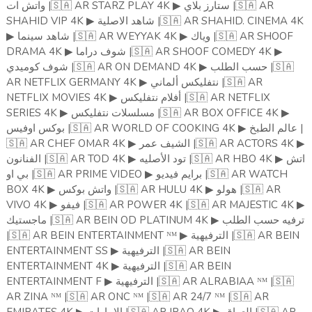
واتش ات |
🇸🇦
AR STARZ PLAY 4K
ستارز بلاي |
🇸🇦
AR
▶
SHAHID VIP 4K
شاهد الاصلية |
🇸🇦
AR SHAHID. CINEMA 4K
▶
شاهد سينما |
🇸🇦
AR WEYYAK 4K
وياك |
🇸🇦
AR SHOOF
▶
▶
DRAMA 4K
شوف دراما |
🇸🇦
AR SHOOF COMEDY 4K
▶
▶
شوف كوميدي |
🇸🇦
AR ON DEMAND 4K
حسب الطلب |
🇸🇦
▶
AR NETFLIX GERMANY 4K
نتفليكس ألماني |
🇸🇦
AR
▶
NETFLIX MOVIES 4K
أفلام نتفليكس |
🇸🇦
AR NETFLIX
▶
SERIES 4K
مسلسلات نتفليكس |
🇸🇦
AR BOX OFFICE 4K
▶
▶
بوكس اوفيس |
🇸🇦
AR WORLD OF COOKING 4K
عالم الطبخ |
▶
🇸🇦
AR CHEF OMAR 4K
الشيف عمر |
🇸🇦
AR ️ACTORS 4K
▶
▶
الفنانون |
🇸🇦
AR ️TOD 4K
تود الأصليه |
🇸🇦
AR ️HBO 4K
اتش
▶
▶
بي او |
🇸🇦
AR PRIME VIDEO
برايم فيديو |
🇸🇦
AR ️WATCH
▶
BOX 4K
واتش بوكس |
🇸🇦
AR ️HULU 4K
️هولو |
🇸🇦
AR
▶
▶
️VIVO 4K
️فيفو |
🇸🇦
AR ️POWER 4K |
🇸🇦
AR ️MAJESTIC 4K
▶
▶
️ماجستيك |
🇸🇦
AR BEIN OD PLATINUM 4K
ترفيه حسب الطلب
▶
|
🇸🇦
AR BEIN ENTERTAINMENT ᴺᴹ
الترفيهية |
🇸🇦
AR BEIN
▶
ENTERTAINMENT SS
الترفيهية |
🇸🇦
AR BEIN
▶
ENTERTAINMENT 4K
الترفيهية |
🇸🇦
AR BEIN
▶
ENTERTAINMENT F
الترفيهية |
🇸🇦
AR ALRABIAA ᴺᴹ |
🇸🇦
▶
AR ZINA ᴺᴹ |
🇸🇦
AR ONC ᴺᴹ |
🇸🇦
AR 24/7 ᴺᴹ |
🇸🇦
AR