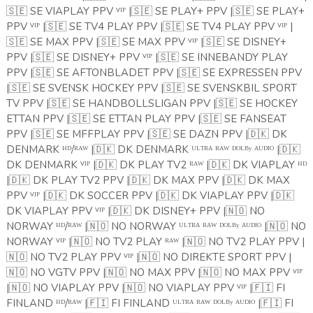
🇸🇪
SE VIAPLAY PPV ⱽᴵᴾ |
🇸🇪
SE PLAY+ PPV |
🇸🇪
SE PLAY+
PPV ⱽᴵᴾ |
🇸🇪
SE TV4 PLAY PPV |
🇸🇪
SE TV4 PLAY PPV ⱽᴵᴾ |
🇸🇪
SE MAX PPV |
🇸🇪
SE MAX PPV ⱽᴵᴾ |
🇸🇪
SE DISNEY+
PPV |
🇸🇪
SE DISNEY+ PPV ⱽᴵᴾ |
🇸🇪
SE INNEBANDY PLAY
PPV |
🇸🇪
SE AFTONBLADET PPV |
🇸🇪
SE EXPRESSEN PPV
|
🇸🇪
SE SVENSK HOCKEY PPV |
🇸🇪
SE SVENSKBIL SPORT
TV PPV |
🇸🇪
SE HANDBOLLSLIGAN PPV |
🇸🇪
SE HOCKEY
ETTAN PPV |
🇸🇪
SE ETTAN PLAY PPV |
🇸🇪
SE FANSEAT
PPV |
🇸🇪
SE MFFPLAY PPV |
🇸🇪
SE DAZN PPV |
🇩🇰
DK
DENMARK ᴴᴰ/ᴿᴬᵂ |
🇩🇰
DK DENMARK ᵁᴸᵀᴿᴬ ᴿᴬᵂ ᴰᴼᴸᴮʸ ᴬᵁᴰᴵᴼ |
🇩🇰
DK DENMARK ⱽᴵᴾ |
🇩🇰
DK PLAY TV2 ᴿᴬᵂ |
🇩🇰
DK VIAPLAY ᴴᴰ
|
🇩🇰
DK PLAY TV2 PPV |
🇩🇰
DK MAX PPV |
🇩🇰
DK MAX
PPV ⱽᴵᴾ |
🇩🇰
DK SOCCER PPV |
🇩🇰
DK VIAPLAY PPV |
🇩🇰
DK VIAPLAY PPV ⱽᴵᴾ |
🇩🇰
DK DISNEY+ PPV |
🇳🇴
NO
NORWAY ᴴᴰ/ᴿᴬᵂ |
🇳🇴
NO NORWAY ᵁᴸᵀᴿᴬ ᴿᴬᵂ ᴰᴼᴸᴮʸ ᴬᵁᴰᴵᴼ |
🇳🇴
NO
NORWAY ⱽᴵᴾ |
🇳🇴
NO TV2 PLAY ᴿᴬᵂ |
🇳🇴
NO TV2 PLAY PPV |
🇳🇴
NO TV2 PLAY PPV ⱽᴵᴾ |
🇳🇴
NO DIREKTE SPORT PPV |
🇳🇴
NO VGTV PPV |
🇳🇴
NO MAX PPV |
🇳🇴
NO MAX PPV ⱽᴵᴾ
|
🇳🇴
NO VIAPLAY PPV |
🇳🇴
NO VIAPLAY PPV ⱽᴵᴾ |
🇫🇮
FI
FINLAND ᴴᴰ/ᴿᴬᵂ |
🇫🇮
FI FINLAND ᵁᴸᵀᴿᴬ ᴿᴬᵂ ᴰᴼᴸᴮʸ ᴬᵁᴰᴵᴼ |
🇫🇮
FI