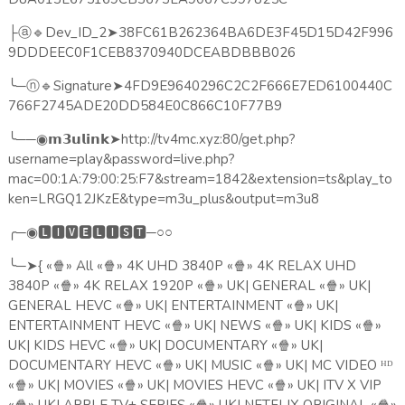
🔹
Dev_ID_2
➤
38FC61B262364BA6DE3F45D15D42F996
├ⓐ
9DDDEEC0F1CEB8370940DCEABDBBB026
╰
─
🔹
Signature
➤
4FD9E9640296C2C2F666E7ED6100440C
ⓝ
766F2745ADE20DD584E0C866C10F77B9
╰
──
➤
http://tv4mc.xyz:80/get.php?
◉𝗺𝟯𝘂𝗹𝗶𝗻𝗸
username=play&password=live.php?
mac=00:1A:79:00:25:F7&stream=1842&extension=ts&play_to
ken=LRGQ12JKzE&type=m3u_plus&output=m3u8
╭
─
🅻🅸🆅🅴🅻🅸🆂🆃
─○○
◉
╰
─
➤
{
«
🍿
» All «
🍿
» 4K UHD 3840P «
🍿
» 4K RELAX UHD
3840P «
🍿
» 4K RELAX 1920P «
🍿
» UK| GENERAL «
🍿
» UK|
GENERAL HEVC «
🍿
» UK| ENTERTAINMENT «
🍿
» UK|
ENTERTAINMENT HEVC «
🍿
» UK| NEWS «
🍿
» UK| KIDS «
🍿
»
UK| KIDS HEVC «
🍿
» UK| DOCUMENTARY «
🍿
» UK|
DOCUMENTARY HEVC «
🍿
» UK| MUSIC «
🍿
» UK| MC VIDEO ᴴᴰ
«
🍿
» UK| MOVIES «
🍿
» UK| MOVIES HEVC «
🍿
» UK| ITV X VIP