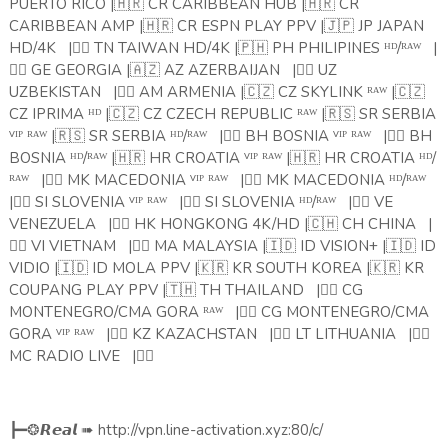
PUERTO RICO |
🇭🇷
CR CARIBBEAN HUB |
🇭🇷
CR
CARIBBEAN AMP |
🇭🇷
CR ESPN PLAY PPV |
🇯🇵
JP JAPAN
HD/4K
|
🏴‍☠️
TN TAIWAN HD/4K |
🇵🇭
PH PHILIPINES ᴴᴰ/ᴿᴬᵂ
|
🏴‍☠️
GE GEORGIA |
🇦🇿
AZ AZERBAIJAN
|
🏴‍☠️
UZ
UZBEKISTAN
|
🏴‍☠️
AM ARMENIA |
🇨🇿
CZ SKYLINK ᴿᴬᵂ |
🇨🇿
CZ IPRIMA ᴴᴰ |
🇨🇿
CZ CZECH REPUBLIC ᴿᴬᵂ |
🇷🇸
SR SERBIA
ⱽᴵᴾ ᴿᴬᵂ |
🇷🇸
SR SERBIA ᴴᴰ/ᴿᴬᵂ
|
🏴‍☠️
BH BOSNIA ⱽᴵᴾ ᴿᴬᵂ
|
🏴‍☠️
BH
BOSNIA ᴴᴰ/ᴿᴬᵂ |
🇭🇷
HR CROATIA ⱽᴵᴾ ᴿᴬᵂ |
🇭🇷
HR CROATIA ᴴᴰ/
ᴿᴬᵂ
|
🏴‍☠️
MK MACEDONIA ⱽᴵᴾ ᴿᴬᵂ
|
🏴‍☠️
MK MACEDONIA ᴴᴰ/ᴿᴬᵂ
|
🏴‍☠️
SI SLOVENIA ⱽᴵᴾ ᴿᴬᵂ
|
🏴‍☠️
SI SLOVENIA ᴴᴰ/ᴿᴬᵂ
|
🏴‍☠️
VE
VENEZUELA
|
🏴‍☠️
HK HONGKONG 4K/HD |
🇨🇭
CH CHINA
|
🏴‍☠️
VI VIETNAM
|
🏴‍☠️
MA MALAYSIA |
🇮🇩
ID VISION+ |
🇮🇩
ID
VIDIO |
🇮🇩
ID MOLA PPV |
🇰🇷
KR SOUTH KOREA |
🇰🇷
KR
COUPANG PLAY PPV |
🇹🇭
TH THAILAND
|
🏴‍☠️
CG
MONTENEGRO/CMA GORA ᴿᴬᵂ
|
🏴‍☠️
CG MONTENEGRO/CMA
GORA ⱽᴵᴾ ᴿᴬᵂ
|
🏴‍☠️
KZ KAZACHSTAN
|
🏴‍☠️
LT LITHUANIA
|
🏴‍☠️
MC RADIO LIVE
|
🏴‍☠️
➠
http://vpn.line-activation.xyz:80/c/
┣━❂
𝙍𝙚𝙖𝙡