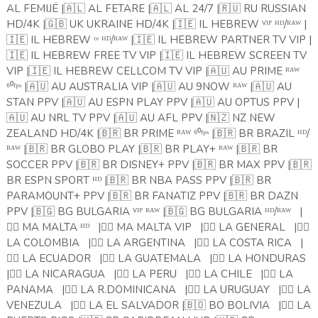
AL FEMIJË |
🇦🇱
AL FETARE |
🇦🇱
AL 24/7 |
🇷🇺
RU RUSSIAN
HD/4K |
🇬🇧
UK UKRAINE HD/4K |
🇮🇪
IL HEBREW ⱽᴵᴾ ᴴᴰ/ᴿᴬᵂ |
🇮🇪
IL HEBREW ᵗᵛ ᴴᴰ/ᴿᴬᵂ |
🇮🇪
IL HEBREW PARTNER TV VIP |
🇮🇪
IL HEBREW FREE TV VIP |
🇮🇪
IL HEBREW SCREEN TV
VIP |
🇮🇪
IL HEBREW CELLCOM TV VIP |
🇦🇺
AU PRIME ᴿᴬᵂ
⁶⁰ᶠᵖˢ |
🇦🇺
AU AUSTRALIA VIP |
🇦🇺
AU 9NOW ᴿᴬᵂ |
🇦🇺
AU
STAN PPV |
🇦🇺
AU ESPN PLAY PPV |
🇦🇺
AU OPTUS PPV |
🇦🇺
AU NRL TV PPV |
🇦🇺
AU AFL PPV |
🇳🇿
NZ NEW
ZEALAND HD/4K |
🇧🇷
BR PRIME ᴿᴬᵂ ⁶⁰ᶠᵖˢ |
🇧🇷
BR BRAZIL ᴴᴰ/
ᴿᴬᵂ |
🇧🇷
BR GLOBO PLAY |
🇧🇷
BR PLAY+ ᴿᴬᵂ |
🇧🇷
BR
SOCCER PPV |
🇧🇷
BR DISNEY+ PPV |
🇧🇷
BR MAX PPV |
🇧🇷
BR ESPN SPORT ᴴᴰ |
🇧🇷
BR NBA PASS PPV |
🇧🇷
BR
PARAMOUNT+ PPV |
🇧🇷
BR FANATIZ PPV |
🇧🇷
BR DAZN
PPV |
🇧🇬
BG BULGARIA ⱽᴵᴾ ᴿᴬᵂ |
🇧🇬
BG BULGARIA ᴴᴰ/ᴿᴬᵂ
|
🏴‍☠️
MA MALTA ᴴᴰ
|
🏴‍☠️
MA MALTA VIP
|
🏴‍☠️
LA GENERAL
|
🏴‍☠️
LA COLOMBIA
|
🏴‍☠️
LA ARGENTINA
|
🏴‍☠️
LA COSTA RICA
|
🏴‍☠️
LA ECUADOR
|
🏴‍☠️
LA GUATEMALA
|
🏴‍☠️
LA HONDURAS
|
🏴‍☠️
LA NICARAGUA
|
🏴‍☠️
LA PERU
|
🏴‍☠️
LA CHILE
|
🏴‍☠️
LA
PANAMA
|
🏴‍☠️
LA R.DOMINICANA
|
🏴‍☠️
LA URUGUAY
|
🏴‍☠️
LA
VENEZULA
|
🏴‍☠️
LA EL SALVADOR |
🇧🇴
BO BOLIVIA
|
🏴‍☠️
LA