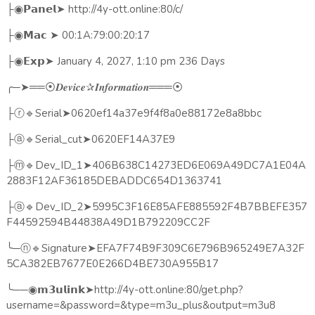
➤
http://4y-ott.online:80/c/
├◉
𝗣𝗮𝗻𝗲𝗹
➤
00:1A:79:00:20:17
├◉
𝗠𝗮𝗰
➤
January 4, 2027, 1:10 pm 236 Days
├◉
𝗘𝘅𝗽
╭
─
➤══
✰
═══
⦿𝑫𝒆𝒗𝒊𝒄𝒆
𝑰𝒏𝒇𝒐𝒓𝒎𝒂𝒕𝒊𝒐𝒏
⦿
🔹
Serial
➤
0620ef14a37e9f4f8a0e88172e8a8bbc
├ⓡ
🔹
Serial_cut
➤
0620EF14A37E9
├ⓐ
🔹
Dev_ID_1
➤
406B638C14273ED6E069A49DC7A1E04A
├ⓜ
2883F12AF36185DEBADDC654D1363741
🔹
Dev_ID_2
➤
5995C3F16E85AFE885592F4B7BBEFE357
├ⓐ
F44592594B44838A49D1B792209CC2F
╰
─
🔹
Signature
➤
EFA7F74B9F309C6E796B965249E7A32F
ⓝ
5CA382EB7677E0E266D4BE730A955B17
╰
──
➤
http://4y-ott.online:80/get.php?
◉𝗺𝟯𝘂𝗹𝗶𝗻𝗸
username=&password=&type=m3u_plus&output=m3u8