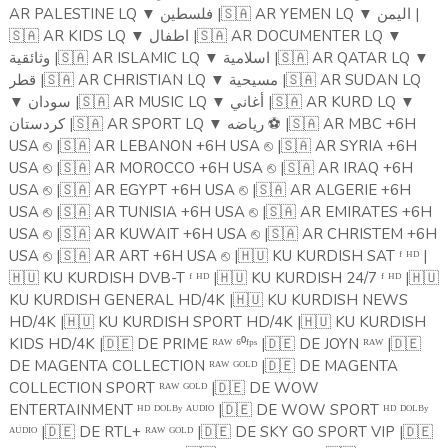
AR PALESTINE LQ
▼
فلسطين |
🇸🇦
AR YEMEN LQ
▼
اليمن |
🇸🇦
AR KIDS LQ
▼
اطفال |
🇸🇦
AR DOCUMENTER LQ
▼
وثائقية |
🇸🇦
AR ISLAMIC LQ
▼
اسلامية |
🇸🇦
AR QATAR LQ
▼
قطر |
🇸🇦
AR CHRISTIAN LQ
▼
مسيحية |
🇸🇦
AR SUDAN LQ
▼
سودان |
🇸🇦
AR MUSIC LQ
▼
أغاني |
🇸🇦
AR KURD LQ
▼
كردستان |
🇸🇦
AR SPORT LQ
▼
رياضه
⚽️
|
🇸🇦
AR MBC +6H
USA
|
🇸🇦
AR LEBANON +6H USA
|
🇸🇦
AR SYRIA +6H
⎋
⎋
USA
|
🇸🇦
AR MOROCCO +6H USA
|
🇸🇦
AR IRAQ +6H
⎋
⎋
USA
|
🇸🇦
AR EGYPT +6H USA
|
🇸🇦
AR ALGERIE +6H
⎋
⎋
USA
|
🇸🇦
AR TUNISIA +6H USA
|
🇸🇦
AR EMIRATES +6H
⎋
⎋
USA
|
🇸🇦
AR KUWAIT +6H USA
|
🇸🇦
AR CHRISTEM +6H
⎋
⎋
USA
|
🇸🇦
AR ART +6H USA
|
🇭🇺
KU KURDISH SAT ᶠ ᴴᴰ |
⎋
⎋
🇭🇺
KU KURDISH DVB-T ᶠ ᴴᴰ |
🇭🇺
KU KURDISH 24/7 ᶠ ᴴᴰ |
🇭🇺
KU KURDISH GENERAL HD/4K |
🇭🇺
KU KURDISH NEWS
HD/4K |
🇭🇺
KU KURDISH SPORT HD/4K |
🇭🇺
KU KURDISH
KIDS HD/4K |
🇩🇪
DE PRIME ᴿᴬᵂ ⁶⁰ᶠᵖˢ |
🇩🇪
DE JOYN ᴿᴬᵂ |
🇩🇪
DE MAGENTA COLLECTION ᴿᴬᵂ ᴳᴼᴸᴰ |
🇩🇪
DE MAGENTA
COLLECTION SPORT ᴿᴬᵂ ᴳᴼᴸᴰ |
🇩🇪
DE WOW
ENTERTAINMENT ᴴᴰ ᴰᴼᴸᴮʸ ᴬᵁᴰᴵᴼ |
🇩🇪
DE WOW SPORT ᴴᴰ ᴰᴼᴸᴮʸ
ᴬᵁᴰᴵᴼ |
🇩🇪
DE RTL+ ᴿᴬᵂ ᴳᴼᴸᴰ |
🇩🇪
DE SKY GO SPORT VIP |
🇩🇪