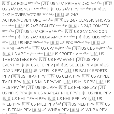
🇺🇸
US ROKU ᴿᴬᵂ ⁶⁰ᶠᵖˢ |
🇺🇸
US 24/7 PRIME VIDEO ᴿᴬᵂ ⁶⁰ᶠᵖˢ |
🇺🇸
US 24/7 DISNEY+ ᴿᴬᵂ ⁶⁰ᶠᵖˢ |
🇺🇸
US 24/7 PPV ᴿᴬᵂ ⁶⁰ᶠᵖˢ |
🇺🇸
US
24/7 MOVIES/ACTORS ᴿᴬᵂ ⁶⁰ᶠᵖˢ |
🇺🇸
US 24/7
ACTION/ADVENTURE ᴿᴬᵂ ⁶⁰ᶠᵖˢ |
🇺🇸
US 24/7 CLASSIC SHOWS
ᴿᴬᵂ ⁶⁰ᶠᵖˢ |
🇺🇸
US 24/7 REALITY ᴿᴬᵂ ⁶⁰ᶠᵖˢ |
🇺🇸
US 24/7 COMEDY
ᴿᴬᵂ ⁶⁰ᶠᵖˢ |
🇺🇸
US 24/7 CRIME ᴿᴬᵂ ⁶⁰ᶠᵖˢ |
🇺🇸
US 24/7 CARTOON
ᴿᴬᵂ ⁶⁰ᶠᵖˢ |
🇺🇸
US 24/7 KIDS/FAMILY ᴿᴬᵂ ⁶⁰ᶠᵖˢ |
🇺🇸
US KIDS ᴴᴰ/ᴿᴬᵂ
⁶⁰ᶠᵖˢ |
🇺🇸
US NBC ᴴᴰ/ᴿᴬᵂ ⁶⁰ᶠᵖˢ |
🇺🇸
US FOX ᴴᴰ/ᴿᴬᵂ ⁶⁰ᶠᵖˢ |
🇺🇸
US
MIAMI ᴴᴰ/ᴿᴬᵂ ⁶⁰ᶠᵖˢ |
🇺🇸
US CW ᴴᴰ/ᴿᴬᵂ ⁶⁰ᶠᵖˢ |
🇺🇸
US CBS ᴴᴰ/ᴿᴬᵂ ⁶⁰ᶠᵖˢ
|
🇺🇸
US ABC ᴴᴰ/ᴿᴬᵂ ⁶⁰ᶠᵖˢ |
🇺🇸
US SPORT ᴴᴰ/ᴿᴬᵂ ⁶⁰ᶠᵖˢ |
🇺🇸
US
THE MASTERS PPV |
🇺🇸
US PPV EVENT |
🇺🇸
US PPV
EVENT ⁽ᴮᴷ⁾ |
🇺🇸
US UFC PPV |
🇺🇸
US SOCCER PPV |
🇺🇸
US
DAZN PPV |
🇺🇸
US NETFLIX PPV |
🇺🇸
US BALLY SPORTS
PPV |
🇺🇸
US FIFA+ PPV |
🇺🇸
US UEFA PPV |
🇺🇸
US APPLE
TV F1 PPV |
🇺🇸
US MLS PPV VIP |
🇺🇸
US MLS PPV |
🇺🇸
US
MLS PPV ⁽ᴮᴷ⁾ |
🇺🇸
US NFL PPV |
🇺🇸
US NFL REPLAY |
🇺🇸
US NFHS PPV |
🇺🇸
US VIAPLAY NHL PPV |
🇺🇸
US NHL PPV
|
🇺🇸
US NHL TEAM PPV |
🇺🇸
US NHL REPLAY |
🇺🇸
US
MILB PPV |
🇺🇸
US MILB PPV ⁽ᴮᴷ⁾ |
🇺🇸
US MLB PPV |
🇺🇸
US
MLB TEAM PPV |
🇺🇸
US WNBA PPV |
🇺🇸
US WNBA PPV