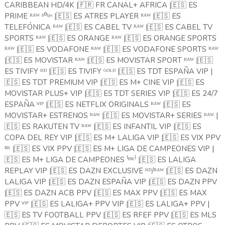
CARIBBEAN HD/4K |
🇫🇷
FR CANAL+ AFRICA |
🇪🇸
ES
PRIME ᴿᴬᵂ ⁶⁰ᶠᵖˢ |
🇪🇸
ES ATRES PLAYER ᴿᴬᵂ |
🇪🇸
ES
TELEFÓNICA ᴿᴬᵂ |
🇪🇸
ES CABEL TV ᴿᴬᵂ |
🇪🇸
ES CABEL TV
SPORTS ᴿᴬᵂ |
🇪🇸
ES ORANGE ᴿᴬᵂ |
🇪🇸
ES ORANGE SPORTS
ᴿᴬᵂ |
🇪🇸
ES VODAFONE ᴿᴬᵂ |
🇪🇸
ES VODAFONE SPORTS ᴿᴬᵂ
|
🇪🇸
ES MOVISTAR ᴿᴬᵂ |
🇪🇸
ES MOVISTAR SPORT ᴿᴬᵂ |
🇪🇸
ES TIVIFY ᴴᴰ |
🇪🇸
ES TIVIFY ᴳᴼᴸᴰ |
🇪🇸
ES TDT ESPAÑA VIP |
🇪🇸
ES TDT PREMIUM VIP |
🇪🇸
ES M+ CINE VIP |
🇪🇸
ES
MOVISTAR PLUS+ VIP |
🇪🇸
ES TDT SERIES VIP |
🇪🇸
ES 24/7
ESPAÑA ⱽᴵᴾ |
🇪🇸
ES NETFLIX ORIGINALS ᴿᴬᵂ |
🇪🇸
ES
MOVISTAR+ ESTRENOS ᴿᴬᵂ |
🇪🇸
ES MOVISTAR+ SERIES ᴿᴬᵂ |
🇪🇸
ES RAKUTEN TV ᴿᴬᵂ |
🇪🇸
ES INFANTIL VIP |
🇪🇸
ES
COPA DEL REY VIP |
🇪🇸
ES M+ LALIGA VIP |
🇪🇸
ES VIX PPV
⁸ᴷ |
🇪🇸
ES VIX PPV |
🇪🇸
ES M+ LIGA DE CAMPEONES VIP |
🇪🇸
ES M+ LIGA DE CAMPEONES ⁽ᴮᴷ⁾ |
🇪🇸
ES LALIGA
REPLAY VIP |
🇪🇸
ES DAZN EXCLUSIVE ᴴᴰ/ᴿᴬᵂ |
🇪🇸
ES DAZN
LALIGA VIP |
🇪🇸
ES DAZN ESPAÑA VIP |
🇪🇸
ES DAZN PPV
|
🇪🇸
ES DAZN ACB PPV |
🇪🇸
ES MAX PPV |
🇪🇸
ES MAX
PPV ⱽᴵᴾ |
🇪🇸
ES LALIGA+ PPV VIP |
🇪🇸
ES LALIGA+ PPV |
🇪🇸
ES TV FOOTBALL PPV |
🇪🇸
ES RFEF PPV |
🇪🇸
ES MLS