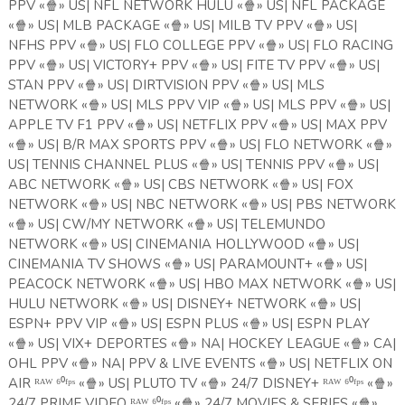
PPV «
🍿
» US| NFL NETWORK HULU «
🍿
» US| NFL PACKAGE
«
🍿
» US| MLB PACKAGE «
🍿
» US| MILB TV PPV «
🍿
» US|
NFHS PPV «
🍿
» US| FLO COLLEGE PPV «
🍿
» US| FLO RACING
PPV «
🍿
» US| VICTORY+ PPV «
🍿
» US| FITE TV PPV «
🍿
» US|
STAN PPV «
🍿
» US| DIRTVISION PPV «
🍿
» US| MLS
NETWORK «
🍿
» US| MLS PPV VIP «
🍿
» US| MLS PPV «
🍿
» US|
APPLE TV F1 PPV «
🍿
» US| NETFLIX PPV «
🍿
» US| MAX PPV
«
🍿
» US| B/R MAX SPORTS PPV «
🍿
» US| FLO NETWORK «
🍿
»
US| TENNIS CHANNEL PLUS «
🍿
» US| TENNIS PPV «
🍿
» US|
ABC NETWORK «
🍿
» US| CBS NETWORK «
🍿
» US| FOX
NETWORK «
🍿
» US| NBC NETWORK «
🍿
» US| PBS NETWORK
«
🍿
» US| CW/MY NETWORK «
🍿
» US| TELEMUNDO
NETWORK «
🍿
» US| CINEMANIA HOLLYWOOD «
🍿
» US|
CINEMANIA TV SHOWS «
🍿
» US| PARAMOUNT+ «
🍿
» US|
PEACOCK NETWORK «
🍿
» US| HBO MAX NETWORK «
🍿
» US|
HULU NETWORK «
🍿
» US| DISNEY+ NETWORK «
🍿
» US|
ESPN+ PPV VIP «
🍿
» US| ESPN PLUS «
🍿
» US| ESPN PLAY
«
🍿
» US| VIX+ DEPORTES «
🍿
» NA| HOCKEY LEAGUE «
🍿
» CA|
OHL PPV «
🍿
» NA| PPV & LIVE EVENTS «
🍿
» US| NETFLIX ON
AIR ᴿᴬᵂ ⁶⁰ᶠᵖˢ «
🍿
» US| PLUTO TV «
🍿
» 24/7 DISNEY+ ᴿᴬᵂ ⁶⁰ᶠᵖˢ «
🍿
»
24/7 PRIME VIDEO ᴿᴬᵂ ⁶⁰ᶠᵖˢ «
🍿
» 24/7 MOVIES & SERIES «
🍿
»