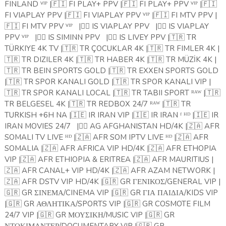
FINLAND ⱽᴵᴾ |
🇫🇮
FI PLAY+ PPV |
🇫🇮
FI PLAY+ PPV ⱽᴵᴾ |
🇫🇮
FI VIAPLAY PPV |
🇫🇮
FI VIAPLAY PPV ⱽᴵᴾ |
🇫🇮
FI MTV PPV |
🇫🇮
FI MTV PPV ⱽᴵᴾ
|
🏴‍☠️
IS VIAPLAY PPV
|
🏴‍☠️
IS VIAPLAY
PPV ⱽᴵᴾ
|
🏴‍☠️
IS SIMINN PPV
|
🏴‍☠️
IS LIVEY PPV |
🇹🇷
TR
TÜRKIYE 4K TV |
🇹🇷
TR ÇOCUKLAR 4K |
🇹🇷
TR FIMLER 4K |
🇹🇷
TR DIZILER 4K |
🇹🇷
TR HABER 4K |
🇹🇷
TR MÜZİK 4K |
🇹🇷
TR BEIN SPORTS GOLD |
🇹🇷
TR EXXEN SPORTS GOLD
|
🇹🇷
TR SPOR KANALI GOLD |
🇹🇷
TR SPOR KANALI VIP |
🇹🇷
TR SPOR KANALI LOCAL |
🇹🇷
TR TABII SPORT ᴿᴬᵂ |
🇹🇷
TR BELGESEL 4K |
🇹🇷
TR REDBOX 24/7 ᴿᴬᵂ |
🇹🇷
TR
TURKISH +6H NA |
🇮🇪
IR IRAN VIP |
🇮🇪
IR IRAN ᶠ ᴴᴰ |
🇮🇪
IR
IRAN MOVIES 24/7
|
🏴‍☠️
AG AFGHANISTAN HD/4K |
🇿🇦
AFR
SOMALI TV LIVE ᴴᴰ |
🇿🇦
AFR SOM IPTV LIVE ᴴᴰ |
🇿🇦
AFR
SOMALIA |
🇿🇦
AFR AFRICA VIP HD/4K |
🇿🇦
AFR ETHOPIA
VIP |
🇿🇦
AFR ETHIOPIA & ERITREA |
🇿🇦
AFR MAURITIUS |
🇿🇦
AFR CANAL+ VIP HD/4K |
🇿🇦
AFR AZAM NETWORK |
🇿🇦
AFR DSTV VIP HD/4K |
🇬🇷
GR ΓΕΝΙΚΟΣ/GENERAL VIP |
🇬🇷
GR ΣΙΝΕΜΑ/CINEMA VIP |
🇬🇷
GR ΓΙΑ ΠΑΙΔΙΑ/KIDS VIP
|
🇬🇷
GR ΑΘΛΗΤΙΚΑ/SPORTS VIP |
🇬🇷
GR COSMOTE FILM
24/7 VIP |
🇬🇷
GR ΜΟΥΣΙΚΗ/MUSIC VIP |
🇬🇷
GR