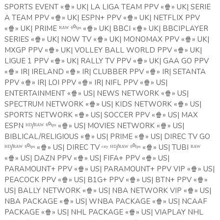
SPORTS EVENT «
🍿
» UK| LA LIGA TEAM PPV «
🍿
» UK| SERIE
A TEAM PPV «
🍿
» UK| ESPN+ PPV «
🍿
» UK| NETFLIX PPV
«
🍿
» UK| PRIME ᴿᴬᵂ ⁶⁰ᶠᵖˢ «
🍿
» UK| BBCI «
🍿
» UK| BBCIPLAYER
SERIES «
🍿
» UK| NOW TV «
🍿
» UK| MONOMAX PPV «
🍿
» UK|
MXGP PPV «
🍿
» UK| VOLLEY BALL WORLD PPV «
🍿
» UK|
LIGUE 1 PPV «
🍿
» UK| RALLY TV PPV «
🍿
» UK| GAA GO PPV
«
🍿
» IR| IRELAND «
🍿
» IR| CLUBBER PPV «
🍿
» IR| SETANTA
PPV «
🍿
» IR| LOI PPV «
🍿
» IR| NIFL PPV «
🍿
» US|
ENTERTAINMENT «
🍿
» US| NEWS NETWORK «
🍿
» US|
SPECTRUM NETWORK «
🍿
» US| KIDS NETWORK «
🍿
» US|
SPORTS NETWORK «
🍿
» US| SOCCER PPV «
🍿
» US| MAX
ESPN ᴴᴰ/ᴿᴬᵂ ⁶⁰ᶠᵖˢ «
🍿
» US| MOVIES NETWORK «
🍿
» US|
BIBLICAL/RELIGIOUS «
🍿
» US| PRIME «
🍿
» US| DIREC TV GO
ᴴᴰ/ᴿᴬᵂ ⁶⁰ᶠᵖˢ «
🍿
» US| DIREC TV ᶜᶦᵗʸ ᴴᴰ/ᴿᴬᵂ ⁶⁰ᶠᵖˢ «
🍿
» US| TUBI ᴿᴬᵂ
«
🍿
» US| DAZN PPV «
🍿
» US| FIFA+ PPV «
🍿
» US|
PARAMOUNT+ PPV «
🍿
» US| PARAMOUNT+ PPV VIP «
🍿
» US|
PEACOCK PPV «
🍿
» US| B1G+ PPV «
🍿
» US| BTN+ PPV «
🍿
»
US| BALLY NETWORK «
🍿
» US| NBA NETWORK VIP «
🍿
» US|
NBA PACKAGE «
🍿
» US| WNBA PACKAGE «
🍿
» US| NCAAF
PACKAGE «
🍿
» US| NHL PACKAGE «
🍿
» US| VIAPLAY NHL