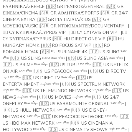
ΝΤΟΚΙΜΑΝΤΕΡ/DOCUMENTARY VIP |
🇬🇷
GR
ΕΛΛΗΝΙΚΑ/GREECE |
🇬🇷
GR ΓΕΝΙΚΟΣ/GENERAL |
🇬🇷
GR
ΣΙΝΕΜΑ/CINEMA |
🇬🇷
GR ΑΘΛΗΤΙΚΑ/SPORTS |
🇬🇷
GR 24/7
CINEMA EXTRA |
🇬🇷
GR ΓΙΑ ΠΑΙΔΙΑ/KIDS |
🇬🇷
GR
ΜΟΥΣΙΚΗ/MUSIC |
🇬🇷
GR ΝΤΟΚΙΜΑΝΤΕΡ/DOCUMENTARY
|
🏴‍☠️
CY ΚΥΠΡΙΑΚΑ/CYPRUS VIP
|
🏴‍☠️
CY CYTAVISION VIP
|
🏴‍☠️
CY ΚΥΠΡΙΑΚΑ/CYPRUS |
🇭🇺
HU DIRECT ONE VIP |
🇭🇺
HU
HUNGARY HD/4K |
🇷🇴
RO FOCUS SAT VIP |
🇷🇴
RO
ROMANIA HD/4K |
🇦🇲
SU SURINAME 4K |
🇺🇸
US SLING ᴿᴬᵂ
⁶⁰ᶠᵖˢ |
🇺🇸
US SLING ᴹᴱᴺᴬ ᴿᴬᵂ ⁶⁰ᶠᵖˢ |
🇺🇸
US SLING ASIA ᴿᴬᵂ ⁶⁰ᶠᵖˢ |
🇺🇸
US PRIME ᴿᴬᵂ ⁶⁰ᶠᵖˢ |
🇺🇸
US TUBI ᴿᴬᵂ ⁶⁰ᶠᵖˢ |
🇺🇸
US NETFLIX
ON AIR ᴿᴬᵂ ⁶⁰ᶠᵖˢ |
🇺🇸
US PEACOCK ᴿᴬᵂ ⁶⁰ᶠᵖˢ |
🇺🇸
US DIREC TV
ᶜᶦᵗʸ ᴿᴬᵂ ⁶⁰ᶠᵖˢ |
🇺🇸
US DIREC TV ᴿᴬᵂ ⁶⁰ᶠᵖˢ |
🇺🇸
US
ENTERTAINMENT ᴴᴰ/ᴿᴬᵂ ⁶⁰ᶠᵖˢ |
🇺🇸
US SPECTRUM NETWORK
ᴴᴰ/ᴿᴬᵂ ⁶⁰ᶠᵖˢ |
🇺🇸
US TELEMUNDO NETWORK ᴴᴰ/ᴿᴬᵂ ⁶⁰ᶠᵖˢ |
🇺🇸
US
NEWS ᴴᴰ/ᴿᴬᵂ ⁶⁰ᶠᵖˢ |
🇺🇸
US MOVIES ᴴᴰ/ᴿᴬᵂ ⁶⁰ᶠᵖˢ |
🇺🇸
US 24/7
ONEPLAY ᴿᴬᵂ ⁶⁰ᶠᵖˢ |
🇺🇸
US PARAMOUNT+ ORIGINAL ᴿᴬᵂ ⁶⁰ᶠᵖˢ |
🇺🇸
US ️HULU NETWORK ᴿᴬᵂ ⁶⁰ᶠᵖˢ |
🇺🇸
US DISNEY+
NETWORK ᴿᴬᵂ ⁶⁰ᶠᵖˢ |
🇺🇸
US PEACOCK NETWORK ᴿᴬᵂ ⁶⁰ᶠᵖˢ |
🇺🇸
US HBO MAX NETWORK ᴿᴬᵂ ⁶⁰ᶠᵖˢ |
🇺🇸
US CINEMANIA
HOLLYWOOD ᴿᴬᵂ ⁶⁰ᶠᵖˢ |
🇺🇸
US CINEMA TV SHOWS ᴴᴰ/ᴿᴬᵂ ⁶⁰ᶠᵖˢ |