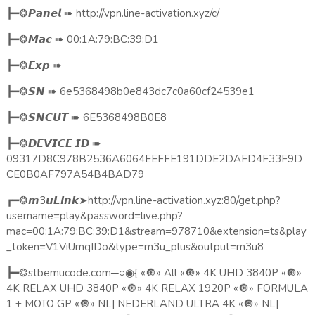
➠
http://vpn.line-activation.xyz/c/
┣━❂
𝙋𝙖𝙣𝙚𝙡
➠
00:1A:79:BC:39:D1
┣━❂
𝙈𝙖𝙘
➠
┣━❂
𝙀𝙭𝙥
➠
6e5368498b0e843dc7c0a60cf24539e1
┣━❂
𝙎𝙉
➠
6E5368498B0E8
┣━❂
𝙎𝙉𝘾𝙐𝙏
➠
┣━❂
𝘿𝙀𝙑𝙄𝘾𝙀
𝙄𝘿
09317D8C978B2536A6064EEFFE191DDE2DAFD4F33F9D
CE0B0AF797A54B4BAD79
3
➤
http://vpn.line-activation.xyz:80/get.php?
┏━❂
𝙢
𝙪𝙇𝙞𝙣𝙠
username=play&password=live.php?
mac=00:1A:79:BC:39:D1&stream=978710&extension=ts&play
_token=V1ViUmqIDo&type=m3u_plus&output=m3u8
stbemucode.com
─○
{
«
🔘
» All «
🔘
» 4K UHD 3840P «
🔘
»
┣━❂
◉
4K RELAX UHD 3840P «
🔘
» 4K RELAX 1920P «
🔘
» FORMULA
1 + MOTO GP «
🔘
» NL| NEDERLAND ULTRA 4K «
🔘
» NL|