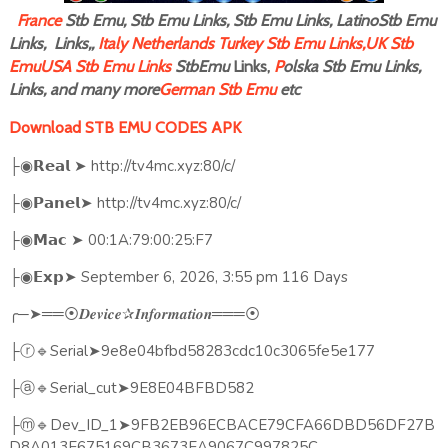
F
rance
Stb Emu, Stb Emu Links, Stb Emu Links, LatinoStb Emu
Links, Links,,
Italy
Netherlands
Turkey Stb Emu Links,
UK Stb
Emu
USA Stb Emu Links
StbEmu
Links,
P
olska Stb Emu Links,
Links, and many more
German Stb Emu
etc
Download STB EMU CODES APK
➤
http://tv4mc.xyz:80/c/
├◉
𝗥𝗲𝗮𝗹
➤
http://tv4mc.xyz:80/c/
├◉
𝗣𝗮𝗻𝗲𝗹
➤
00:1A:79:00:25:F7
├◉
𝗠𝗮𝗰
➤
September 6, 2026, 3:55 pm 116 Days
├◉
𝗘𝘅𝗽
╭
─
➤══
✰
═══
⦿𝑫𝒆𝒗𝒊𝒄𝒆
𝑰𝒏𝒇𝒐𝒓𝒎𝒂𝒕𝒊𝒐𝒏
⦿
🔹
Serial
➤
9e8e04bfbd58283cdc10c3065fe5e177
├ⓡ
🔹
Serial_cut
➤
9E8E04BFBD582
├ⓐ
🔹
Dev_ID_1
➤
9FB2EB96ECBACE79CFA66DBD56DF27B
├ⓜ
D8A013E675169CB3673EA9067C997825C