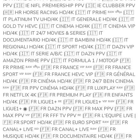
PPV |
🇮🇪
IE NIFL PREMIERSHIP PPV |
🇮🇪
IE CLUBBER PPV
|
🇭🇷
HR HORSE RACING HD/4K |
🇮🇹
IT PRIME ᴿᴬᵂ ⁶⁰ᶠᵖˢ |
🇮🇹
IT PLATINUM TV UHD/4K |
🇮🇹
IT GENERALE HD/4K |
🇮🇹
IT
GOLD TV HEVC |
🇮🇹
IT CINEMA HD/4K |
🇮🇹
IT CINEMA VIP
HD/4K |
🇮🇹
IT 24/7 MOVIES & SERIES |
🇮🇹
IT
DOCUMENTARIO HD/4K |
🇮🇹
IT BAMBINI HD/4K |
🇮🇹
IT
REGIONALI HD/4K |
🇮🇹
IT SPORT HD/4K |
🇮🇹
IT DAZN VIP
HD/4K |
🇮🇹
IT SERIE A/B/C |
🇮🇹
IT DAZN PPV |
🇮🇹
IT
AMAZON PRIME PPV |
🇮🇹
IT FORMULA 1 / MOTOGP |
🇫🇷
FR PRIME ᴿᴬᵂ ⁶⁰ᶠᵖˢ |
🇫🇷
FR FRANCE ⱽᴵᴾ ᴿᴬᵂ |
🇫🇷
FR FRANCE
SPORT ⱽᴵᴾ ᴿᴬᵂ |
🇫🇷
FR FRANCE HEVC VIP |
🇫🇷
FR GÉNÉRAL
HD/4K |
🇫🇷
FR CINÉMA HD/4K |
🇫🇷
FR 24/7 BEIN CINEMA
ᴿᴬᵂ |
🇫🇷
FR PPV CINÉMA HD/4K |
🇫🇷
FR LUXPLAY ᴿᴬᵂ |
🇫🇷
FR NETFLIX 4K |
🇫🇷
FR PREMIUM PLAY |
🇫🇷
FR ENFANTS
HD/4K |
🇫🇷
FR LIGUE1+ ᴮᴱ |
🇫🇷
FR LIGUE1+ ⱽᴵᴾ ᴿᴬᵂ |
🇫🇷
FR
LIGUE1+
|
🇫🇷
FR DAZN PPV |
🇫🇷
FR MAX PPV |
🇫🇷
FR
◉
MAX PPV ⱽᴵᴾ |
🇫🇷
FR FFF TV PPV ᴮᴱ |
🇫🇷
FR L'EQUIPE LIVE |
🇫🇷
FR SPORT HD/4K |
🇫🇷
FR EURO SPORT ᴿᴬᵂ |
🇫🇷
FR
CANAL+ LIVE ᴴᴰ |
🇫🇷
FR CANAL+ LIVE ᴿᴬᵂ |
🇫🇷
FR
MUSIQUE HD/4K |
🇫🇷
FR DOCUMENTAIRE HD/4K |
🇫🇷
FR