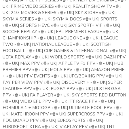
«
🍿
» UK| APPLE TV+ SERIES «
🍿
» UK| NETFLIX ORIGINAL «
🍿
»
UK| PRIME VIDEO SERIES «
🍿
» UK| REALITY SHOW TV «
🍿
»
UK| 24/7 MOVIES & SERIES «
🍿
» UK| SKY STORE «
🍿
» UK|
SKYMIX SERIES «
🍿
» UK| SKYMIX DOCS «
🍿
» UK| SPORTS
«
🍿
» UK| SPORTS HEVC «
🍿
» UK| SKY SPORT+ VIP «
🍿
» UK|
SOCCER REPLAY «
🍿
» UK| EPL PREMIER LEAGUE «
🍿
» UK|
CHAMPIONSHIP «
🍿
» UK| LEAGUE ONE «
🍿
» UK| LEAGUE
TWO «
🍿
» UK| NATIONAL LEAGUE «
🍿
» UK| SCOTTISH
FOOTBALL «
🍿
» UK| CUP GAMES & INTERNATIONAL «
🍿
» UK|
UEFA REPLAY «
🍿
» UK| WORLD SPORTS «
🍿
» UK| DAZN PPV
«
🍿
» UK| MAX PPV «
🍿
» UK| APPLE TV F1 PPV «
🍿
» UK| HUB
PREMIER PPV «
🍿
» UK| MOLA PPV «
🍿
» UK| AMAZON PRIME
+ «
🍿
» UK| PPV EVENTS «
🍿
» UK| UFC/BOXING PPV «
🍿
» UK|
PAY PER VIEW PPV «
🍿
» UK| DISCOVERY + «
🍿
» UK| SUPER
LEAGUE+ PPV «
🍿
» UK| RUGBY PPV «
🍿
» UK| ULSTER GAA
PPV «
🍿
» UK| FA PLAYER «
🍿
» UK| SKY SPORTS RED BUTTON
«
🍿
» UK| VIDIO EPL PPV «
🍿
» UK| TT RACE PPV «
🍿
» UK|
FORMULA 1 + MOTOGP «
🍿
» UK| ULTIMATE POOL PPV «
🍿
»
UK| MATCHROOM PPV «
🍿
» UK| SUPERCROSS PPV «
🍿
» UK|
PDC BOARD PPV «
🍿
» UK| EUROSPORTS «
🍿
» UK|
EUROSPORT XTRA «
🍿
» UK| VIAPLAY PPV «
🍿
» UK| TNT