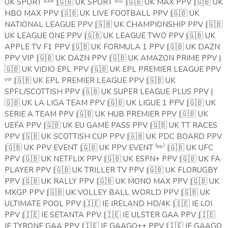
UK SPORT ᴿᴬᵂ |
🇬🇧
UK SPORT ʰᵉᵛᶜ |
🇬🇧
UK MAX PPV |
🇬🇧
UK
HBO MAX PPV |
🇬🇧
UK LIVE FOOTBALL PPV |
🇬🇧
UK
NATIONAL LEAGUE PPV |
🇬🇧
UK CHAMPIONSHIP PPV |
🇬🇧
UK LEAGUE ONE PPV |
🇬🇧
UK LEAGUE TWO PPV |
🇬🇧
UK
APPLE TV F1 PPV |
🇬🇧
UK FORMULA 1 PPV |
🇬🇧
UK DAZN
PPV VIP |
🇬🇧
UK DAZN PPV |
🇬🇧
UK AMAZON PRIME PPV |
🇬🇧
UK VIDIO EPL PPV |
🇬🇧
UK EPL PREMIER LEAGUE PPV
ⱽᴵᴾ |
🇬🇧
UK EPL PREMIER LEAGUE PPV |
🇬🇧
UK
SPFL/SCOTTISH PPV |
🇬🇧
UK SUPER LEAGUE PLUS PPV |
🇬🇧
UK LA LIGA TEAM PPV |
🇬🇧
UK LIGUE 1 PPV |
🇬🇧
UK
SERIE A TEAM PPV |
🇬🇧
UK HUB PREMIER PPV |
🇬🇧
UK
UEFA PPV |
🇬🇧
UK EU GAME PASS PPV |
🇬🇧
UK TT RACES
PPV |
🇬🇧
UK SCOTTISH CUP PPV |
🇬🇧
UK PDC BOARD PPV
|
🇬🇧
UK PPV EVENT |
🇬🇧
UK PPV EVENT ⁽ᴮᴷ⁾ |
🇬🇧
UK UFC
PPV |
🇬🇧
UK NETFLIX PPV |
🇬🇧
UK ESPN+ PPV |
🇬🇧
UK FA
PLAYER PPV |
🇬🇧
UK TRILLER TV PPV |
🇬🇧
UK FLORUGBY
PPV |
🇬🇧
UK RALLY PPV |
🇬🇧
UK MONO MAX PPV |
🇬🇧
UK
MXGP PPV |
🇬🇧
UK VOLLEY BALL WORLD PPV |
🇬🇧
UK
ULTIMATE POOL PPV |
🇮🇪
IE IRELAND HD/4K |
🇮🇪
IE LOI
PPV |
🇮🇪
IE SETANTA PPV |
🇮🇪
IE ULSTER GAA PPV |
🇮🇪
IE TYRONE GAA PPV |
🇮🇪
IE GAAGO++ PPV |
🇮🇪
IE GAAGO