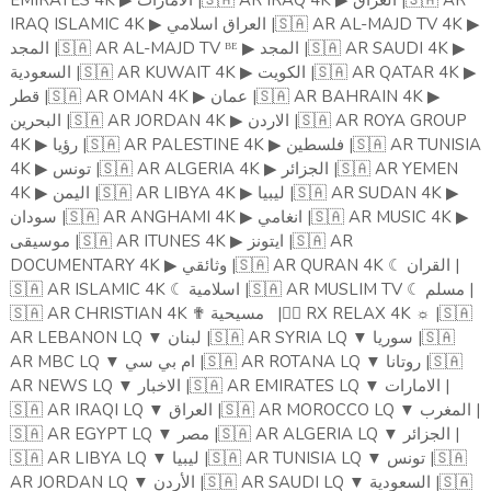
EMIRATES 4K
الامارات |
🇸🇦
AR IRAQ 4K
العراق |
🇸🇦
AR
▶
▶
IRAQ ISLAMIC 4K
العراق اسلامي |
🇸🇦
AR AL-MAJD TV 4K
▶
▶
المجد |
🇸🇦
AR AL-MAJD TV ᴮᴱ
المجد |
🇸🇦
AR SAUDI 4K
▶
▶
السعودية |
🇸🇦
AR KUWAIT 4K
الكويت |
🇸🇦
AR QATAR 4K
▶
▶
قطر |
🇸🇦
AR OMAN 4K
عمان |
🇸🇦
AR BAHRAIN 4K
▶
▶
البحرين |
🇸🇦
AR JORDAN 4K
الاردن |
🇸🇦
AR ROYA GROUP
▶
4K
رؤيا |
🇸🇦
AR PALESTINE 4K
فلسطين |
🇸🇦
AR TUNISIA
▶
▶
4K
تونس |
🇸🇦
AR ALGERIA 4K
الجزائر |
🇸🇦
AR YEMEN
▶
▶
4K
اليمن |
🇸🇦
AR LIBYA 4K
ليبيا |
🇸🇦
AR SUDAN 4K
▶
▶
▶
سودان |
🇸🇦
AR ANGHAMI 4K
انغامي |
🇸🇦
AR MUSIC 4K
▶
▶
موسيقى |
🇸🇦
AR ITUNES 4K
ايتونز |
🇸🇦
AR
▶
DOCUMENTARY 4K
وثائقي |
🇸🇦
AR QURAN 4K
☾
القران |
▶
🇸🇦
AR ISLAMIC 4K
☾
اسلامية |
🇸🇦
AR MUSLIM TV
☾
مسلم |
🇸🇦
AR CHRISTIAN 4K
✟
مسيحية
|
🏴‍☠️
RX RELAX 4K
☼
|
🇸🇦
AR LEBANON LQ
▼
لبنان |
🇸🇦
AR SYRIA LQ
▼
سوريا |
🇸🇦
AR MBC LQ
▼
ام بي سي |
🇸🇦
AR ROTANA LQ
▼
روتانا |
🇸🇦
AR NEWS LQ
▼
الاخبار |
🇸🇦
AR EMIRATES LQ
▼
الامارات |
🇸🇦
AR IRAQI LQ
▼
العراق |
🇸🇦
AR MOROCCO LQ
▼
المغرب |
🇸🇦
AR EGYPT LQ
▼
مصر |
🇸🇦
AR ALGERIA LQ
▼
الجزائر |
🇸🇦
AR LIBYA LQ
▼
ليبيا |
🇸🇦
AR TUNISIA LQ
▼
تونس |
🇸🇦
AR JORDAN LQ
▼
الأردن |
🇸🇦
AR SAUDI LQ
▼
السعودية |
🇸🇦