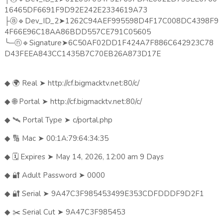
16465DF6691F9D92E242E2334619A73
🔹
Dev_ID_2
➤
1262C94AEF995598D4F17C008DC4398F9
├ⓐ
4F66E96C18AA86BDD557CE791C05605
╰
─
🔹
Signature
➤
6C50AF02DD1F424A7F886C642923C78
ⓝ
D43FEEA843CC1435B7C70EB26A873D17E
🌍
Real
➤
http://cf.bigmacktv.net:80/c/
◆
🌐
Portal
➤
http://cf.bigmacktv.net:80/c/
◆
🛰️
Portal Type
➤
c/portal.php
◆
🔢
Mac
➤
00:1A:79:64:34:35
◆
🗓️
Expires
➤
May 14, 2026, 12:00 am 9 Days
◆
🔐
Adult Password
➤
0000
◆
🔐
Serial
➤
9A47C3F985453499E353CDFDDDF9D2F1
◆
✂️
Serial Cut
➤
9A47C3F985453
◆