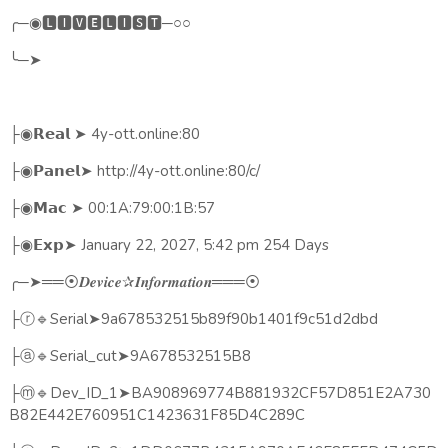
╭
─
🅻🅸🆅🅴🅻🅸🆂🆃
─○○
◉
╰
─
➤
➤
4y-ott.online:80
├◉
𝗥𝗲𝗮𝗹
➤
http://4y-ott.online:80/c/
├◉
𝗣𝗮𝗻𝗲𝗹
➤
00:1A:79:00:1B:57
├◉
𝗠𝗮𝗰
➤
January 22, 2027, 5:42 pm 254 Days
├◉
𝗘𝘅𝗽
╭
─
➤══
✰
═══
⦿𝑫𝒆𝒗𝒊𝒄𝒆
𝑰𝒏𝒇𝒐𝒓𝒎𝒂𝒕𝒊𝒐𝒏
⦿
🔹
Serial
➤
9a678532515b89f90b1401f9c51d2dbd
├ⓡ
🔹
Serial_cut
➤
9A678532515B8
├ⓐ
🔹
Dev_ID_1
➤
BA908969774B881932CF57D851E2A730
├ⓜ
B82E442E760951C1423631F85D4C289C