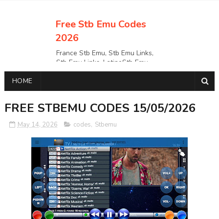
Free Stb Emu Codes
2026
France Stb Emu, Stb Emu Links,
Stb Emu Links, LatinoStb Emu
Links, Links,, Italy Netherlands
HOME
Turkey Stb Emu Links,UK Stb
EmuUSA Stb Emu Links StbEmu
Links, Polska Stb Emu Links, Links,
FREE STBEMU CODES 15/05/2026
May 14, 2026
codes
,
Stbemu