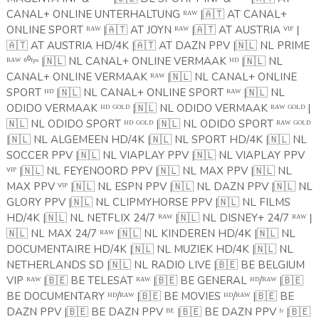
CANAL+ ONLINE UNTERHALTUNG ᴿᴬᵂ |
🇦🇹
AT CANAL+
ONLINE SPORT ᴿᴬᵂ |
🇦🇹
AT JOYN ᴿᴬᵂ |
🇦🇹
AT AUSTRIA ⱽᴵᴾ |
🇦🇹
AT AUSTRIA HD/4K |
🇦🇹
AT DAZN PPV |
🇳🇱
NL PRIME
ᴿᴬᵂ ⁶⁰ᶠᵖˢ |
🇳🇱
NL CANAL+ ONLINE VERMAAK ᴴᴰ |
🇳🇱
NL
CANAL+ ONLINE VERMAAK ᴿᴬᵂ |
🇳🇱
NL CANAL+ ONLINE
SPORT ᴴᴰ |
🇳🇱
NL CANAL+ ONLINE SPORT ᴿᴬᵂ |
🇳🇱
NL
ODIDO VERMAAK ᴴᴰ ᴳᴼᴸᴰ |
🇳🇱
NL ODIDO VERMAAK ᴿᴬᵂ ᴳᴼᴸᴰ |
🇳🇱
NL ODIDO SPORT ᴴᴰ ᴳᴼᴸᴰ |
🇳🇱
NL ODIDO SPORT ᴿᴬᵂ ᴳᴼᴸᴰ
|
🇳🇱
NL ALGEMEEN HD/4K |
🇳🇱
NL SPORT HD/4K |
🇳🇱
NL
SOCCER PPV |
🇳🇱
NL VIAPLAY PPV |
🇳🇱
NL VIAPLAY PPV
ⱽᴵᴾ |
🇳🇱
NL FEYENOORD PPV |
🇳🇱
NL MAX PPV |
🇳🇱
NL
MAX PPV ⱽᴵᴾ |
🇳🇱
NL ESPN PPV |
🇳🇱
NL DAZN PPV |
🇳🇱
NL
GLORY PPV |
🇳🇱
NL CLIPMYHORSE PPV |
🇳🇱
NL FILMS
HD/4K |
🇳🇱
NL NETFLIX 24/7 ᴿᴬᵂ |
🇳🇱
NL DISNEY+ 24/7 ᴿᴬᵂ |
🇳🇱
NL MAX 24/7 ᴿᴬᵂ |
🇳🇱
NL KINDEREN HD/4K |
🇳🇱
NL
DOCUMENTAIRE HD/4K |
🇳🇱
NL MUZIEK HD/4K |
🇳🇱
NL
NETHERLANDS SD |
🇳🇱
NL RADIO LIVE |
🇧🇪
BE BELGIUM
VIP ᴿᴬᵂ |
🇧🇪
BE TELESAT ᴿᴬᵂ |
🇧🇪
BE GENERAL ᴴᴰ/ᴿᴬᵂ |
🇧🇪
BE DOCUMENTARY ᴴᴰ/ᴿᴬᵂ |
🇧🇪
BE MOVIES ᴴᴰ/ᴿᴬᵂ |
🇧🇪
BE
DAZN PPV |
🇧🇪
BE DAZN PPV ᴮᴱ |
🇧🇪
BE DAZN PPV ᶠʳ |
🇧🇪