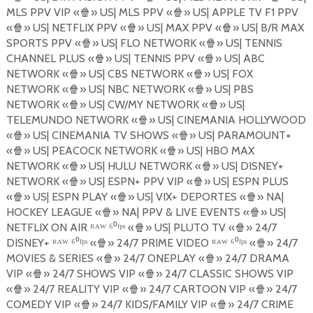
MLS PPV VIP «
🍿
» US| MLS PPV «
🍿
» US| APPLE TV F1 PPV
«
🍿
» US| NETFLIX PPV «
🍿
» US| MAX PPV «
🍿
» US| B/R MAX
SPORTS PPV «
🍿
» US| FLO NETWORK «
🍿
» US| TENNIS
CHANNEL PLUS «
🍿
» US| TENNIS PPV «
🍿
» US| ABC
NETWORK «
🍿
» US| CBS NETWORK «
🍿
» US| FOX
NETWORK «
🍿
» US| NBC NETWORK «
🍿
» US| PBS
NETWORK «
🍿
» US| CW/MY NETWORK «
🍿
» US|
TELEMUNDO NETWORK «
🍿
» US| CINEMANIA HOLLYWOOD
«
🍿
» US| CINEMANIA TV SHOWS «
🍿
» US| PARAMOUNT+
«
🍿
» US| PEACOCK NETWORK «
🍿
» US| HBO MAX
NETWORK «
🍿
» US| HULU NETWORK «
🍿
» US| DISNEY+
NETWORK «
🍿
» US| ESPN+ PPV VIP «
🍿
» US| ESPN PLUS
«
🍿
» US| ESPN PLAY «
🍿
» US| VIX+ DEPORTES «
🍿
» NA|
HOCKEY LEAGUE «
🍿
» NA| PPV & LIVE EVENTS «
🍿
» US|
NETFLIX ON AIR ᴿᴬᵂ ⁶⁰ᶠᵖˢ «
🍿
» US| PLUTO TV «
🍿
» 24/7
DISNEY+ ᴿᴬᵂ ⁶⁰ᶠᵖˢ «
🍿
» 24/7 PRIME VIDEO ᴿᴬᵂ ⁶⁰ᶠᵖˢ «
🍿
» 24/7
MOVIES & SERIES «
🍿
» 24/7 ONEPLAY «
🍿
» 24/7 DRAMA
VIP «
🍿
» 24/7 SHOWS VIP «
🍿
» 24/7 CLASSIC SHOWS VIP
«
🍿
» 24/7 REALITY VIP «
🍿
» 24/7 CARTOON VIP «
🍿
» 24/7
COMEDY VIP «
🍿
» 24/7 KIDS/FAMILY VIP «
🍿
» 24/7 CRIME