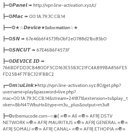
➠
http://vpn.line-activation.xyz/c/
┣━❂
𝙋𝙖𝙣𝙚𝙡
➠
00:1A:79:3C:CB:14
┣━❂
𝙈𝙖𝙘
★
☆★
┣━━❂★☆
𝘿𝙚𝙫𝙞𝙘𝙚
𝐈𝐧𝐟𝐨𝐫𝙢𝙖𝙩𝙞𝙤𝙣
➠
67e46b6f4573fb0bf2e0788d21bc85b0
┣━❂
𝙎𝙉
➠
67E46B6F4573F
┣━❂
𝙎𝙉𝘾𝙐𝙏
➠
┣━❂
𝘿𝙀𝙑𝙄𝘾𝙀
𝙄𝘿
766BDFDD3CB480DF5CD163E55B3C21FC4AB99BA856FE5
FD25B4F7FBC321FBBC2
3
➤
http://vpn.line-activation.xyz:80/get.php?
┏━❂
𝙢
𝙪𝙇𝙞𝙣𝙠
username=play&password=live.php?
mac=00:1A:79:3C:CB:14&stream=241871&extension=ts&play_t
oken=BbN4TWbuHx&type=m3u_plus&output=m3u8
stbemucode.com
─○
{
«
🔘
» All «
🔘
» AFR| DSTV
┣━❂
◉
NETWORK «
🔘
» AFR| MAURITIUS «
🔘
» AFR| GENERAL «
🔘
»
AFR| SOMALI «
🔘
» AFR| CANAL+ «
🔘
» AFR| ETHOPIA «
🔘
»