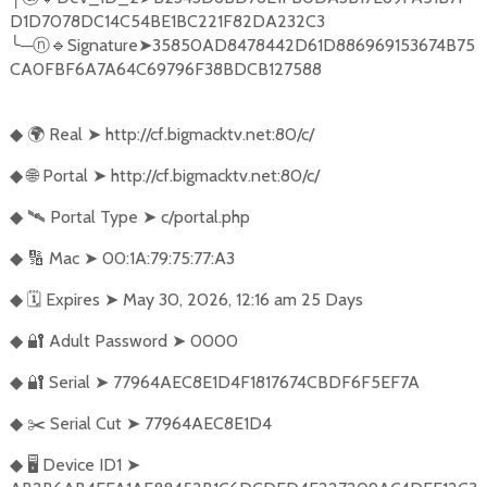
D1D7078DC14C54BE1BC221F82DA232C3
╰
─
🔹
Signature
➤
35850AD8478442D61D886969153674B75
ⓝ
CA0FBF6A7A64C69796F38BDCB127588
🌍
Real
➤
http://cf.bigmacktv.net:80/c/
◆
🌐
Portal
➤
http://cf.bigmacktv.net:80/c/
◆
🛰️
Portal Type
➤
c/portal.php
◆
🔢
Mac
➤
00:1A:79:75:77:A3
◆
🗓️
Expires
➤
May 30, 2026, 12:16 am 25 Days
◆
🔐
Adult Password
➤
0000
◆
🔐
Serial
➤
77964AEC8E1D4F1817674CBDF6F5EF7A
◆
✂️
Serial Cut
➤
77964AEC8E1D4
◆
🖥️
Device ID1
➤
◆