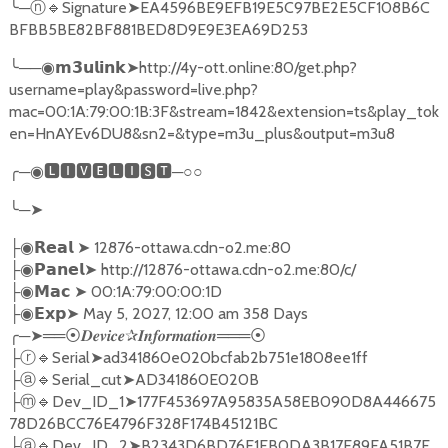
╰
─
🔹
Signature
➤
EA4596BE9EFB19E5C97BE2E5CF108B6C
ⓝ
BFBB5BE82BF881BED8D9E9E3EA69D253
╰
──
➤
http://4y-ott.online:80/get.php?
◉𝗺𝟯𝘂𝗹𝗶𝗻𝗸
username=play&password=live.php?
mac=00:1A:79:00:1B:3F&stream=1842&extension=ts&play_tok
en=HnAYEv6DU8&sn2=&type=m3u_plus&output=m3u8
╭
─
🅻🅸🆅🅴🅻🅸🆂🆃
─○○
◉
╰
─
➤
➤
12876-ottawa.cdn-o2.me:80
├◉
𝗥𝗲𝗮𝗹
➤
http://12876-ottawa.cdn-o2.me:80/c/
├◉
𝗣𝗮𝗻𝗲𝗹
➤
00:1A:79:00:00:1D
├◉
𝗠𝗮𝗰
➤
May 5, 2027, 12:00 am 358 Days
├◉
𝗘𝘅𝗽
╭
─
➤══
✰
═══
⦿𝑫𝒆𝒗𝒊𝒄𝒆
𝑰𝒏𝒇𝒐𝒓𝒎𝒂𝒕𝒊𝒐𝒏
⦿
🔹
Serial
➤
ad341860e020bcfab2b751e1808ee1ff
├ⓡ
🔹
Serial_cut
➤
AD341860E020B
├ⓐ
🔹
Dev_ID_1
➤
177F453697A95835A58EB090D8A446675
├ⓜ
78D26BCC76E4796F328F174B45121BC
🔹
Dev_ID_2
➤
B2343D6BD76E1FB0DA3B17E89FA51B7F
├ⓐ