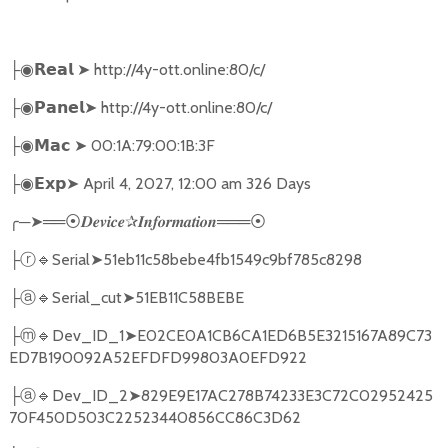
➤
http://4y-ott.online:80/c/
├◉
𝗥𝗲𝗮𝗹
➤
http://4y-ott.online:80/c/
├◉
𝗣𝗮𝗻𝗲𝗹
➤
00:1A:79:00:1B:3F
├◉
𝗠𝗮𝗰
➤
April 4, 2027, 12:00 am 326 Days
├◉
𝗘𝘅𝗽
╭
─
➤══
✰
═══
⦿𝑫𝒆𝒗𝒊𝒄𝒆
𝑰𝒏𝒇𝒐𝒓𝒎𝒂𝒕𝒊𝒐𝒏
⦿
🔹
Serial
➤
51eb11c58bebe4fb1549c9bf785c8298
├ⓡ
🔹
Serial_cut
➤
51EB11C58BEBE
├ⓐ
🔹
Dev_ID_1
➤
E02CE0A1CB6CA1ED6B5E3215167A89C73
├ⓜ
ED7B190092A52EFDFD99803A0EFD922
🔹
Dev_ID_2
➤
829E9E17AC278B74233E3C72C02952425
├ⓐ
70F450D503C22523440856CC86C3D62