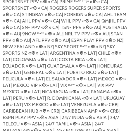
SPORTSNET PPV «
🔘
» CA| PRIME ᴿᴬᵂ ⁶⁰ᶠᵖˢ «
🔘
» CA|
SPORTSNET «
🔘
» CA| ROGERS ROGERS SUPER SPORTS
«
🔘
» CA| STINGRAY «
🔘
» CA| FOREIGN «
🔘
» CA| AHL TEAM
«
🔘
» CA| AHL PPV «
🔘
» CA| WHL PPV «
🔘
» CA| QMJHL PPV
«
🔘
» CA| SN+ PPV «
🔘
» CA| TSN+ PPV «
🔘
» AU| AUSTRALIA
«
🔘
» AU| 9NOW ᴿᴬᵂ «
🔘
» AU| NRL TV PPV «
🔘
» AU| STAN
PPV «
🔘
» AU| AFL PPV «
🔘
» AU| ESPN PLAY PPV «
🔘
» NZ|
NEW ZEALAND «
🔘
» NZ| SKY SPORT ᴿᴬᵂ «
🔘
» NZ| SKY
SPORTS NZ «
🔘
» LAT| ARGENTINA «
🔘
» LAT| CHILE «
🔘
»
LAT| COLOMBIA «
🔘
» LAT| COSTA RICA «
🔘
» LAT|
ECUADOR «
🔘
» LAT| GUATEMALA «
🔘
» LAT| HONDURAS
«
🔘
» LAT| GENERAL «
🔘
» LAT| PUERTO RICO «
🔘
» LAT|
PELICULA «
🔘
» LAT| EL SALVADOR «
🔘
» LAT| MEXICO «
🔘
»
LAT| MEXICO VIP «
🔘
» LAT| VIX ᴿᴬᵂ «
🔘
» LAT| VIX PPV
MEXICO «
🔘
» LAT| NICARAGUA «
🔘
» LAT| PANAMA «
🔘
»
LAT| PERU «
🔘
» LAT| R. DOMINICANA «
🔘
» LAT| URUGUAY
«
🔘
» LAT| VIX MEXICO «
🔘
» LAT| VENEZUELA «
🔘
» CRB|
CARIBBEAN HUB «
🔘
» CRB| CARIBBEAN AMP «
🔘
» CRB|
ESPN PLAY PPV «
🔘
» ASIA | 24/7 INDIA «
🔘
» ASIA | 24/7
TELEGU «
🔘
» ASIA | 24/7 TAMIL «
🔘
» ASIA | 24/7
MALAYALAM «
🔘
» ASIA | 24/7 BOLLYWOOD «
🔘
» ASIA |