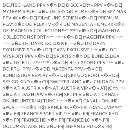
DEUTSCHLAND PPV «
🔘
» DE| DISCOVERY+ PPV «
🔘
» DE|
MYTEAM SPORT «
🔘
» DE| SKY GO FILME «
🔘
» DE| SKY MAX
PPV 4K «
🔘
» DE| FILME UND SERIEN «
🔘
» DE| PREMIUM
PLAY «
🔘
» DE| PLEX TV «
🔘
» DE| MAGENTA FILME 4K «
🔘
»
DE| MAGENTA COLLECTION ᴿᴬᵂ ᴳᴼᴸᴰ «
🔘
» DE| MAGENTA
COLLECTION SPORT ᴿᴬᵂ ᴳᴼᴸᴰ «
🔘
» DE| MAGENTA PPV ᴿᴬᵂ
ᴳᴼᴸᴰ «
🔘
» DE| DAZN EXCLUSIVE ᴴᴰ «
🔘
» DE| DAZN
EXCLUSIVE SD «
🔘
» DE| DAZN EXCLUSIVE ᴿᴬᵂ «
🔘
» DE|
MYSPORT PPV «
🔘
» DE| SPORTS «
🔘
» DE| BUNDESLIGA
«
🔘
» DE| RTL+ ᴿᴬᵂ ᴳᴼᴸᴰ «
🔘
» DE| RTL+ SPORT PPV ᴿᴬᵂ «
🔘
»
DE| RTL+ PPV «
🔘
» DE| MAGENTA PPV «
🔘
» DE|
BUNDESLIGA REPLAY «
🔘
» DE| SKY GO SPORT «
🔘
» DE|
SKY GO KINO «
🔘
» CH| SWITZERLAND «
🔘
» CH| DAZN PPV
«
🔘
» AT| AUSTRIA «
🔘
» AT| AUSTRIA VIP «
🔘
» AT| JOYN ᴿᴬᵂ
«
🔘
» AT| DAZN PPV «
🔘
» CH| SFL PPV «
🔘
» AT| CANAL+
ONLINE UNTERHALTUNG ᴿᴬᵂ «
🔘
» AT| CANAL+ ONLINE
SPORT ᴿᴬᵂ «
🔘
» FR| FRANCE 4K «
🔘
» FR| FRANCE VIP ᴿᴬᵂ
«
🔘
» FR| FRANCE SPORT VIP ᴿᴬᵂ «
🔘
» FR| FRANCE FHD
«
🔘
» FR| FRANCE HD «
🔘
» FR| FRANCE LQ «
🔘
» FR|
DOCUMENTAIRE HD «
🔘
» FR| ENFANTS HD «
🔘
» FR|