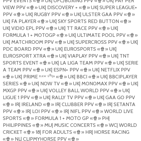
PPV EVENTS «
🍿
» UK| UFC/BOXING PPV «
🍿
» UK| PAY PER
VIEW PPV «
🍿
» UK| DISCOVERY + «
🍿
» UK| SUPER LEAGUE+
PPV «
🍿
» UK| RUGBY PPV «
🍿
» UK| ULSTER GAA PPV «
🍿
»
UK| FA PLAYER «
🍿
» UK| SKY SPORTS RED BUTTON «
🍿
»
UK| VIDIO EPL PPV «
🍿
» UK| TT RACE PPV «
🍿
» UK|
FORMULA 1 + MOTOGP «
🍿
» UK| ULTIMATE POOL PPV «
🍿
»
UK| MATCHROOM PPV «
🍿
» UK| SUPERCROSS PPV «
🍿
» UK|
PDC BOARD PPV «
🍿
» UK| EUROSPORTS «
🍿
» UK|
EUROSPORT XTRA «
🍿
» UK| VIAPLAY PPV «
🍿
» UK| TNT
SPORTS EVENT «
🍿
» UK| LA LIGA TEAM PPV «
🍿
» UK| SERIE
A TEAM PPV «
🍿
» UK| ESPN+ PPV «
🍿
» UK| NETFLIX PPV
«
🍿
» UK| PRIME ᴿᴬᵂ ⁶⁰ᶠᵖˢ «
🍿
» UK| BBCI «
🍿
» UK| BBCIPLAYER
SERIES «
🍿
» UK| NOW TV «
🍿
» UK| MONOMAX PPV «
🍿
» UK|
MXGP PPV «
🍿
» UK| VOLLEY BALL WORLD PPV «
🍿
» UK|
LIGUE 1 PPV «
🍿
» UK| RALLY TV PPV «
🍿
» UK| GAA GO PPV
«
🍿
» IR| IRELAND «
🍿
» IR| CLUBBER PPV «
🍿
» IR| SETANTA
PPV «
🍿
» IR| LOI PPV «
🍿
» IR| NIFL PPV «
🍿
» WORLD LIVE
SPORTS «
🍿
» FORMULA 1 + MOTO GP «
🍿
» PH|
PHILIPPINES «
🍿
» MU| MUSIC CONCERTS «
🍿
» WC| WORLD
CRICKET «
🍿
» 18| FOR ADULTS «
🍿
» HR| HORSE RACING
«
🍿
» NL| CLIPMYHORSE PPV «
🍿
»