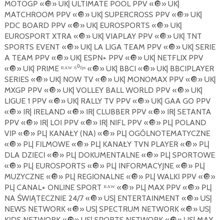
MOTOGP «
🔘
» UK| ULTIMATE POOL PPV «
🔘
» UK|
MATCHROOM PPV «
🔘
» UK| SUPERCROSS PPV «
🔘
» UK|
PDC BOARD PPV «
🔘
» UK| EUROSPORTS «
🔘
» UK|
EUROSPORT XTRA «
🔘
» UK| VIAPLAY PPV «
🔘
» UK| TNT
SPORTS EVENT «
🔘
» UK| LA LIGA TEAM PPV «
🔘
» UK| SERIE
A TEAM PPV «
🔘
» UK| ESPN+ PPV «
🔘
» UK| NETFLIX PPV
«
🔘
» UK| PRIME ᴿᴬᵂ ⁶⁰ᶠᵖˢ «
🔘
» UK| BBCI «
🔘
» UK| BBCIPLAYER
SERIES «
🔘
» UK| NOW TV «
🔘
» UK| MONOMAX PPV «
🔘
» UK|
MXGP PPV «
🔘
» UK| VOLLEY BALL WORLD PPV «
🔘
» UK|
LIGUE 1 PPV «
🔘
» UK| RALLY TV PPV «
🔘
» UK| GAA GO PPV
«
🔘
» IR| IRELAND «
🔘
» IR| CLUBBER PPV «
🔘
» IR| SETANTA
PPV «
🔘
» IR| LOI PPV «
🔘
» IR| NIFL PPV «
🔘
» PL| POLAND
VIP «
🔘
» PL| KANAŁY (NA) «
🔘
» PL| OGÓLNOTEMATYCZNE
«
🔘
» PL| FILMOWE «
🔘
» PL| KANAŁY TVN PLAYER «
🔘
» PL|
DLA DZIECI «
🔘
» PL| DOKUMENTALNE «
🔘
» PL| SPORTOWE
«
🔘
» PL| EUROSPORTS «
🔘
» PL| INFORMACYJNE «
🔘
» PL|
MUZYCZNE «
🔘
» PL| REGIONALNE «
🔘
» PL| WALKI PPV «
🔘
»
PL| CANAL+ ONLINE SPORT ᴿᴬᵂ «
🔘
» PL| MAX PPV «
🔘
» PL|
NA ŚWIĄTECZNIE 24/7 «
🔘
» US| ENTERTAINMENT «
🔘
» US|
NEWS NETWORK «
🔘
» US| SPECTRUM NETWORK «
🔘
» US|
KIDS NETWORK «
🔘
» US| SPORTS NETWORK «
🔘
» US| MAX