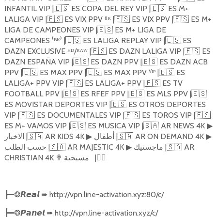
INFANTIL VIP |
🇪🇸
ES COPA DEL REY VIP |
🇪🇸
ES M+
LALIGA VIP |
🇪🇸
ES VIX PPV ⁸ᴷ |
🇪🇸
ES VIX PPV |
🇪🇸
ES M+
LIGA DE CAMPEONES VIP |
🇪🇸
ES M+ LIGA DE
CAMPEONES ⁽ᴮᴷ⁾ |
🇪🇸
ES LALIGA REPLAY VIP |
🇪🇸
ES
DAZN EXCLUSIVE ᴴᴰ/ᴿᴬᵂ |
🇪🇸
ES DAZN LALIGA VIP |
🇪🇸
ES
DAZN ESPAÑA VIP |
🇪🇸
ES DAZN PPV |
🇪🇸
ES DAZN ACB
PPV |
🇪🇸
ES MAX PPV |
🇪🇸
ES MAX PPV ⱽᴵᴾ |
🇪🇸
ES
LALIGA+ PPV VIP |
🇪🇸
ES LALIGA+ PPV |
🇪🇸
ES TV
FOOTBALL PPV |
🇪🇸
ES RFEF PPV |
🇪🇸
ES MLS PPV |
🇪🇸
ES MOVISTAR DEPORTES VIP |
🇪🇸
ES OTROS DEPORTES
VIP |
🇪🇸
ES DOCUMENTALES VIP |
🇪🇸
ES TOROS VIP |
🇪🇸
ES M+ VAMOS VIP |
🇪🇸
ES MUSICA VIP |
🇸🇦
AR NEWS 4K
▶
الاخبار |
🇸🇦
AR KIDS 4K
أطفال |
🇸🇦
AR ON DEMAND 4K
▶
▶
حسب الطلب |
🇸🇦
AR ️MAJESTIC 4K
️ماجستيك |
🇸🇦
AR
▶
CHRISTIAN 4K
✟
مسيحية
|
🏴‍☠️
➠
http://vpn.line-activation.xyz:80/c/
┣━❂
𝙍𝙚𝙖𝙡
➠
http://vpn.line-activation.xyz/c/
┣━❂
𝙋𝙖𝙣𝙚𝙡