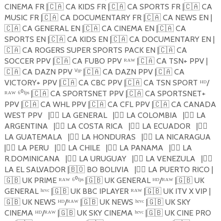
CINEMA FR |
🇨🇦
CA KIDS FR |
🇨🇦
CA SPORTS FR |
🇨🇦
CA
MUSIC FR |
🇨🇦
CA DOCUMENTARY FR |
🇨🇦
CA NEWS EN |
🇨🇦
CA GENERAL EN |
🇨🇦
CA CINEMA EN |
🇨🇦
CA
SPORTS EN |
🇨🇦
CA KIDS EN |
🇨🇦
CA DOCUMENTARY EN |
🇨🇦
CA ROGERS SUPER SPORTS PACK EN |
🇨🇦
CA
SOCCER PPV |
🇨🇦
CA FUBO PPV ᴿᴬᵂ |
🇨🇦
CA TSN+ PPV |
🇨🇦
CA DAZN PPV ⱽᴵᴾ |
🇨🇦
CA DAZN PPV |
🇨🇦
CA
VICTORY+ PPV |
🇨🇦
CA CBC PPV |
🇨🇦
CA TSN SPORT ᴴᴰ/
ᴿᴬᵂ ⁶⁰ᶠᵖˢ |
🇨🇦
CA SPORTSNET PPV |
🇨🇦
CA SPORTSNET+
PPV |
🇨🇦
CA WHL PPV |
🇨🇦
CA CFL PPV |
🇨🇦
CA CANADA
WEST PPV
|
🏴‍☠️
LA GENERAL
|
🏴‍☠️
LA COLOMBIA
|
🏴‍☠️
LA
ARGENTINA
|
🏴‍☠️
LA COSTA RICA
|
🏴‍☠️
LA ECUADOR
|
🏴‍☠️
LA GUATEMALA
|
🏴‍☠️
LA HONDURAS
|
🏴‍☠️
LA NICARAGUA
|
🏴‍☠️
LA PERU
|
🏴‍☠️
LA CHILE
|
🏴‍☠️
LA PANAMA
|
🏴‍☠️
LA
R.DOMINICANA
|
🏴‍☠️
LA URUGUAY
|
🏴‍☠️
LA VENEZULA
|
🏴‍☠️
LA EL SALVADOR |
🇧🇴
BO BOLIVIA
|
🏴‍☠️
LA PUERTO RICO |
🇬🇧
UK PRIME ᴿᴬᵂ ⁶⁰ᶠᵖˢ |
🇬🇧
UK GENERAL ᴴᴰ/ᴿᴬᵂ |
🇬🇧
UK
GENERAL ʰᵉᵛᶜ |
🇬🇧
UK BBC IPLAYER ᴿᴬᵂ |
🇬🇧
UK ITV X VIP |
🇬🇧
UK NEWS ᴴᴰ/ᴿᴬᵂ |
🇬🇧
UK NEWS ʰᵉᵛᶜ |
🇬🇧
UK SKY
CINEMA ᴴᴰ/ᴿᴬᵂ |
🇬🇧
UK SKY CINEMA ʰᵉᵛᶜ |
🇬🇧
UK CINE PRO