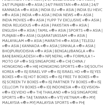
24/7 PUNJABI «
🔘
» ASIA | 24/7 PAKISTAN «
🔘
» ASIA | 24/7
KANNADA «
🔘
» ASIA | INDIA EU «
🔘
» ASIA | INDIA EU HEVC
«
🔘
» ASIA | INDIA «
🔘
» ASIA | INDIA NEWS «
🔘
» ASIA |
INDIA MOVIES «
🔘
» ASIA | YUPP TV EXCLUSIVE «
🔘
» ASIA |
INDIA RELIGIOUS «
🔘
» ASIA | PAKISTAN «
🔘
» ASIA |
ENGLISH «
🔘
» ASIA | TAMIL «
🔘
» ASIA | SPORTS «
🔘
» ASIA |
PUNJABI «
🔘
» ASIA | GUJARATI/ASSAM «
🔘
» ASIA |
MALAYALAM «
🔘
» ASIA | MARATHI «
🔘
» ASIA | TELEGU
«
🔘
» ASIA | KANNADA «
🔘
» ASIA | SINHALA «
🔘
» ASIA |
BHOJPURI/ODISHA «
🔘
» ASIA | BENGALI/BANGLA «
🔘
»
BAN| BANGLADESH «
🔘
» NP| NEPAL «
🔘
» FORMULA 1 +
MOTO GP «
🔘
» SG| SINGAPORE «
🔘
» CH| CHINA /
HONGKONG «
🔘
» HK| HONGKONG SPORTS «
🔘
» SK| SOUTH
KOREA «
🔘
» IS| ISRAEL VIP «
🔘
» IS| ISRAEL HD «
🔘
» IS| YES
BOXES «
🔘
» IS| HOT BOXES «
🔘
» IS| FREE TV BOXES «
🔘
»
IS| SCREEN TV BOXES «
🔘
» IS| PARTNER TV BOXES «
🔘
» IS|
CELLCOM TV BOXES «
🔘
» ID| INDONESIA «
🔘
» ID| VISION+
«
🔘
» ID| VIDIO «
🔘
» TH| THAILAND «
🔘
» SG| SINGAPORE
SPORTS «
🔘
» TAI| TAIWAN «
🔘
» VT| VIETNAM «
🔘
» MY|
MALAYSIA «
🔘
» MY| MALAYSIA SPORTS «
🔘
» PH|