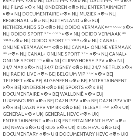
ESPN PPV «
🔘
» NL| DAZN PPV «
🔘
» NL| DAZN PPV ˢᵘᵖᵉ «
🔘
»
NL| FILMS «
🔘
» NL| KINDEREN «
🔘
» NL| ENTERTAINMENT
«
🔘
» NL| DOCUMENTAIRE «
🔘
» NL| MUZIEK «
🔘
» NL|
REGIONAAL «
🔘
» NL| BUITENLAND «
🔘
» EU|
NETHERLANDS SD «
🔘
» NL| ODIDO VERMAAK ᴿᴬᵂ ᴳᴼᴸᴰ «
🔘
»
NL| ODIDO SPORT ᴿᴬᵂ ᴳᴼᴸᴰ «
🔘
» NL| ODIDO VERMAAK ᴴᴰ
ᴳᴼᴸᴰ «
🔘
» NL| ODIDO SPORT ᴴᴰ ᴳᴼᴸᴰ «
🔘
» NL| CANAL+
ONLINE VERMAAK ᴿᴬᵂ «
🔘
» NL| CANAL+ ONLINE VERMAAK
ᴴᴰ «
🔘
» NL| CANAL+ ONLINE SPORT ᴿᴬᵂ «
🔘
» NL| CANAL+
ONLINE SPORT ᴴᴰ «
🔘
» NL| CLIPMYHORSE PPV «
🔘
» NL|
24/7 MAX «
🔘
» NL| 24/7 DISNEY «
🔘
» NL| 24/7 NETFLIX «
🔘
»
NL| RADIO LIVE «
🔘
» BE| BELGIUM VIP ᴿᴬᵂ «
🔘
» BE|
TELENET «
🔘
» BE| ALGEMEEN «
🔘
» BE| ENTERTAINMENT
«
🔘
» BE| KINDEREN «
🔘
» BE| SPORTS «
🔘
» BE|
DOCUMENTAIRE «
🔘
» BE| WALLONIË «
🔘
» EU|
LUXEMBOURG «
🔘
» BE| DAZN PPV «
🔘
» BE| DAZN PPV VIP
«
🔘
» BE| DAZN PPV VIP BK «
🔘
» BE| TELESAT ᴿᴬᵂ «
🔘
» UK|
GENERAL «
🔘
» UK| GENERAL HEVC «
🔘
» UK|
ENTERTAINMENT «
🔘
» UK| ENTERTAINMENT HEVC «
🔘
»
UK| NEWS «
🔘
» UK| KIDS «
🔘
» UK| KIDS HEVC «
🔘
» UK|
DOCUMENTARY «
🔘
» UK| DOCUMENTARY HEVC «
🔘
» UK|