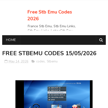
Free Stb Emu Codes
2026
France Stb Emu, Stb Emu Links,
Stb Emu Links, LatinoStb Emu
Links, Links,, Italy Netherlands
HOME
Turkey Stb Emu Links,UK Stb
EmuUSA Stb Emu Links StbEmu
Links, Polska Stb Emu Links, Links,
FREE STBEMU CODES 15/05/2026
May 14, 2026
codes
,
Stbemu