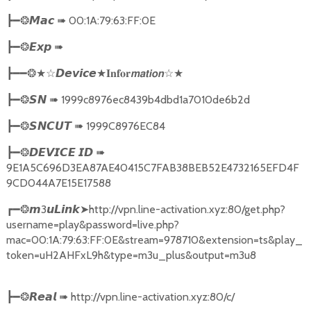
➠
00:1A:79:63:FF:0E
┣━❂
𝙈𝙖𝙘
➠
┣━❂
𝙀𝙭𝙥
★
☆★
┣━━❂★☆
𝘿𝙚𝙫𝙞𝙘𝙚
𝐈𝐧𝐟𝐨𝐫𝙢𝙖𝙩𝙞𝙤𝙣
➠
1999c8976ec8439b4dbd1a7010de6b2d
┣━❂
𝙎𝙉
➠
1999C8976EC84
┣━❂
𝙎𝙉𝘾𝙐𝙏
➠
┣━❂
𝘿𝙀𝙑𝙄𝘾𝙀
𝙄𝘿
9E1A5C696D3EA87AE40415C7FAB38BEB52E4732165EFD4F
9CD044A7E15E17588
3
➤
http://vpn.line-activation.xyz:80/get.php?
┏━❂
𝙢
𝙪𝙇𝙞𝙣𝙠
username=play&password=live.php?
mac=00:1A:79:63:FF:0E&stream=978710&extension=ts&play_
token=uH2AHFxL9h&type=m3u_plus&output=m3u8
➠
http://vpn.line-activation.xyz:80/c/
┣━❂
𝙍𝙚𝙖𝙡