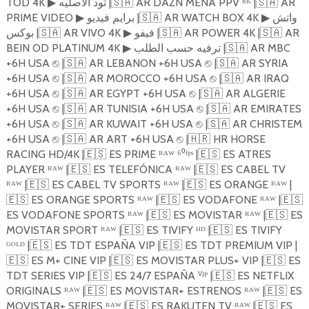
️TOD 4K
تود الأصليه |
🇸🇦
AR DAZN MENA PPV ⁸ᴷ |
🇸🇦
AR
▶
PRIME VIDEO
برايم فيديو |
🇸🇦
AR ️WATCH BOX 4K
واتش
▶
▶
بوكس |
🇸🇦
AR ️VIVO 4K
️فيفو |
🇸🇦
AR ️POWER 4K |
🇸🇦
AR
▶
BEIN OD PLATINUM 4K
ترفيه حسب الطلب |
🇸🇦
AR MBC
▶
+6H USA
|
🇸🇦
AR LEBANON +6H USA
|
🇸🇦
AR SYRIA
⎋
⎋
+6H USA
|
🇸🇦
AR MOROCCO +6H USA
|
🇸🇦
AR IRAQ
⎋
⎋
+6H USA
|
🇸🇦
AR EGYPT +6H USA
|
🇸🇦
AR ALGERIE
⎋
⎋
+6H USA
|
🇸🇦
AR TUNISIA +6H USA
|
🇸🇦
AR EMIRATES
⎋
⎋
+6H USA
|
🇸🇦
AR KUWAIT +6H USA
|
🇸🇦
AR CHRISTEM
⎋
⎋
+6H USA
|
🇸🇦
AR ART +6H USA
|
🇭🇷
HR HORSE
⎋
⎋
RACING HD/4K |
🇪🇸
ES PRIME ᴿᴬᵂ ⁶⁰ᶠᵖˢ |
🇪🇸
ES ATRES
PLAYER ᴿᴬᵂ |
🇪🇸
ES TELEFÓNICA ᴿᴬᵂ |
🇪🇸
ES CABEL TV
ᴿᴬᵂ |
🇪🇸
ES CABEL TV SPORTS ᴿᴬᵂ |
🇪🇸
ES ORANGE ᴿᴬᵂ |
🇪🇸
ES ORANGE SPORTS ᴿᴬᵂ |
🇪🇸
ES VODAFONE ᴿᴬᵂ |
🇪🇸
ES VODAFONE SPORTS ᴿᴬᵂ |
🇪🇸
ES MOVISTAR ᴿᴬᵂ |
🇪🇸
ES
MOVISTAR SPORT ᴿᴬᵂ |
🇪🇸
ES TIVIFY ᴴᴰ |
🇪🇸
ES TIVIFY
ᴳᴼᴸᴰ |
🇪🇸
ES TDT ESPAÑA VIP |
🇪🇸
ES TDT PREMIUM VIP |
🇪🇸
ES M+ CINE VIP |
🇪🇸
ES MOVISTAR PLUS+ VIP |
🇪🇸
ES
TDT SERIES VIP |
🇪🇸
ES 24/7 ESPAÑA ⱽᴵᴾ |
🇪🇸
ES NETFLIX
ORIGINALS ᴿᴬᵂ |
🇪🇸
ES MOVISTAR+ ESTRENOS ᴿᴬᵂ |
🇪🇸
ES
MOVISTAR+ SERIES ᴿᴬᵂ |
🇪🇸
ES RAKUTEN TV ᴿᴬᵂ |
🇪🇸
ES