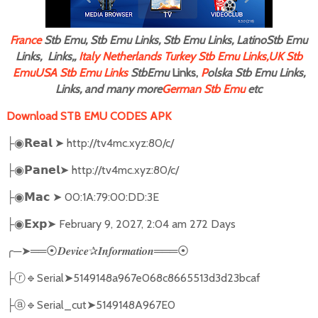
F
rance
Stb Emu, Stb Emu Links, Stb Emu Links, LatinoStb Emu
Links, Links,,
Italy
Netherlands
Turkey Stb Emu Links,
UK Stb
Emu
USA Stb Emu Links
StbEmu
Links,
P
olska Stb Emu Links,
Links, and many more
German Stb Emu
etc
Download STB EMU CODES APK
➤
http://tv4mc.xyz:80/c/
├◉
𝗥𝗲𝗮𝗹
➤
http://tv4mc.xyz:80/c/
├◉
𝗣𝗮𝗻𝗲𝗹
➤
00:1A:79:00:DD:3E
├◉
𝗠𝗮𝗰
➤
February 9, 2027, 2:04 am 272 Days
├◉
𝗘𝘅𝗽
╭
─
➤══
✰
═══
⦿𝑫𝒆𝒗𝒊𝒄𝒆
𝑰𝒏𝒇𝒐𝒓𝒎𝒂𝒕𝒊𝒐𝒏
⦿
🔹
Serial
➤
5149148a967e068c8665513d3d23bcaf
├ⓡ
🔹
Serial_cut
➤
5149148A967E0
├ⓐ