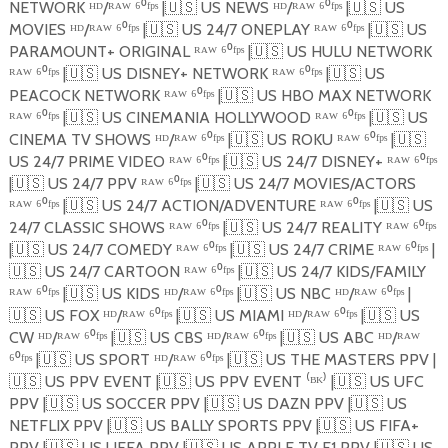
NETWORK ᴴᴰ/ᴿᴬᵂ ⁶⁰ᶠᵖˢ |
🇺🇸
US NEWS ᴴᴰ/ᴿᴬᵂ ⁶⁰ᶠᵖˢ |
🇺🇸
US
MOVIES ᴴᴰ/ᴿᴬᵂ ⁶⁰ᶠᵖˢ |
🇺🇸
US 24/7 ONEPLAY ᴿᴬᵂ ⁶⁰ᶠᵖˢ |
🇺🇸
US
PARAMOUNT+ ORIGINAL ᴿᴬᵂ ⁶⁰ᶠᵖˢ |
🇺🇸
US ️HULU NETWORK
ᴿᴬᵂ ⁶⁰ᶠᵖˢ |
🇺🇸
US DISNEY+ NETWORK ᴿᴬᵂ ⁶⁰ᶠᵖˢ |
🇺🇸
US
PEACOCK NETWORK ᴿᴬᵂ ⁶⁰ᶠᵖˢ |
🇺🇸
US HBO MAX NETWORK
ᴿᴬᵂ ⁶⁰ᶠᵖˢ |
🇺🇸
US CINEMANIA HOLLYWOOD ᴿᴬᵂ ⁶⁰ᶠᵖˢ |
🇺🇸
US
CINEMA TV SHOWS ᴴᴰ/ᴿᴬᵂ ⁶⁰ᶠᵖˢ |
🇺🇸
US ROKU ᴿᴬᵂ ⁶⁰ᶠᵖˢ |
🇺🇸
US 24/7 PRIME VIDEO ᴿᴬᵂ ⁶⁰ᶠᵖˢ |
🇺🇸
US 24/7 DISNEY+ ᴿᴬᵂ ⁶⁰ᶠᵖˢ
|
🇺🇸
US 24/7 PPV ᴿᴬᵂ ⁶⁰ᶠᵖˢ |
🇺🇸
US 24/7 MOVIES/ACTORS
ᴿᴬᵂ ⁶⁰ᶠᵖˢ |
🇺🇸
US 24/7 ACTION/ADVENTURE ᴿᴬᵂ ⁶⁰ᶠᵖˢ |
🇺🇸
US
24/7 CLASSIC SHOWS ᴿᴬᵂ ⁶⁰ᶠᵖˢ |
🇺🇸
US 24/7 REALITY ᴿᴬᵂ ⁶⁰ᶠᵖˢ
|
🇺🇸
US 24/7 COMEDY ᴿᴬᵂ ⁶⁰ᶠᵖˢ |
🇺🇸
US 24/7 CRIME ᴿᴬᵂ ⁶⁰ᶠᵖˢ |
🇺🇸
US 24/7 CARTOON ᴿᴬᵂ ⁶⁰ᶠᵖˢ |
🇺🇸
US 24/7 KIDS/FAMILY
ᴿᴬᵂ ⁶⁰ᶠᵖˢ |
🇺🇸
US KIDS ᴴᴰ/ᴿᴬᵂ ⁶⁰ᶠᵖˢ |
🇺🇸
US NBC ᴴᴰ/ᴿᴬᵂ ⁶⁰ᶠᵖˢ |
🇺🇸
US FOX ᴴᴰ/ᴿᴬᵂ ⁶⁰ᶠᵖˢ |
🇺🇸
US MIAMI ᴴᴰ/ᴿᴬᵂ ⁶⁰ᶠᵖˢ |
🇺🇸
US
CW ᴴᴰ/ᴿᴬᵂ ⁶⁰ᶠᵖˢ |
🇺🇸
US CBS ᴴᴰ/ᴿᴬᵂ ⁶⁰ᶠᵖˢ |
🇺🇸
US ABC ᴴᴰ/ᴿᴬᵂ
⁶⁰ᶠᵖˢ |
🇺🇸
US SPORT ᴴᴰ/ᴿᴬᵂ ⁶⁰ᶠᵖˢ |
🇺🇸
US THE MASTERS PPV |
🇺🇸
US PPV EVENT |
🇺🇸
US PPV EVENT ⁽ᴮᴷ⁾ |
🇺🇸
US UFC
PPV |
🇺🇸
US SOCCER PPV |
🇺🇸
US DAZN PPV |
🇺🇸
US
NETFLIX PPV |
🇺🇸
US BALLY SPORTS PPV |
🇺🇸
US FIFA+
PPV |
🇺🇸
US UEFA PPV |
🇺🇸
US APPLE TV F1 PPV |
🇺🇸
US