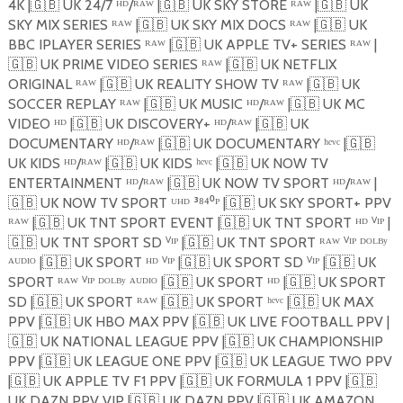
4K |
🇬🇧
UK 24/7 ᴴᴰ/ᴿᴬᵂ |
🇬🇧
UK SKY STORE ᴿᴬᵂ |
🇬🇧
UK
SKY MIX SERIES ᴿᴬᵂ |
🇬🇧
UK SKY MIX DOCS ᴿᴬᵂ |
🇬🇧
UK
BBC IPLAYER SERIES ᴿᴬᵂ |
🇬🇧
UK APPLE TV+ SERIES ᴿᴬᵂ |
🇬🇧
UK PRIME VIDEO SERIES ᴿᴬᵂ |
🇬🇧
UK NETFLIX
ORIGINAL ᴿᴬᵂ |
🇬🇧
UK REALITY SHOW TV ᴿᴬᵂ |
🇬🇧
UK
SOCCER REPLAY ᴿᴬᵂ |
🇬🇧
UK MUSIC ᴴᴰ/ᴿᴬᵂ |
🇬🇧
UK MC
VIDEO ᴴᴰ |
🇬🇧
UK DISCOVERY+ ᴴᴰ/ᴿᴬᵂ |
🇬🇧
UK
DOCUMENTARY ᴴᴰ/ᴿᴬᵂ |
🇬🇧
UK DOCUMENTARY ʰᵉᵛᶜ |
🇬🇧
UK KIDS ᴴᴰ/ᴿᴬᵂ |
🇬🇧
UK KIDS ʰᵉᵛᶜ |
🇬🇧
UK NOW TV
ENTERTAINMENT ᴴᴰ/ᴿᴬᵂ |
🇬🇧
UK NOW TV SPORT ᴴᴰ/ᴿᴬᵂ |
🇬🇧
UK NOW TV SPORT ᵁᴴᴰ ³⁸⁴⁰ᴾ |
🇬🇧
UK SKY SPORT+ PPV
ᴿᴬᵂ |
🇬🇧
UK TNT SPORT EVENT |
🇬🇧
UK TNT SPORT ᴴᴰ ⱽᴵᴾ |
🇬🇧
UK TNT SPORT SD ⱽᴵᴾ |
🇬🇧
UK TNT SPORT ᴿᴬᵂ ⱽᴵᴾ ᴰᴼᴸᴮʸ
ᴬᵁᴰᴵᴼ |
🇬🇧
UK SPORT ᴴᴰ ⱽᴵᴾ |
🇬🇧
UK SPORT SD ⱽᴵᴾ |
🇬🇧
UK
SPORT ᴿᴬᵂ ⱽᴵᴾ ᴰᴼᴸᴮʸ ᴬᵁᴰᴵᴼ |
🇬🇧
UK SPORT ᴴᴰ |
🇬🇧
UK SPORT
SD |
🇬🇧
UK SPORT ᴿᴬᵂ |
🇬🇧
UK SPORT ʰᵉᵛᶜ |
🇬🇧
UK MAX
PPV |
🇬🇧
UK HBO MAX PPV |
🇬🇧
UK LIVE FOOTBALL PPV |
🇬🇧
UK NATIONAL LEAGUE PPV |
🇬🇧
UK CHAMPIONSHIP
PPV |
🇬🇧
UK LEAGUE ONE PPV |
🇬🇧
UK LEAGUE TWO PPV
|
🇬🇧
UK APPLE TV F1 PPV |
🇬🇧
UK FORMULA 1 PPV |
🇬🇧
UK DAZN PPV VIP |
🇬🇧
UK DAZN PPV |
🇬🇧
UK AMAZON