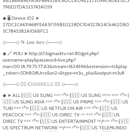
AB2B6AB4EFA1AF88452B1C6DCDED4E227209AC4DEE12C3
796E07DA525743A059
🖥️
Device ID2
➤
◆
27DC2C4431468FE4A5F159BE0228DC104327A24C6462DB0
5C78453B2A106BFC2
───
📂
Lɪɴᴋ Iɴғᴏ
───
◇
◇
◇
◇
🔗
M3U
➤
http://cf.bigmacktv.net:80/get.php?
◆
username=play&password=live.php?
mac=00:1A:79:75:77:A3&stream=1624696&extension=ts&play
_token=5DhBQ8Urcv&sn2=&type=m3u_plus&output=m3u8
───
🏴‍☠️
C
🏴‍☠️
───
◇
◇
𝙷𝙰𝙽𝙽𝙴𝙻𝚂
◇
◇
➤
ALL |
🇺🇸
US SLING ᴿᴬᵂ ⁶⁰ᶠᵖˢ |
🇺🇸
US SLING ᴹᴱᴺᴬ ᴿᴬᵂ ⁶⁰ᶠᵖˢ |
◆
🇺🇸
US SLING ASIA ᴿᴬᵂ ⁶⁰ᶠᵖˢ |
🇺🇸
US PRIME ᴿᴬᵂ ⁶⁰ᶠᵖˢ |
🇺🇸
US
TUBI ᴿᴬᵂ ⁶⁰ᶠᵖˢ |
🇺🇸
US NETFLIX ON AIR ᴿᴬᵂ ⁶⁰ᶠᵖˢ |
🇺🇸
US
PEACOCK ᴿᴬᵂ ⁶⁰ᶠᵖˢ |
🇺🇸
US DIREC TV ᶜᶦᵗʸ ᴿᴬᵂ ⁶⁰ᶠᵖˢ |
🇺🇸
US
DIREC TV ᴿᴬᵂ ⁶⁰ᶠᵖˢ |
🇺🇸
US ENTERTAINMENT ᴴᴰ/ᴿᴬᵂ ⁶⁰ᶠᵖˢ |
🇺🇸
US SPECTRUM NETWORK ᴴᴰ/ᴿᴬᵂ ⁶⁰ᶠᵖˢ |
🇺🇸
US TELEMUNDO