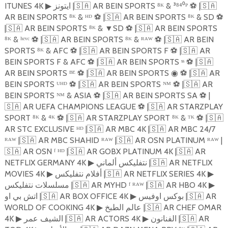
ITUNES 4K
ايتونز |
🇸🇦
AR BEIN SPORTS ⁸ᴷ & ³⁸⁴⁰ᴾ
⚽
|
🇸🇦
▶
AR BEIN SPORTS ⁸ᴷ & ᴴᴰ
⚽
|
🇸🇦
AR BEIN SPORTS ⁸ᴷ & SD
⚽
|
🇸🇦
AR BEIN SPORTS ⁸ᴷ &
▼
SD
⚽
|
🇸🇦
AR BEIN SPORTS
⁸ᴷ & ʰᵉᵛᶜ
⚽
|
🇸🇦
AR BEIN SPORTS ⁸ᴷ & ᴿᴬᵂ
⚽
|
🇸🇦
AR BEIN
SPORTS ⁸ᴷ & AFC
⚽
|
🇸🇦
AR BEIN SPORTS F
⚽
|
🇸🇦
AR
BEIN SPORTS F & AFC
⚽
|
🇸🇦
AR BEIN SPORTS ˢˢ
⚽
|
🇸🇦
AR BEIN SPORTS ᴮᴱ
⚽
|
🇸🇦
AR BEIN SPORTS
⚽
|
🇸🇦
AR
◉
BEIN SPORTS ᵁᴴᴰ
⚽
|
🇸🇦
AR BEIN SPORTS ᴺᴹ
⚽
|
🇸🇦
AR
BEIN SPORTS ᴺᴹ & ASIA
⚽
|
🇸🇦
AR BEIN SPORTS SA
⚽
|
🇸🇦
AR UEFA CHAMPIONS LEAGUE
⚽
|
🇸🇦
AR STARZPLAY
SPORT ⁸ᴷ & ⁴ᴷ
⚽
|
🇸🇦
AR STARZPLAY SPORT ⁸ᴷ & ᵀᴷ
⚽
|
🇸🇦
AR STC EXCLUSIVE ᴴᴰ |
🇸🇦
AR MBC 4K |
🇸🇦
AR MBC 24/7
ᴿᴬᵂ |
🇸🇦
AR MBC SHAHID ᴿᴬᵂ |
🇸🇦
AR OSN PLATINUM ᴿᴬᵂ |
🇸🇦
AR OSN ᶠ ᴴᴰ |
🇸🇦
AR GOBX PLATINUM 4K |
🇸🇦
AR
NETFLIX GERMANY 4K
نتفليكس ألماني |
🇸🇦
AR NETFLIX
▶
MOVIES 4K
أفلام نتفليكس |
🇸🇦
AR NETFLIX SERIES 4K
▶
▶
مسلسلات نتفليكس |
🇸🇦
AR MYHD ᶠ ᴿᴬᵂ |
🇸🇦
AR ️HBO 4K
▶
اتش بي او |
🇸🇦
AR BOX OFFICE 4K
بوكس اوفيس |
🇸🇦
AR
▶
WORLD OF COOKING 4K
عالم الطبخ |
🇸🇦
AR CHEF OMAR
▶
4K
الشيف عمر |
🇸🇦
AR ️ACTORS 4K
الفنانون |
🇸🇦
AR
▶
▶