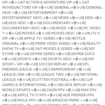
VIP «
🍿
» 24/7 ACTION & ADVENTURE VIP «
🍿
» 24/7
MOVIES/ACTORS VIP «
🍿
» UK| GENERAL «
🍿
» UK| GENERAL
HEVC «
🍿
» UK| ENTERTAINMENT «
🍿
» UK|
ENTERTAINMENT HEVC «
🍿
» UK| NEWS «
🍿
» UK| KIDS «
🍿
»
UK| KIDS HEVC «
🍿
» UK| DOCUMENTARY «
🍿
» UK|
DOCUMENTARY HEVC «
🍿
» UK| MUSIC «
🍿
» UK| MC VIDEO
ᴴᴰ «
🍿
» UK| MOVIES «
🍿
» UK| MOVIES HEVC «
🍿
» UK| ITV X
VIP «
🍿
» UK| APPLE TV+ SERIES «
🍿
» UK| NETFLIX
ORIGINAL «
🍿
» UK| PRIME VIDEO SERIES «
🍿
» UK| REALITY
SHOW TV «
🍿
» UK| 24/7 MOVIES & SERIES «
🍿
» UK| SKY
STORE «
🍿
» UK| SKYMIX SERIES «
🍿
» UK| SKYMIX DOCS
«
🍿
» UK| SPORTS «
🍿
» UK| SPORTS HEVC «
🍿
» UK| SKY
SPORT+ VIP «
🍿
» UK| SOCCER REPLAY «
🍿
» UK| EPL
PREMIER LEAGUE «
🍿
» UK| CHAMPIONSHIP «
🍿
» UK|
LEAGUE ONE «
🍿
» UK| LEAGUE TWO «
🍿
» UK| NATIONAL
LEAGUE «
🍿
» UK| SCOTTISH FOOTBALL «
🍿
» UK| CUP
GAMES & INTERNATIONAL «
🍿
» UK| UEFA REPLAY «
🍿
» UK|
WORLD SPORTS «
🍿
» UK| DAZN PPV «
🍿
» UK| MAX PPV
«
🍿
» UK| APPLE TV F1 PPV «
🍿
» UK| HUB PREMIER PPV
«
🍿
» UK| MOLA PPV «
🍿
» UK| AMAZON PRIME + «
🍿
» UK|