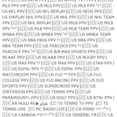
MLS PPV VIP |
🇺🇸
US MLS PPV |
🇺🇸
US MLS PPV ⁽ᴮᴷ⁾ |
🇺🇸
US NFL PPV |
🇺🇸
US NFL REPLAY |
🇺🇸
US NFHS PPV |
🇺🇸
US VIAPLAY NHL PPV |
🇺🇸
US NHL PPV |
🇺🇸
US NHL TEAM
PPV |
🇺🇸
US NHL REPLAY |
🇺🇸
US MILB PPV |
🇺🇸
US MILB
PPV ⁽ᴮᴷ⁾ |
🇺🇸
US MLB PPV |
🇺🇸
US MLB TEAM PPV |
🇺🇸
US
WNBA PPV |
🇺🇸
US WNBA PPV ⁽ᴮᴷ⁾ |
🇺🇸
US WNBA TEAM
PPV |
🇺🇸
US NBA PASS PPV ⁸ᴷ |
🇺🇸
US NBA PPV |
🇺🇸
US
NBA TEAM PPV |
🇺🇸
US PEACOCK PPV ⱽᴵᴾ |
🇺🇸
US
PEACOCK PPV ⁽ᴮᴷ⁾ |
🇺🇸
US B/R MAX SPORTS PPV |
🇺🇸
US
NCAAF PPV |
🇺🇸
US NCAAB PPV |
🇺🇸
US RUGBY PPV |
🇺🇸
US MAX PPV ⱽᴵᴾ |
🇺🇸
US MAX PPV |
🇺🇸
US STAN PPV |
🇺🇸
US ESPN+ PPV ⱽᴵᴾ |
🇺🇸
US ESPN+ PPV |
🇺🇸
US
MATCHROOM PPV |
🇺🇸
US FLO ⱽᴵᴾ PPV |
🇺🇸
US FLO
COLLEGE PPV |
🇺🇸
US FLO RACING PPV |
🇺🇸
US FLO
SPORTS PPV |
🇺🇸
US SUPERCROSS PPV |
🇺🇸
US
DIRTVISION PPV |
🇺🇸
US TENNIS PPV |
🇺🇸
US
PARAMOUNT+ PPV |
🇺🇸
US GOLF PPV |
🇺🇸
US BTN+ PPV |
🇸🇦
AR ️HULU 4K
️هولو
|
🏴‍☠️
TS TENNIS TV PPV
|
🏴‍☠️
TS
▶
TENNIS LIVE
|
🏴‍☠️
MC RADIO LIVE |
🇨🇦
CA PRIME ᴿᴬᵂ ⁶⁰ᶠᵖˢ |
🇨🇦
CA CANADA ᴴᴰ/ᴿᴬᵂ ⁶⁰ᶠᵖˢ |
🇨🇦
CA GENERAL FR |
🇨🇦
CA