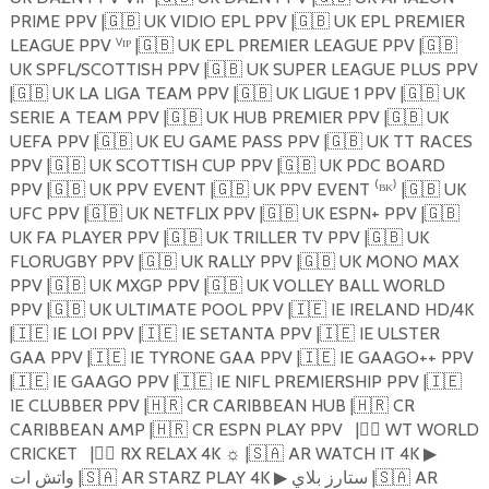
PRIME PPV |
🇬🇧
UK VIDIO EPL PPV |
🇬🇧
UK EPL PREMIER
LEAGUE PPV ⱽᴵᴾ |
🇬🇧
UK EPL PREMIER LEAGUE PPV |
🇬🇧
UK SPFL/SCOTTISH PPV |
🇬🇧
UK SUPER LEAGUE PLUS PPV
|
🇬🇧
UK LA LIGA TEAM PPV |
🇬🇧
UK LIGUE 1 PPV |
🇬🇧
UK
SERIE A TEAM PPV |
🇬🇧
UK HUB PREMIER PPV |
🇬🇧
UK
UEFA PPV |
🇬🇧
UK EU GAME PASS PPV |
🇬🇧
UK TT RACES
PPV |
🇬🇧
UK SCOTTISH CUP PPV |
🇬🇧
UK PDC BOARD
PPV |
🇬🇧
UK PPV EVENT |
🇬🇧
UK PPV EVENT ⁽ᴮᴷ⁾ |
🇬🇧
UK
UFC PPV |
🇬🇧
UK NETFLIX PPV |
🇬🇧
UK ESPN+ PPV |
🇬🇧
UK FA PLAYER PPV |
🇬🇧
UK TRILLER TV PPV |
🇬🇧
UK
FLORUGBY PPV |
🇬🇧
UK RALLY PPV |
🇬🇧
UK MONO MAX
PPV |
🇬🇧
UK MXGP PPV |
🇬🇧
UK VOLLEY BALL WORLD
PPV |
🇬🇧
UK ULTIMATE POOL PPV |
🇮🇪
IE IRELAND HD/4K
|
🇮🇪
IE LOI PPV |
🇮🇪
IE SETANTA PPV |
🇮🇪
IE ULSTER
GAA PPV |
🇮🇪
IE TYRONE GAA PPV |
🇮🇪
IE GAAGO++ PPV
|
🇮🇪
IE GAAGO PPV |
🇮🇪
IE NIFL PREMIERSHIP PPV |
🇮🇪
IE CLUBBER PPV |
🇭🇷
CR CARIBBEAN HUB |
🇭🇷
CR
CARIBBEAN AMP |
🇭🇷
CR ESPN PLAY PPV
|
🏴‍☠️
WT WORLD
CRICKET
|
🏴‍☠️
RX RELAX 4K
☼
|
🇸🇦
AR WATCH IT 4K
▶
واتش ات |
🇸🇦
AR STARZ PLAY 4K
ستارز بلاي |
🇸🇦
AR
▶