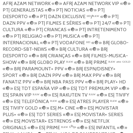
AFR| AZAM NETWORK «
🔘
» AFR| AZAM NETWORK VIP «
🔘
»
PT| GENERALISTAS «
🔘
» PT| NOTICIAS «
🔘
» PT|
DESPORTO «
🔘
» PT| DAZN EXCLUSIVE ᴴᴰ/ᴿᴬᵂ «
🔘
» PT|
DAZN PPV «
🔘
» PT| FILMES E SÉRIES «
🔘
» PT| 24/7 «
🔘
» PT|
CULTURA «
🔘
» PT| CRIANCAS «
🔘
» PT| INTRETENIMENTO
«
🔘
» PT| RELIGIAO «
🔘
» PT| MUSICA «
🔘
» PT|
INTERNACIONAL «
🔘
» PT| VODAFONE ᴴᴰ «
🔘
» BR| GLOBO-
RECORD-SBT-NEWS «
🔘
» BR| CULTURA «
🔘
» BR|
DESPORTO «
🔘
» BR| CRIANÇAS «
🔘
» BR| FILMES-MUSICA-
SHOW «
🔘
» BR| GLOBO PLAY ᴿᴬᵂ «
🔘
» BR| PRIME ᴿᴬᵂ ᵃᵐᶻ ᴳᴼᴸᴰ
«
🔘
» BR| PARAMOUNT+ PPV «
🔘
» BR| ESPN/DISNEY+
SPORT «
🔘
» BR| DAZN PPV «
🔘
» BR| MAX PPV «
🔘
» BR|
FANATIZ PPV «
🔘
» BR| NBA PASS PPV «
🔘
» BR| PLAY+ HD
«
🔘
» ES| TDT ESPAÑA VIP «
🔘
» ES| TDT PREMIUM VIP «
🔘
»
ES| SPAIN VIP ᴿᴬᵂ «
🔘
» ES| RAKUTEN TV ᴿᴬᵂ «
🔘
» ES| TIVIFY
«
🔘
» ES| TELEFÓNICA ᴿᴬᵂ «
🔘
» ES| ATRES PLAYER ᴿᴬᵂ «
🔘
»
ES| TIVIFY GOLD «
🔘
» ES| M+ CINE «
🔘
» ES| MOVISTAR
PLUS+ «
🔘
» ES| TDT SERIES «
🔘
» ES| MOVISTAR+ SERIES
«
🔘
» ES| MOVISTAR+ ESTRENOS «
🔘
» ES| NETFLIX
ORIGINALS «
🔘
» ES| PRIME ᴿᴬᵂ ⁶⁰ᶠᵖˢ «
🔘
» ES| INFANTIL «
🔘
»