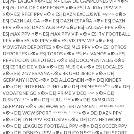
ES| M+ LALIGA «
🔘
» ES| M+ LIGA DE CAMPEONES VIP «
🔘
»
ES| M+ LIGA DE CAMPEONES «
🔘
» ES| LALIGA+ PPV VIP
«
🔘
» ES| RFEF PPV «
🔘
» ES| DAZN EXCLUSIVE ᴴᴰ/ᴿᴬᵂ «
🔘
»
ES| DAZN LALIGA «
🔘
» ES| DAZN ESPAÑA «
🔘
» ES| DAZN
PPV «
🔘
» ES| DAZN ACB PPV «
🔘
» ES| LALIGA+ PPV «
🔘
»
ES| MAX PPV «
🔘
» ES| MAX PPV VIP «
🔘
» ES| TV FOOTBALL
PPV «
🔘
» ES| VIX PPV «
🔘
» ES| VIX PPV VIP «
🔘
» ES|
MOVISTAR DEPORTES «
🔘
» ES| MLS PPV «
🔘
» ES| OTROS
DEPORTES «
🔘
» ES| TOROS «
🔘
» ES| M+ VAMOS «
🔘
» ES|
REPETICIÓN DE FÚTBOL «
🔘
» ES| DOCUMENTALES «
🔘
»
ES| ESTILO DE VIDA «
🔘
» ES| MUSICA «
🔘
» ES| LOCALES
«
🔘
» ES| 24/7 ESPAÑA «
🔘
» 4K UHD 3840P «
🔘
» DE|
GERMANY HEVC «
🔘
» DE| ALLGEMEIN «
🔘
» DE| KINDER
«
🔘
» DE| UNTERHALTUNG «
🔘
» DE| PRIME ᴿᴬᵂ ⁶⁰ᶠᵖˢ «
🔘
» DE|
VODAFONE GO «
🔘
» DE| PRIME VIDEO ᴿᴬᵂ «
🔘
» DE|
DISNEY+ ᴿᴬᵂ «
🔘
» DE| HULU ᴿᴬᵂ «
🔘
» DE| SAMSUNG
GERMANY «
🔘
» DE| WOW ENTERTAINMENT ᴴᴰ ᴰᴼᴸᴮʸ ᴬᵁᴰᴵᴼ
«
🔘
» DE| WOW SPORT ᴴᴰ ᴰᴼᴸᴮʸ ᴬᵁᴰᴵᴼ «
🔘
» DE| DAZN PPV
«
🔘
» DE| DYN PPV EXCLUSIVE «
🔘
» DE| DYN NETWORK
«
🔘
» DE| LEAGUES FOOTBALL PPV «
🔘
» DE| SOCCER PPV
«
🔘
» DE| DISNEY+ PPV «
🔘
» DE| JOYN ᴿᴬᵂ «
🔘
» DE| SPORT