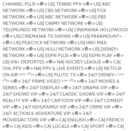
CHANNEL PLUS «
🔘
» US| TENNIS PPV «
🔘
» US| ABC
NETWORK «
🔘
» US| CBS NETWORK «
🔘
» US| FOX
NETWORK «
🔘
» US| NBC NETWORK «
🔘
» US| PBS
NETWORK «
🔘
» US| CW/MY NETWORK «
🔘
» US|
TELEMUNDO NETWORK «
🔘
» US| CINEMANIA HOLLYWOOD
«
🔘
» US| CINEMANIA TV SHOWS «
🔘
» US| PARAMOUNT+
«
🔘
» US| PEACOCK NETWORK «
🔘
» US| HBO MAX
NETWORK «
🔘
» US| HULU NETWORK «
🔘
» US| DISNEY+
NETWORK «
🔘
» US| ESPN PLUS «
🔘
» US| ESPN PLAY «
🔘
»
US| VIX+ DEPORTES «
🔘
» NA| HOCKEY LEAGUE «
🔘
» CA|
OHL PPV «
🔘
» NA| PPV & LIVE EVENTS «
🔘
» US| NETFLIX
ON AIR ᴿᴬᵂ ⁶⁰ᶠᵖˢ «
🔘
» US| PLUTO TV «
🔘
» 24/7 DISNEY+ ᴿᴬᵂ
⁶⁰ᶠᵖˢ «
🔘
» 24/7 PRIME VIDEO ᴿᴬᵂ ⁶⁰ᶠᵖˢ «
🔘
» 24/7 MOVIES &
SERIES «
🔘
» 24/7 ONEPLAY «
🔘
» 24/7 DRAMA VIP «
🔘
»
24/7 SHOWS VIP «
🔘
» 24/7 CLASSIC SHOWS VIP «
🔘
» 24/7
REALITY VIP «
🔘
» 24/7 CARTOON VIP «
🔘
» 24/7 COMEDY
VIP «
🔘
» 24/7 KIDS/FAMILY VIP «
🔘
» 24/7 CRIME VIP «
🔘
»
24/7 ACTION & ADVENTURE VIP «
🔘
» 24/7
MOVIES/ACTORS VIP «
🔘
» CA| ENGLISH «
🔘
» CA| FRENCH
«
🔘
» CA| KIDS «
🔘
» CA| LOCALS «
🔘
» CA| SPORT «
🔘
» CA|