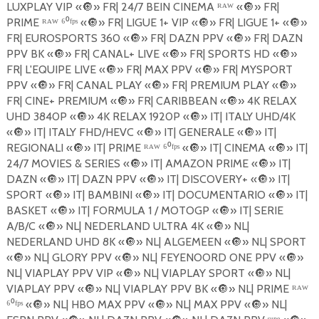
LUXPLAY VIP «
🔘
» FR| 24/7 BEIN CINEMA ᴿᴬᵂ «
🔘
» FR|
PRIME ᴿᴬᵂ ⁶⁰ᶠᵖˢ «
🔘
» FR| LIGUE 1+ VIP «
🔘
» FR| LIGUE 1+ «
🔘
»
FR| EUROSPORTS 360 «
🔘
» FR| DAZN PPV «
🔘
» FR| DAZN
PPV BK «
🔘
» FR| CANAL+ LIVE «
🔘
» FR| SPORTS HD «
🔘
»
FR| L'EQUIPE LIVE «
🔘
» FR| MAX PPV «
🔘
» FR| MYSPORT
PPV «
🔘
» FR| CANAL PLAY «
🔘
» FR| PREMIUM PLAY «
🔘
»
FR| CINE+ PREMIUM «
🔘
» FR| CARIBBEAN «
🔘
» 4K RELAX
UHD 3840P «
🔘
» 4K RELAX 1920P «
🔘
» IT| ITALY UHD/4K
«
🔘
» IT| ITALY FHD/HEVC «
🔘
» IT| GENERALE «
🔘
» IT|
REGIONALI «
🔘
» IT| PRIME ᴿᴬᵂ ⁶⁰ᶠᵖˢ «
🔘
» IT| CINEMA «
🔘
» IT|
24/7 MOVIES & SERIES «
🔘
» IT| AMAZON PRIME «
🔘
» IT|
DAZN «
🔘
» IT| DAZN PPV «
🔘
» IT| DISCOVERY+ «
🔘
» IT|
SPORT «
🔘
» IT| BAMBINI «
🔘
» IT| DOCUMENTARIO «
🔘
» IT|
BASKET «
🔘
» IT| FORMULA 1 / MOTOGP «
🔘
» IT| SERIE
A/B/C «
🔘
» NL| NEDERLAND ULTRA 4K «
🔘
» NL|
NEDERLAND UHD 8K «
🔘
» NL| ALGEMEEN «
🔘
» NL| SPORT
«
🔘
» NL| GLORY PPV «
🔘
» NL| FEYENOORD ONE PPV «
🔘
»
NL| VIAPLAY PPV VIP «
🔘
» NL| VIAPLAY SPORT «
🔘
» NL|
VIAPLAY PPV «
🔘
» NL| VIAPLAY PPV BK «
🔘
» NL| PRIME ᴿᴬᵂ
⁶⁰ᶠᵖˢ «
🔘
» NL| HBO MAX PPV «
🔘
» NL| MAX PPV «
🔘
» NL|