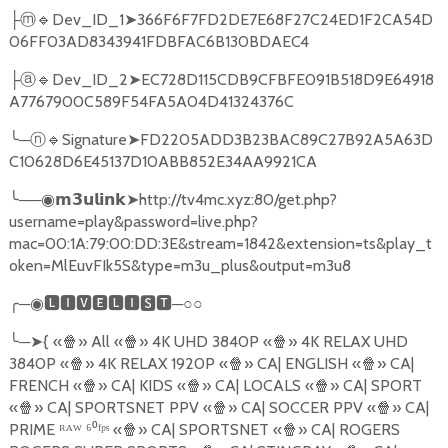
🔹
Dev_ID_1
➤
366F6F7FD2DE7E68F27C24ED1F2CA54D
├ⓜ
06FF03AD8343941FDBFAC6B130BDAEC4
🔹
Dev_ID_2
➤
EC728D115CDB9CFBFE091B518D9E64918
├ⓐ
A7767900C589F54FA5A04D41324376C
╰
─
🔹
Signature
➤
FD2205ADD3B23BAC89C27B92A5A63D
ⓝ
C10628D6E45137D10ABB852E34AA9921CA
╰
──
➤
http://tv4mc.xyz:80/get.php?
◉𝗺𝟯𝘂𝗹𝗶𝗻𝗸
username=play&password=live.php?
mac=00:1A:79:00:DD:3E&stream=1842&extension=ts&play_t
oken=MlEuvFIk5S&type=m3u_plus&output=m3u8
╭
─
🅻🅸🆅🅴🅻🅸🆂🆃
─○○
◉
╰
─
➤
{
«
🍿
» All «
🍿
» 4K UHD 3840P «
🍿
» 4K RELAX UHD
3840P «
🍿
» 4K RELAX 1920P «
🍿
» CA| ENGLISH «
🍿
» CA|
FRENCH «
🍿
» CA| KIDS «
🍿
» CA| LOCALS «
🍿
» CA| SPORT
«
🍿
» CA| SPORTSNET PPV «
🍿
» CA| SOCCER PPV «
🍿
» CA|
PRIME ᴿᴬᵂ ⁶⁰ᶠᵖˢ «
🍿
» CA| SPORTSNET «
🍿
» CA| ROGERS