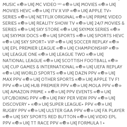
MUSIC «
🔘
» UK| MC VIDEO ᴴᴰ «
🔘
» UK| MOVIES «
🔘
» UK|
MOVIES HEVC «
🔘
» UK| ITV X VIP «
🔘
» UK| APPLE TV+
SERIES «
🔘
» UK| NETFLIX ORIGINAL «
🔘
» UK| PRIME VIDEO
SERIES «
🔘
» UK| REALITY SHOW TV «
🔘
» UK| 24/7 MOVIES &
SERIES «
🔘
» UK| SKY STORE «
🔘
» UK| SKYMIX SERIES «
🔘
»
UK| SKYMIX DOCS «
🔘
» UK| SPORTS «
🔘
» UK| SPORTS HEVC
«
🔘
» UK| SKY SPORT+ VIP «
🔘
» UK| SOCCER REPLAY «
🔘
»
UK| EPL PREMIER LEAGUE «
🔘
» UK| CHAMPIONSHIP «
🔘
»
UK| LEAGUE ONE «
🔘
» UK| LEAGUE TWO «
🔘
» UK|
NATIONAL LEAGUE «
🔘
» UK| SCOTTISH FOOTBALL «
🔘
»
UK| CUP GAMES & INTERNATIONAL «
🔘
» UK| UEFA REPLAY
«
🔘
» UK| WORLD SPORTS «
🔘
» UK| DAZN PPV «
🔘
» UK|
MAX PPV «
🔘
» UK| OTHER SPORTS «
🔘
» UK| APPLE TV F1
PPV «
🔘
» UK| HUB PREMIER PPV «
🔘
» UK| MOLA PPV «
🔘
»
UK| AMAZON PRIME + «
🔘
» UK| PPV EVENTS «
🔘
» UK|
UFC/BOXING PPV «
🔘
» UK| PAY PER VIEW PPV «
🔘
» UK|
DISCOVERY + «
🔘
» UK| SUPER LEAGUE+ PPV «
🔘
» UK|
RUGBY PPV «
🔘
» UK| ULSTER GAA PPV «
🔘
» UK| FA PLAYER
«
🔘
» UK| SKY SPORTS RED BUTTON «
🔘
» UK| VIDIO EPL
PPV «
🔘
» UK| TT RACE PPV «
🔘
» UK| FORMULA 1 +