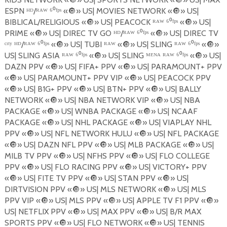
ESPN ᴴᴰ/ᴿᴬᵂ ⁶⁰ᶠᵖˢ «
🔘
» US| MOVIES NETWORK «
🔘
» US|
BIBLICAL/RELIGIOUS «
🔘
» US| PEACOCK ᴿᴬᵂ ⁶⁰ᶠᵖˢ «
🔘
» US|
PRIME «
🔘
» US| DIREC TV GO ᴴᴰ/ᴿᴬᵂ ⁶⁰ᶠᵖˢ «
🔘
» US| DIREC TV
ᶜᶦᵗʸ ᴴᴰ/ᴿᴬᵂ ⁶⁰ᶠᵖˢ «
🔘
» US| TUBI ᴿᴬᵂ «
🔘
» US| SLING ᴿᴬᵂ ⁶⁰ᶠᵖˢ «
🔘
»
US| SLING ASIA ᴿᴬᵂ ⁶⁰ᶠᵖˢ «
🔘
» US| SLING ᴹᴱᴺᴬ ᴿᴬᵂ ⁶⁰ᶠᵖˢ «
🔘
» US|
DAZN PPV «
🔘
» US| FIFA+ PPV «
🔘
» US| PARAMOUNT+ PPV
«
🔘
» US| PARAMOUNT+ PPV VIP «
🔘
» US| PEACOCK PPV
«
🔘
» US| B1G+ PPV «
🔘
» US| BTN+ PPV «
🔘
» US| BALLY
NETWORK «
🔘
» US| NBA NETWORK VIP «
🔘
» US| NBA
PACKAGE «
🔘
» US| WNBA PACKAGE «
🔘
» US| NCAAF
PACKAGE «
🔘
» US| NHL PACKAGE «
🔘
» US| VIAPLAY NHL
PPV «
🔘
» US| NFL NETWORK HULU «
🔘
» US| NFL PACKAGE
«
🔘
» US| DAZN NFL PPV «
🔘
» US| MLB PACKAGE «
🔘
» US|
MILB TV PPV «
🔘
» US| NFHS PPV «
🔘
» US| FLO COLLEGE
PPV «
🔘
» US| FLO RACING PPV «
🔘
» US| VICTORY+ PPV
«
🔘
» US| FITE TV PPV «
🔘
» US| STAN PPV «
🔘
» US|
DIRTVISION PPV «
🔘
» US| MLS NETWORK «
🔘
» US| MLS
PPV VIP «
🔘
» US| MLS PPV «
🔘
» US| APPLE TV F1 PPV «
🔘
»
US| NETFLIX PPV «
🔘
» US| MAX PPV «
🔘
» US| B/R MAX
SPORTS PPV «
🔘
» US| FLO NETWORK «
🔘
» US| TENNIS